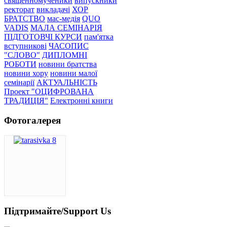
священномученики
випускники
ректорат
викладачі
ХОР
БРАТСТВО
мас-медія
QUO
VADIS
МАЛА СЕМІНАРІЯ
ПІДГОТОВЧІ КУРСИ
пам'ятка
вступникові
ЧАСОПИС
"СЛОВО"
ДИПЛОМНІ
РОБОТИ
новини братства
новини хору
новини малої
семінарії
АКТУАЛЬНІСТЬ
Проект "ОЦИФРОВАНА
ТРАДИЦІЯ"
Електронні книги
Фотогалерея
Підтримайте/Support Us