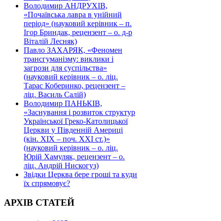
Володимир АНДРУХІВ,
«Почаївська лавра в унійний
період» (науковий керівник – п.
Ігор Бриндак, рецензент – о. д-р
Віталій Лесняк)
Павло ЗАХАРЯК, «Феномен
трансгуманізму: виклики і
загрози для суспільства»
(науковий керівник – о. ліц.
Тарас Коберинко, рецензент –
ліц. Василь Салій)
Володимир ПАНЬКІВ,
«Заснування і розвиток структур
Української Греко-Католицької
Церкви у Південній Америці
(кін. ХІХ – поч. ХХІ ст.)»
(науковий керівник – о. ліц.
Юрій Хамуляк, рецензент – о.
ліц. Андрій Нискогуз)
Звідки Церква бере гроші та куди
їх спрямовує?
АРХІВ СТАТЕЙ