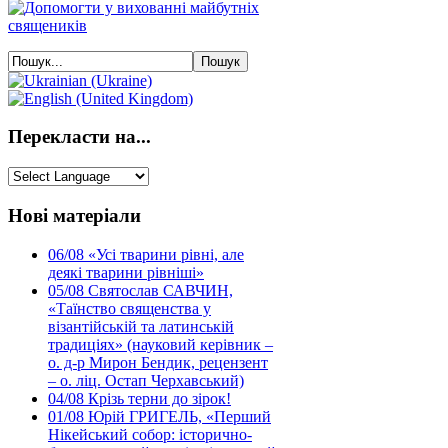
Перекласти на...
Нові матеріали
06/08
«Усі тварини рівні, але
деякі тварини рівніші»
05/08
Святослав САВЧИН,
«Таїнство священства у
візантійській та латинській
традиціях» (науковий керівник –
о. д-р Мирон Бендик, рецензент
– о. ліц. Остап Черхавський)
04/08
Крізь терни до зірок!
01/08
Юрій ГРИГЕЛЬ, «Перший
Нікейський собор: історично-