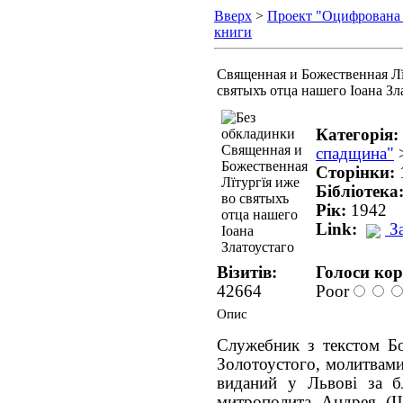
Вверх
>
Проект "Оцифрована
книги
Священная и Божественная Лї
святыхъ отца нашего Іоана Зл
Категорія:
спадщина"
Сторінки:
Бібліотека
Рік:
1942
Link:
З
Візитів:
Голоси кор
42664
Poor
Опис
Служебник з текстом Бож
Золотоустого, молитвами
виданий у Львові за б
митрополита Андрея (Ш