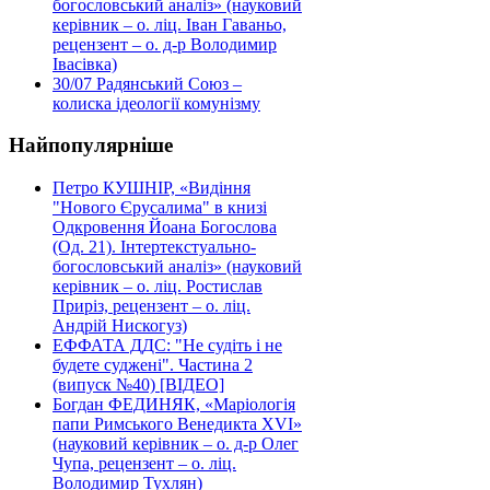
богословський аналіз» (науковий
керівник – о. ліц. Іван Гаваньо,
рецензент – о. д-р Володимир
Івасівка)
30/07
Радянський Союз –
колиска ідеології комунізму
Найпопулярніше
Петро КУШНІР, «Видіння
"Нового Єрусалима" в книзі
Одкровення Йоана Богослова
(Од. 21). Інтертекстуально-
богословський аналіз» (науковий
керівник – о. ліц. Ростислав
Приріз, рецензент – о. ліц.
Андрій Нискогуз)
ЕФФАТА ДДС: "Не судіть і не
будете суджені". Частина 2
(випуск №40) [ВІДЕО]
Богдан ФЕДИНЯК, «Маріологія
папи Римського Венедикта XVI»
(науковий керівник – о. д-р Олег
Чупа, рецензент – о. ліц.
Володимир Тухлян)