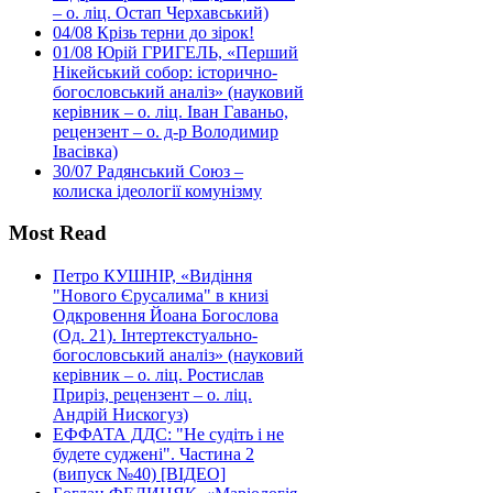
– о. ліц. Остап Черхавський)
04/08
Крізь терни до зірок!
01/08
Юрій ГРИГЕЛЬ, «Перший
Нікейський собор: історично-
богословський аналіз» (науковий
керівник – о. ліц. Іван Гаваньо,
рецензент – о. д-р Володимир
Івасівка)
30/07
Радянський Союз –
колиска ідеології комунізму
Most Read
Петро КУШНІР, «Видіння
"Нового Єрусалима" в книзі
Одкровення Йоана Богослова
(Од. 21). Інтертекстуально-
богословський аналіз» (науковий
керівник – о. ліц. Ростислав
Приріз, рецензент – о. ліц.
Андрій Нискогуз)
ЕФФАТА ДДС: "Не судіть і не
будете суджені". Частина 2
(випуск №40) [ВІДЕО]