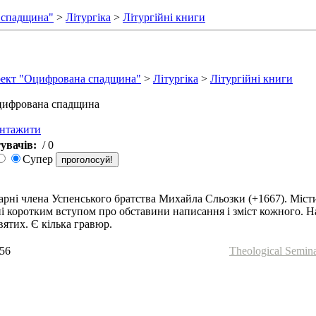
 спадщина"
>
Літургіка
>
Літургійні книги
ект "Оцифрована спадщина"
>
Літургіка
>
Літургійні книги
ифрована спадщина
антажити
увачів:
/ 0
Супер
арні члена Успенського братства Михайла Сльозки (+1667). Міст
і коротким вступом про обставини написання і зміст кожного. Н
святих. Є кілька гравюр.
:56
Theological Semin