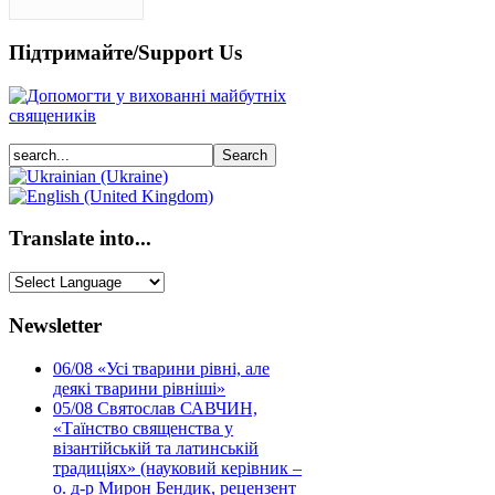
Підтримайте/Support Us
Translate into...
Newsletter
06/08
«Усі тварини рівні, але
деякі тварини рівніші»
05/08
Святослав САВЧИН,
«Таїнство священства у
візантійській та латинській
традиціях» (науковий керівник –
о. д-р Мирон Бендик, рецензент