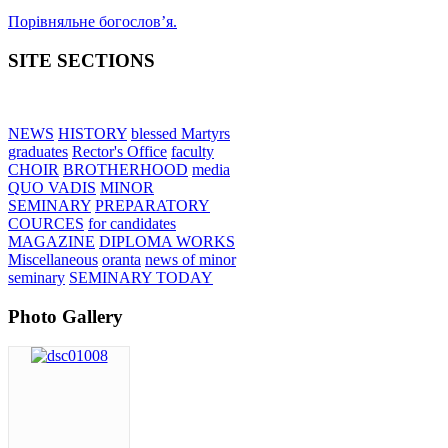
Порівняльне богословʼя.
SITE SECTIONS
NEWS
HISTORY
blessed Martyrs
graduates
Rector's Office
faculty
CHOIR
BROTHERHOOD
media
QUO VADIS
MINOR
SEMINARY
PREPARATORY
COURCES
for candidates
MAGAZINE
DIPLOMA WORKS
Miscellaneous
oranta
news of minor
seminary
SEMINARY TODAY
Photo Gallery