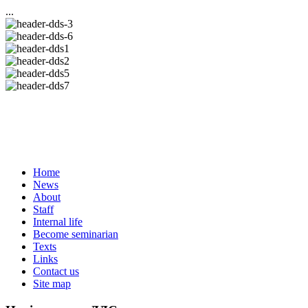
...
Home
News
About
Staff
Internal life
Become seminarian
Texts
Links
Contact us
Site map