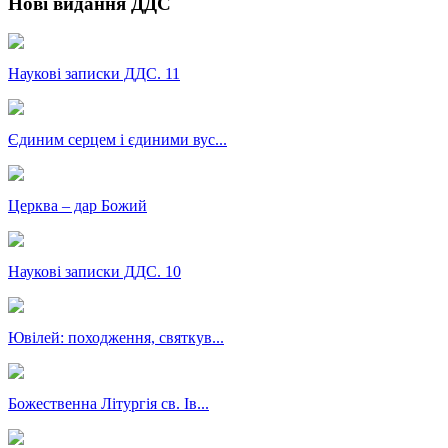
Нові видання ДДС
Наукові записки ДДС. 11
Єдиним серцем і єдиними вус...
Церква – дар Божий
Наукові записки ДДС. 10
Ювілей: походження, святкув...
Божественна Літургія св. Ів...