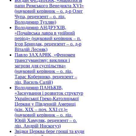
Богдан ФЕДИНЯК, «Маріологія
папи Римського Венедикта XVI»
(науковий керівник – о. д-р Олег
Чупа, рецензент – о. ліц.
Володимир Тухлян)
Володимир АНДРУХІВ,
«Почаївська лавра в унійний
період» (науковий керівник – п.
Ігор Бриндак, рецензент – о. д-р
Віталій Лесняк)
Павло ЗАХАРЯК, «Феномен
трансгуманізму: виклики і
загрози для суспільства»
(науковий керівник – о. ліц.
Тарас Коберинко, рецензент –
ліц. Василь Салій)
Володимир ПАНЬКІВ,
«Заснування і розвиток структур
Української Греко-Католицької
Церкви у Південній Америці
(кін. ХІХ – поч. ХХІ ст.)»
(науковий керівник – о. ліц.
Юрій Хамуляк, рецензент – о.
ліц. Андрій Нискогуз)
Звідки Церква бере гроші та куди