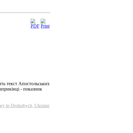
ить текст Апостольських
априкінці - показник
ary in Drohobych, Ukraine