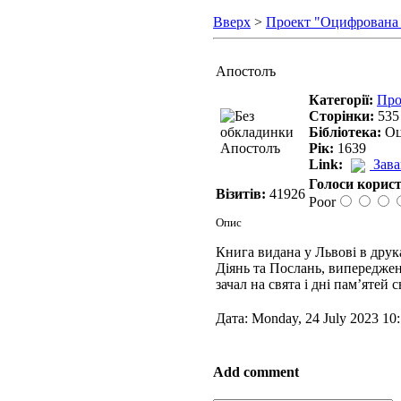
Вверх
>
Проект "Оцифрована
Апостолъ
Категорії:
Про
Сторінки:
535
Бібліотека:
Оц
Рік:
1639
Link:
Зав
Голоси корист
Візитів:
41926
Poor
Опис
Книга видана у Львові в друк
Діянь та Послань, випереджен
зачал на свята і дні памʼятей 
Дата: Monday, 24 July 2023 10
Add comment