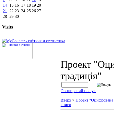
14
15
16
17
18
19
20
21
22
23
24
25
26
27
28
29
30
Visits
Проект "Оц
традиція"
Розширений пошук
Вверх
>
Проект "Оцифрована
книги