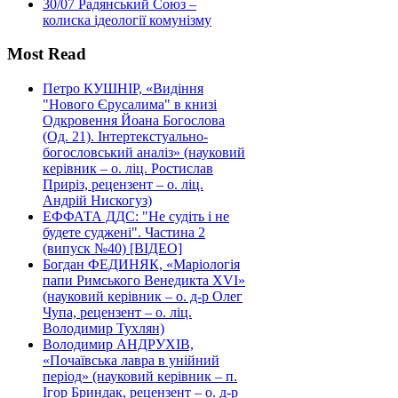
30/07
Радянський Союз –
колиска ідеології комунізму
Most Read
Петро КУШНІР, «Видіння
"Нового Єрусалима" в книзі
Одкровення Йоана Богослова
(Од. 21). Інтертекстуально-
богословський аналіз» (науковий
керівник – о. ліц. Ростислав
Приріз, рецензент – о. ліц.
Андрій Нискогуз)
ЕФФАТА ДДС: "Не судіть і не
будете суджені". Частина 2
(випуск №40) [ВІДЕО]
Богдан ФЕДИНЯК, «Маріологія
папи Римського Венедикта XVI»
(науковий керівник – о. д-р Олег
Чупа, рецензент – о. ліц.
Володимир Тухлян)
Володимир АНДРУХІВ,
«Почаївська лавра в унійний
період» (науковий керівник – п.
Ігор Бриндак, рецензент – о. д-р