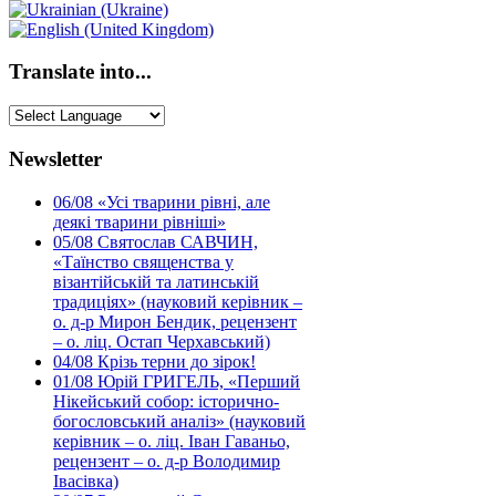
Translate into...
Newsletter
06/08
«Усі тварини рівні, але
деякі тварини рівніші»
05/08
Святослав САВЧИН,
«Таїнство священства у
візантійській та латинській
традиціях» (науковий керівник –
о. д-р Мирон Бендик, рецензент
– о. ліц. Остап Черхавський)
04/08
Крізь терни до зірок!
01/08
Юрій ГРИГЕЛЬ, «Перший
Нікейський собор: історично-
богословський аналіз» (науковий
керівник – о. ліц. Іван Гаваньо,
рецензент – о. д-р Володимир
Івасівка)