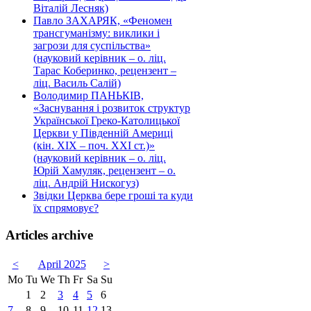
Віталій Лесняк)
Павло ЗАХАРЯК, «Феномен
трансгуманізму: виклики і
загрози для суспільства»
(науковий керівник – о. ліц.
Тарас Коберинко, рецензент –
ліц. Василь Салій)
Володимир ПАНЬКІВ,
«Заснування і розвиток структур
Української Греко-Католицької
Церкви у Південній Америці
(кін. ХІХ – поч. ХХІ ст.)»
(науковий керівник – о. ліц.
Юрій Хамуляк, рецензент – о.
ліц. Андрій Нискогуз)
Звідки Церква бере гроші та куди
їх спрямовує?
Articles archive
<
April 2025
>
Mo
Tu
We
Th
Fr
Sa
Su
1
2
3
4
5
6
7
8
9
10
11
12
13