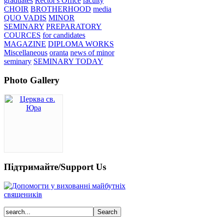
graduates
Rector's Office
faculty
CHOIR
BROTHERHOOD
media
QUO VADIS
MINOR
SEMINARY
PREPARATORY
COURCES
for candidates
MAGAZINE
DIPLOMA WORKS
Miscellaneous
oranta
news of minor
seminary
SEMINARY TODAY
Photo Gallery
Підтримайте/Support Us