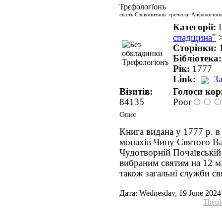
Трєфологїонъ
сієсть Словопитаніє гречески Анфологіонъ
Категорії:
спадщина"
Сторінки:
Бібліотека
Рік:
1777
Link:
З
Візитів:
Голоси кор
84135
Poor
Опис
Книга видана у 1777 р. в
монахів Чину Святого Ва
Чудотворній Почаївській
вибраним святим на 12 мі
також загальні служби св
Дата: Wednesday, 19 June 2024
Theol