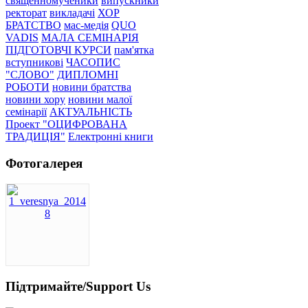
священномученики
випускники
ректорат
викладачі
ХОР
БРАТСТВО
мас-медія
QUO
VADIS
МАЛА СЕМІНАРІЯ
ПІДГОТОВЧІ КУРСИ
пам'ятка
вступникові
ЧАСОПИС
"СЛОВО"
ДИПЛОМНІ
РОБОТИ
новини братства
новини хору
новини малої
семінарії
АКТУАЛЬНІСТЬ
Проект "ОЦИФРОВАНА
ТРАДИЦІЯ"
Електронні книги
Фотогалерея
Підтримайте/Support Us