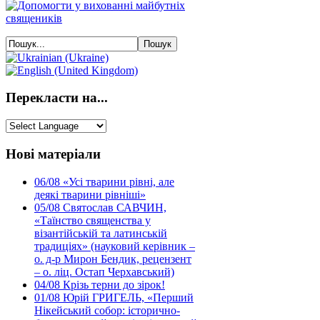
Перекласти на...
Нові матеріали
06/08
«Усі тварини рівні, але
деякі тварини рівніші»
05/08
Святослав САВЧИН,
«Таїнство священства у
візантійській та латинській
традиціях» (науковий керівник –
о. д-р Мирон Бендик, рецензент
– о. ліц. Остап Черхавський)
04/08
Крізь терни до зірок!
01/08
Юрій ГРИГЕЛЬ, «Перший
Нікейський собор: історично-