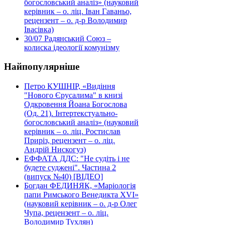
богословський аналіз» (науковий
керівник – о. ліц. Іван Гаваньо,
рецензент – о. д-р Володимир
Івасівка)
30/07
Радянський Союз –
колиска ідеології комунізму
Найпопулярніше
Петро КУШНІР, «Видіння
"Нового Єрусалима" в книзі
Одкровення Йоана Богослова
(Од. 21). Інтертекстуально-
богословський аналіз» (науковий
керівник – о. ліц. Ростислав
Приріз, рецензент – о. ліц.
Андрій Нискогуз)
ЕФФАТА ДДС: "Не судіть і не
будете суджені". Частина 2
(випуск №40) [ВІДЕО]
Богдан ФЕДИНЯК, «Маріологія
папи Римського Венедикта XVI»
(науковий керівник – о. д-р Олег
Чупа, рецензент – о. ліц.
Володимир Тухлян)