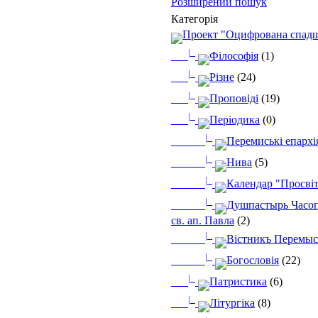
Розширений пошук
Категорія
Проект "Оцифрована спад
|_
Філософія
(1)
|_
Різне
(24)
|_
Проповіді
(19)
|_
Періодика
(0)
|_
Перемиські епархі
|_
Нива
(5)
|_
Календар "Просві
|_
Душпастырь Часоп
св. ап. Павла
(2)
|_
Вістникъ Перемыс
|_
Богословія
(22)
|_
Патристика
(6)
|_
Літургіка
(8)