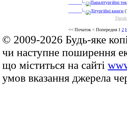
|_
Паралітургійні те
|_
Літургійні книги
(
Theolo
<<
Початок
<
Попередня
1
2
© 2009-2026 Будь-яке коп
чи наступне поширення ек
що мiститься на сайті
www
умов вказання джерела че