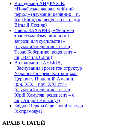
Володимир АНДРУХІВ,
«Почаївська лавра в унійний
період» (науковий керівник – п.
Ігор Бриндак, рецензент – о. д-р
Віталій Лесняк)
Павло ЗАХАРЯК, «Феномен
трансгуманізму: виклики і
загрози для суспільства»
(науковий керівник – о. ліц.
Тарас Коберинко, рецензент –
ліц. Василь Салій)
Володимир ПАНЬКІВ,
«Заснування і розвиток структур
Української Греко-Католицької
Церкви у Південній Америці
(кін. ХІХ – поч. ХХІ ст.)»
(науковий керівник – о. ліц.
Юрій Хамуляк, рецензент – о.
ліц. Андрій Нискогуз)
Звідки Церква бере гроші та куди
їх спрямовує?
АРХІВ СТАТЕЙ