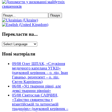
Перекласти на...
Нові матеріали
09/08
Олег ШПАК, «Служіння
медичного капелана УГКЦ»
(науковий керівник – о. ліц. Іван
Гаваньо, рецензент – о. ліц.
Євген Карпінець)
06/08
«Усі тварини рівні, але
деякі тварини рівніші»
05/08
Святослав САВЧИН,
«Таїнство священства у
візантійській та латинській
традиціях» (науковий керівник –