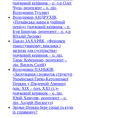
(науковий керівник – о. д-р Олег
Чупа, рецензент – о. ліц.
Володимир Тухлян)
Володимир АНДРУХІВ,
«Почаївська лавра в унійний
період» (науковий керівник – п.
Ігор Бриндак, рецензент – о. д-р
Віталій Лесняк)
Павло ЗАХАРЯК, «Феномен
трансгуманізму: виклики і
загрози для суспільства»
(науковий керівник – о. ліц.
Тарас Коберинко, рецензент –
ліц. Василь Салій)
Володимир ПАНЬКІВ,
«Заснування і розвиток структур
Української Греко-Католицької
Церкви у Південній Америці
(кін. ХІХ – поч. ХХІ ст.)»
(науковий керівник – о. ліц.
Юрій Хамуляк, рецензент – о.
ліц. Андрій Нискогуз)
Звідки Церква бере гроші та куди
їх спрямовує?