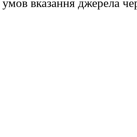
умов вказання джерела че