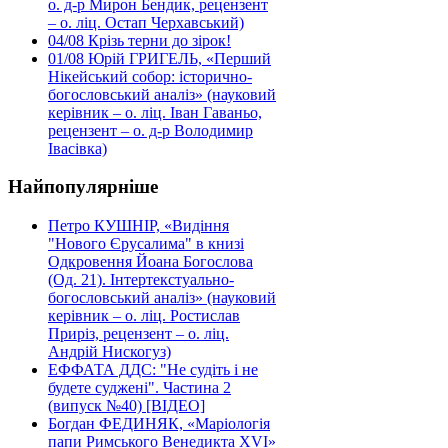
о. д-р Мирон Бендик, рецензент
– о. ліц. Остап Черхавський)
04/08
Крізь терни до зірок!
01/08
Юрій ГРИГЕЛЬ, «Перший
Нікейський собор: історично-
богословський аналіз» (науковий
керівник – о. ліц. Іван Гаваньо,
рецензент – о. д-р Володимир
Івасівка)
Найпопулярніше
Петро КУШНІР, «Видіння
"Нового Єрусалима" в книзі
Одкровення Йоана Богослова
(Од. 21). Інтертекстуально-
богословський аналіз» (науковий
керівник – о. ліц. Ростислав
Приріз, рецензент – о. ліц.
Андрій Нискогуз)
ЕФФАТА ДДС: "Не судіть і не
будете суджені". Частина 2
(випуск №40) [ВІДЕО]
Богдан ФЕДИНЯК, «Маріологія
папи Римського Венедикта XVI»