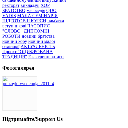
священномученики
випускники
ректорат
викладачі
ХОР
БРАТСТВО
мас-медія
QUO
VADIS
МАЛА СЕМІНАРІЯ
ПІДГОТОВЧІ КУРСИ
пам'ятка
вступникові
ЧАСОПИС
"СЛОВО"
ДИПЛОМНІ
РОБОТИ
новини братства
новини хору
новини малої
семінарії
АКТУАЛЬНІСТЬ
Проект "ОЦИФРОВАНА
ТРАДИЦІЯ"
Електронні книги
Фотогалерея
Підтримайте/Support Us