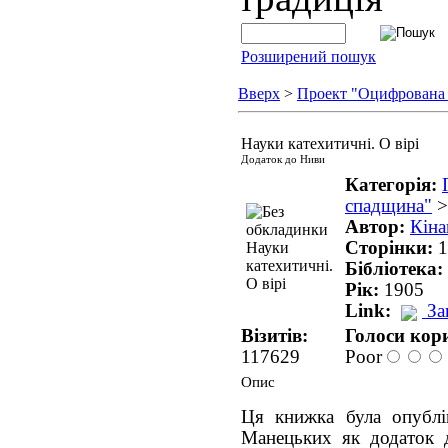
Розширений пошук
Вверх
>
Проект "Оцифрована
Науки катехитичні. О вірі
Додаток до Ниви
Категорія:
спадщина"
Автор:
Кін
Сторінки:
1
Бібліотека:
Рік:
1905
Link:
За
Візитів:
Голоси кори
117629
Poor
Опис
Ця книжка була опублі
Манецьких як додаток 