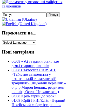
Перекласти на...
Нові матеріали
06/08
«Усі тварини рівні, але
деякі тварини рівніші»
05/08
Святослав САВЧИН,
«Таїнство священства у
візантійській та латинській
традиціях» (науковий керівник –
о. д-р Мирон Бендик, рецензент
– о. ліц. Остап Черхавський)
04/08
Крізь терни до зірок!
01/08
Юрій ГРИГЕЛЬ, «Перший
Нікейський собор: історично-