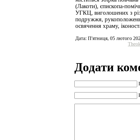
(Лакоти), єпископа-поміч
УГКЦ, виголошених з різн
подружжя, рукоположенн
освячення храму, іконостас
Дата: П'ятниця, 05 лютого 20
Theol
Додати ком