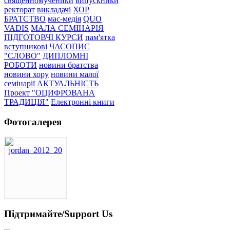
священномученики
випускники
ректорат
викладачі
ХОР
БРАТСТВО
мас-медія
QUO
VADIS
МАЛА СЕМІНАРІЯ
ПІДГОТОВЧІ КУРСИ
пам'ятка
вступникові
ЧАСОПИС
"СЛОВО"
ДИПЛОМНІ
РОБОТИ
новини братства
новини хору
новини малої
семінарії
АКТУАЛЬНІСТЬ
Проект "ОЦИФРОВАНА
ТРАДИЦІЯ"
Електронні книги
Фотогалерея
Підтримайте/Support Us