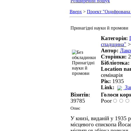
Розширений пошук
Вверх
>
Проект "Оцифрована
Принагідні науки й промови
Категорія:
спадщина"
Автор:
Лако
Сторінки:
2
Бібліотека:
Location n
семінарія
Рік:
1935
Link:
За
Візитів:
Голоси кори
39785
Poor
Опис
У книзі, виданій у 1935 
місцевого єпископа Йоса
міститься збірка повчань