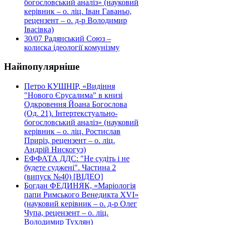
богословський аналіз» (науковий
керівник – о. ліц. Іван Гаваньо,
рецензент – о. д-р Володимир
Івасівка)
30/07
Радянський Союз –
колиска ідеології комунізму
Найпопулярніше
Петро КУШНІР, «Видіння
"Нового Єрусалима" в книзі
Одкровення Йоана Богослова
(Од. 21). Інтертекстуально-
богословський аналіз» (науковий
керівник – о. ліц. Ростислав
Приріз, рецензент – о. ліц.
Андрій Нискогуз)
ЕФФАТА ДДС: "Не судіть і не
будете суджені". Частина 2
(випуск №40) [ВІДЕО]
Богдан ФЕДИНЯК, «Маріологія
папи Римського Венедикта XVI»
(науковий керівник – о. д-р Олег
Чупа, рецензент – о. ліц.
Володимир Тухлян)