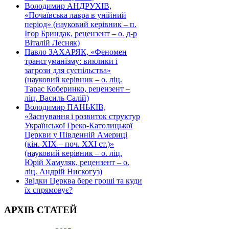
Володимир АНДРУХІВ,
«Почаївська лавра в унійний
період» (науковий керівник – п.
Ігор Бриндак, рецензент – о. д-р
Віталій Лесняк)
Павло ЗАХАРЯК, «Феномен
трансгуманізму: виклики і
загрози для суспільства»
(науковий керівник – о. ліц.
Тарас Коберинко, рецензент –
ліц. Василь Салій)
Володимир ПАНЬКІВ,
«Заснування і розвиток структур
Української Греко-Католицької
Церкви у Південній Америці
(кін. ХІХ – поч. ХХІ ст.)»
(науковий керівник – о. ліц.
Юрій Хамуляк, рецензент – о.
ліц. Андрій Нискогуз)
Звідки Церква бере гроші та куди
їх спрямовує?
АРХІВ СТАТЕЙ