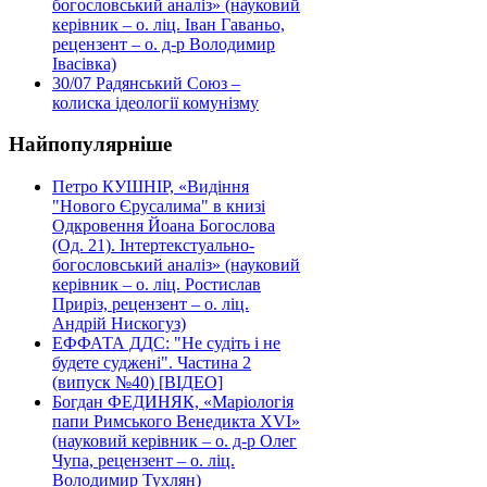
богословський аналіз» (науковий
керівник – о. ліц. Іван Гаваньо,
рецензент – о. д-р Володимир
Івасівка)
30/07
Радянський Союз –
колиска ідеології комунізму
Найпопулярніше
Петро КУШНІР, «Видіння
"Нового Єрусалима" в книзі
Одкровення Йоана Богослова
(Од. 21). Інтертекстуально-
богословський аналіз» (науковий
керівник – о. ліц. Ростислав
Приріз, рецензент – о. ліц.
Андрій Нискогуз)
ЕФФАТА ДДС: "Не судіть і не
будете суджені". Частина 2
(випуск №40) [ВІДЕО]
Богдан ФЕДИНЯК, «Маріологія
папи Римського Венедикта XVI»
(науковий керівник – о. д-р Олег
Чупа, рецензент – о. ліц.
Володимир Тухлян)