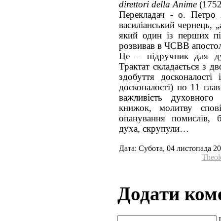
direttori della Anime
(1752
Перекладач - о. Петро 
василіанський чернець, „
який один із перших п
розвивав в ЧСВВ апостол
Це – підручник для ду
Трактат складається з дв
здобуття досконалості
досконалості) по 11 гла
важливість духовного
книжок, молитву сповід
опанування помислів, 
духа, скрупули…
Дата: Субота, 04 листопада 20
Theol
Додати ком