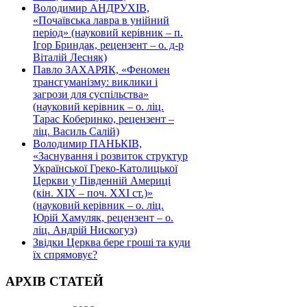
Володимир АНДРУХІВ,
«Почаївська лавра в унійний
період» (науковий керівник – п.
Ігор Бриндак, рецензент – о. д-р
Віталій Лесняк)
Павло ЗАХАРЯК, «Феномен
трансгуманізму: виклики і
загрози для суспільства»
(науковий керівник – о. ліц.
Тарас Коберинко, рецензент –
ліц. Василь Салій)
Володимир ПАНЬКІВ,
«Заснування і розвиток структур
Української Греко-Католицької
Церкви у Південній Америці
(кін. ХІХ – поч. ХХІ ст.)»
(науковий керівник – о. ліц.
Юрій Хамуляк, рецензент – о.
ліц. Андрій Нискогуз)
Звідки Церква бере гроші та куди
їх спрямовує?
АРХІВ СТАТЕЙ