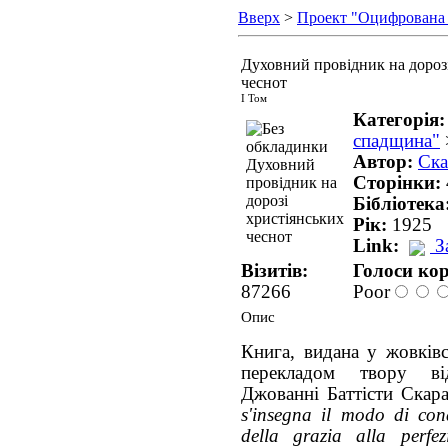
Вверх
>
Проект "Оцифрована
Духовний провідник на дороз
чеснот
І Том
Категорія
спадщина"
Автор:
Ска
Сторінки:
Бібліотека
Рік:
1925
Link:
З
Візитів:
Голоси кор
87266
Poor
Опис
Книга, видана у жовківс
перекладом твору від
Джованні Баттісти Скар
s'insegna il modo di con
della grazia alla perfez