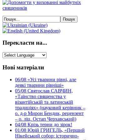
Перекласти на...
Нові матеріали
06/08
«Усі тварини рівні, але
деякі тварини рівніші»
05/08
Святослав САВЧИН,
«Таїнство священства у
візантійській та латинській
традиціях» (науковий керівник –
о. д-р Мирон Бендик, рецензент
– о. ліц. Остап Черхавський)
04/08
Крізь терни до зірок!
01/08
Юрій ГРИГЕЛЬ, «Перший
Нікейський собор: історично-