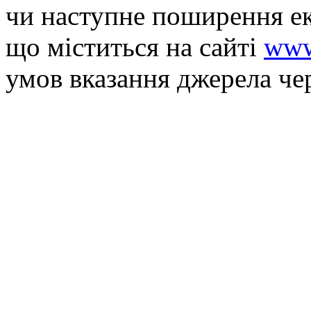
чи наступне поширення ек
що мiститься на сайті
www
умов вказання джерела че