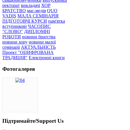
священномученики
випускники
ректорат
викладачі
ХОР
БРАТСТВО
мас-медія
QUO
VADIS
МАЛА СЕМІНАРІЯ
ПІДГОТОВЧІ КУРСИ
пам'ятка
вступникові
ЧАСОПИС
"СЛОВО"
ДИПЛОМНІ
РОБОТИ
новини братства
новини хору
новини малої
семінарії
АКТУАЛЬНІСТЬ
Проект "ОЦИФРОВАНА
ТРАДИЦІЯ"
Електронні книги
Фотогалерея
Підтримайте/Support Us