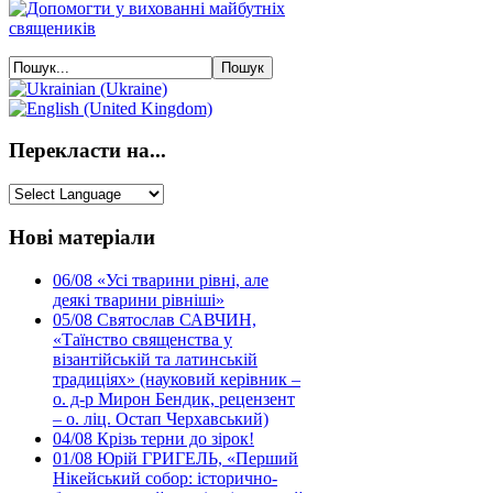
Перекласти на...
Нові матеріали
06/08
«Усі тварини рівні, але
деякі тварини рівніші»
05/08
Святослав САВЧИН,
«Таїнство священства у
візантійській та латинській
традиціях» (науковий керівник –
о. д-р Мирон Бендик, рецензент
– о. ліц. Остап Черхавський)
04/08
Крізь терни до зірок!
01/08
Юрій ГРИГЕЛЬ, «Перший
Нікейський собор: історично-