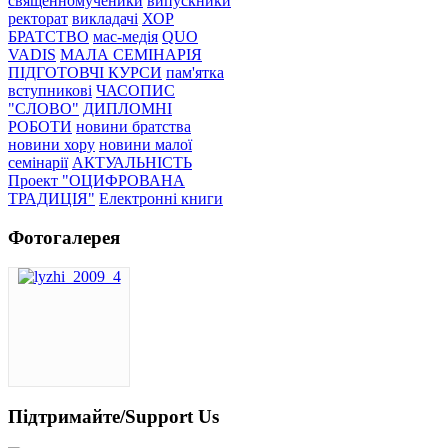
священномученики
випускники
ректорат
викладачі
ХОР
БРАТСТВО
мас-медія
QUO
VADIS
МАЛА СЕМІНАРІЯ
ПІДГОТОВЧІ КУРСИ
пам'ятка
вступникові
ЧАСОПИС
"СЛОВО"
ДИПЛОМНІ
РОБОТИ
новини братства
новини хору
новини малої
семінарії
АКТУАЛЬНІСТЬ
Проект "ОЦИФРОВАНА
ТРАДИЦІЯ"
Електронні книги
Фотогалерея
Підтримайте/Support Us