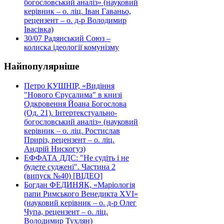
богословський аналіз» (науковий
керівник – о. ліц. Іван Гаваньо,
рецензент – о. д-р Володимир
Івасівка)
30/07
Радянський Союз –
колиска ідеології комунізму
Найпопулярніше
Петро КУШНІР, «Видіння
"Нового Єрусалима" в книзі
Одкровення Йоана Богослова
(Од. 21). Інтертекстуально-
богословський аналіз» (науковий
керівник – о. ліц. Ростислав
Приріз, рецензент – о. ліц.
Андрій Нискогуз)
ЕФФАТА ДДС: "Не судіть і не
будете суджені". Частина 2
(випуск №40) [ВІДЕО]
Богдан ФЕДИНЯК, «Маріологія
папи Римського Венедикта XVI»
(науковий керівник – о. д-р Олег
Чупа, рецензент – о. ліц.
Володимир Тухлян)