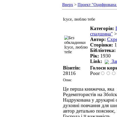
Вверх
>
Проект "Оцифрована
Ісусе, люблю тебе
Категорія:
спадщина"
Автор:
Схр
Сторінки:
1
Бібліотека:
Рік:
1930
Link:
За
Візитів:
Голоси кори
28116
Poor
Опис
Це перша книжечка, яка 
Редемптористів на Збоїск
Надрукована у друкарні о
духовні повчання для ши
автор детально пояснює,
Господа і її важливість.