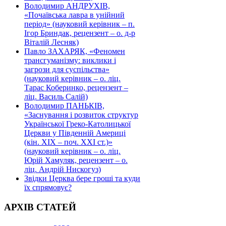
Володимир АНДРУХІВ,
«Почаївська лавра в унійний
період» (науковий керівник – п.
Ігор Бриндак, рецензент – о. д-р
Віталій Лесняк)
Павло ЗАХАРЯК, «Феномен
трансгуманізму: виклики і
загрози для суспільства»
(науковий керівник – о. ліц.
Тарас Коберинко, рецензент –
ліц. Василь Салій)
Володимир ПАНЬКІВ,
«Заснування і розвиток структур
Української Греко-Католицької
Церкви у Південній Америці
(кін. ХІХ – поч. ХХІ ст.)»
(науковий керівник – о. ліц.
Юрій Хамуляк, рецензент – о.
ліц. Андрій Нискогуз)
Звідки Церква бере гроші та куди
їх спрямовує?
АРХІВ СТАТЕЙ