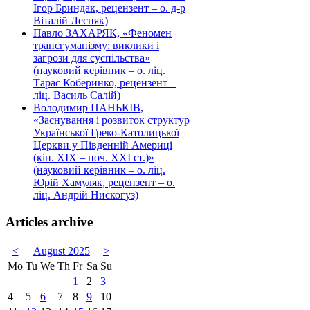
Ігор Бриндак, рецензент – о. д-р
Віталій Лесняк)
Павло ЗАХАРЯК, «Феномен
трансгуманізму: виклики і
загрози для суспільства»
(науковий керівник – о. ліц.
Тарас Коберинко, рецензент –
ліц. Василь Салій)
Володимир ПАНЬКІВ,
«Заснування і розвиток структур
Української Греко-Католицької
Церкви у Південній Америці
(кін. ХІХ – поч. ХХІ ст.)»
(науковий керівник – о. ліц.
Юрій Хамуляк, рецензент – о.
ліц. Андрій Нискогуз)
Articles archive
<
August 2025
>
Mo
Tu
We
Th
Fr
Sa
Su
1
2
3
4
5
6
7
8
9
10