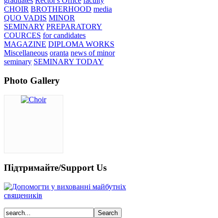
graduates
Rector's Office
faculty
CHOIR
BROTHERHOOD
media
QUO VADIS
MINOR
SEMINARY
PREPARATORY
COURCES
for candidates
MAGAZINE
DIPLOMA WORKS
Miscellaneous
oranta
news of minor
seminary
SEMINARY TODAY
Photo Gallery
Підтримайте/Support Us