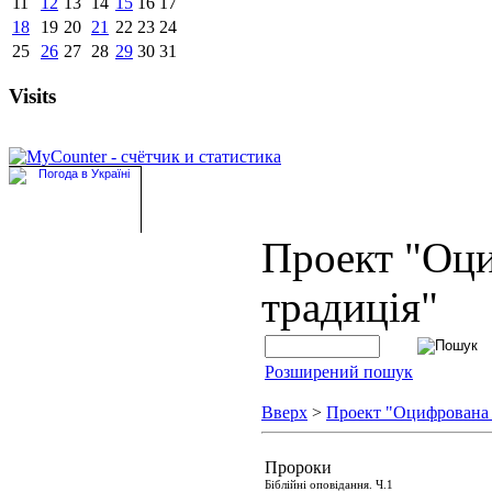
11
12
13
14
15
16
17
18
19
20
21
22
23
24
25
26
27
28
29
30
31
Visits
Проект "Оц
традиція"
Розширений пошук
Вверх
>
Проект "Оцифрована
Пророки
Біблійні оповідання. Ч.1