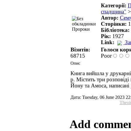
Категорії:
П
спадщина"
Автор:
Сем
Сторінки:
1
Бібліотека:
Рік:
1927
Link:
За
Візитів:
Голоси кори
68715
Poor
Опис
Книга вийшла у друкарн
р. Містить три розповіді
Йону та Амоса, написані
Дата: Tuesday, 06 June 2023 22
Theol
Add comme