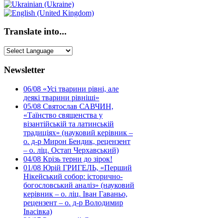
Translate into...
Newsletter
06/08
«Усі тварини рівні, але
деякі тварини рівніші»
05/08
Святослав САВЧИН,
«Таїнство священства у
візантійській та латинській
традиціях» (науковий керівник –
о. д-р Мирон Бендик, рецензент
– о. ліц. Остап Черхавський)
04/08
Крізь терни до зірок!
01/08
Юрій ГРИГЕЛЬ, «Перший
Нікейський собор: історично-
богословський аналіз» (науковий
керівник – о. ліц. Іван Гаваньо,
рецензент – о. д-р Володимир
Івасівка)