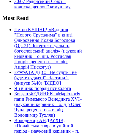
30/07
Радянський Союз –
колиска ідеології комунізму
Most Read
Петро КУШНІР, «Видіння
"Нового Єрусалима" в книзі
Одкровення Йоана Богослова
(Од. 21). Інтертекстуально-
богословський аналіз» (науковий
керівник – о. ліц. Ростислав
Приріз, рецензент – о. ліц.
Андрій Нискогуз)
ЕФФАТА ДДС: "Не судіть і не
будете суджені". Частина 2
(випуск №40) [ВІДЕО]
Я і війна: поради психолога
Богдан ФЕДИНЯК, «Маріологія
папи Римського Венедикта XVI»
(науковий керівник – о. д-р Олег
Чупа, рецензент – о. ліц.
Володимир Тухлян)
Володимир АНДРУХІВ,
«Почаївська лавра в унійний
період» (науковий керівник – п.