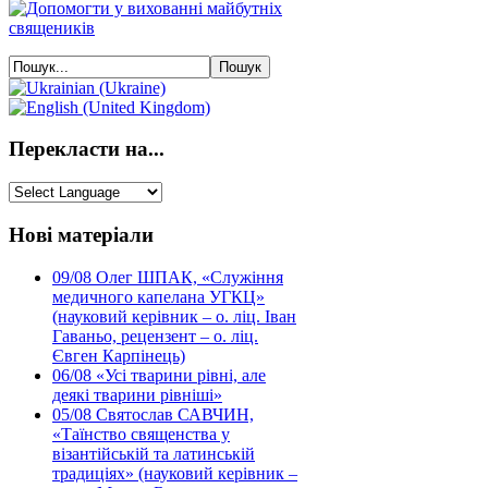
Перекласти на...
Нові матеріали
09/08
Олег ШПАК, «Служіння
медичного капелана УГКЦ»
(науковий керівник – о. ліц. Іван
Гаваньо, рецензент – о. ліц.
Євген Карпінець)
06/08
«Усі тварини рівні, але
деякі тварини рівніші»
05/08
Святослав САВЧИН,
«Таїнство священства у
візантійській та латинській
традиціях» (науковий керівник –