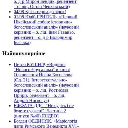
о. д-р Мирон Бендик, рецензент
– о. ліц. Остап Черхавський)
04/08
Крізь терни до зірок!
01/08
Юрій ГРИГЕЛЬ, «Перший
Нікейський собор: історично-
богословський аналіз» (науковий
керівник – о. ліц. Іван Гаваньо,
рецензент – о. д-р Володимир
Івасівка)
Найпопулярніше
Петро КУШНІР, «Видіння
"Нового Єрусалима" в книзі
Одкровення Йоана Богослова
(Од. 21). Інтертекстуально-
богословський аналіз» (науковий
керівник – о. ліц. Ростислав
Приріз, рецензент – о. ліц.
Андрій Нискогуз)
ЕФФАТА ДДС: "Не судіть і не
будете суджені". Частина 2
(випуск №40) [ВІДЕО]
Богдан ФЕДИНЯК, «Маріологія
папи Римського Венедикта XVI»