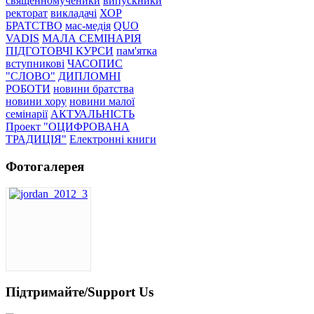
священномученики
випускники
ректорат
викладачі
ХОР
БРАТСТВО
мас-медія
QUO
VADIS
МАЛА СЕМІНАРІЯ
ПІДГОТОВЧІ КУРСИ
пам'ятка
вступникові
ЧАСОПИС
"СЛОВО"
ДИПЛОМНІ
РОБОТИ
новини братства
новини хору
новини малої
семінарії
АКТУАЛЬНІСТЬ
Проект "ОЦИФРОВАНА
ТРАДИЦІЯ"
Електронні книги
Фотогалерея
Підтримайте/Support Us