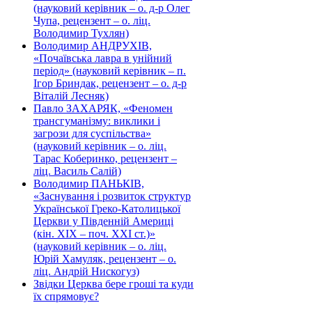
(науковий керівник – о. д-р Олег
Чупа, рецензент – о. ліц.
Володимир Тухлян)
Володимир АНДРУХІВ,
«Почаївська лавра в унійний
період» (науковий керівник – п.
Ігор Бриндак, рецензент – о. д-р
Віталій Лесняк)
Павло ЗАХАРЯК, «Феномен
трансгуманізму: виклики і
загрози для суспільства»
(науковий керівник – о. ліц.
Тарас Коберинко, рецензент –
ліц. Василь Салій)
Володимир ПАНЬКІВ,
«Заснування і розвиток структур
Української Греко-Католицької
Церкви у Південній Америці
(кін. ХІХ – поч. ХХІ ст.)»
(науковий керівник – о. ліц.
Юрій Хамуляк, рецензент – о.
ліц. Андрій Нискогуз)
Звідки Церква бере гроші та куди
їх спрямовує?