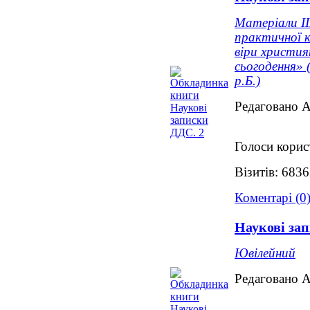
Матеріали ІІ
практичної к
віри христия
сьогодення» 
р.Б.)
Редаговано 
Голоси корис
Візитів: 683
Коментарі (0
Наукові за
Ювілейний
Редаговано 