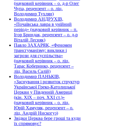
(науковий керівник – о. д-р Олег
Чупа, рецензент – о. ліц.
Володимир Тухлян)
Володимир АНДРУХІВ,
«Почаївська лавра в унійний
період» (науковий керівник – п.
Ігор Бриндак, рецензент – о. д-р
Віталій Лесняк)
Павло ЗАХАРЯК, «Феномен
трансгуманізму: виклики і
загрози для суспільства»
(науковий керівник – о. ліц.
Тарас Коберинко, рецензент –
ліц. Василь Салій)
Володимир ПАНЬКІВ,
«Заснування і розвиток структур
Української Греко-Католицької
Церкви у Південній Америці
(кін. ХІХ – поч. ХХІ ст.)»
(науковий керівник – о. ліц.
Юрій Хамуляк, рецензент – о.
ліц. Андрій Нискогуз)
Звідки Церква бере гроші та куди
їх спрямовує?