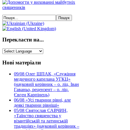
Перекласти на...
Нові матеріали
09/08
Олег ШПАК, «Служіння
медичного капелана УГКЦ»
(науковий керівник – о. ліц. Іван
Гаваньо, рецензент – о. ліц.
Євген Карпінець)
06/08
«Усі тварини рівні, але
деякі тварини рівніші»
05/08
Святослав САВЧИН,
«Таїнство священства у
візантійській та латинській
традиціях» (науковий керівник –