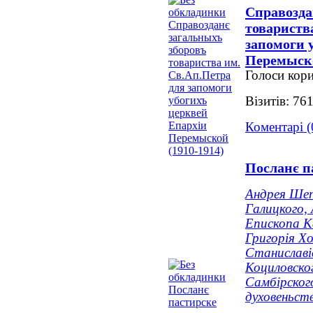
Справозда
товариств
запомоги 
Перемыско
Голоси кори
Візитів: 76
Коментарі (
Посланє п
Андрея Ше
Галицкого, 
Епископа К
Григорія Х
Станиславі
Коциловско
Самбірского
духовеньств