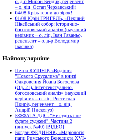
о. д-р Мирон Бендик, рецензент
– о. ліц. Остап Черхавський)
04/08
Крізь терни до зірок!
01/08
Юрій ГРИГЕЛЬ, «Перший
Нікейський собор: історично-
богословський аналіз» (науковий
керівник – о. ліц. Іван Гаваньо,
рецензент – о. д-р Володимир
Івасівка)
Найпопулярніше
Петро КУШНІР, «Видіння
"Нового Єрусалима" в книзі
Одкровення Йоана Богослова
(Од. 21). Інтертекстуально-
богословський аналіз» (науковий
керівник – о. ліц. Ростислав
Приріз, рецензент – о. ліц.
Андрій Нискогуз)
ЕФФАТА ДДС: "Не судіть і не
будете суджені". Частина 2
(випуск №40) [ВІДЕО]
Богдан ФЕДИНЯК, «Маріологія
папи Римського Венедикта XVI»