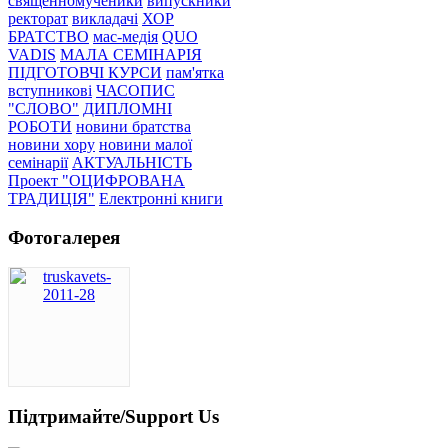
священномученики
випускники
ректорат
викладачі
ХОР
БРАТСТВО
мас-медія
QUO
VADIS
МАЛА СЕМІНАРІЯ
ПІДГОТОВЧІ КУРСИ
пам'ятка
вступникові
ЧАСОПИС
"СЛОВО"
ДИПЛОМНІ
РОБОТИ
новини братства
новини хору
новини малої
семінарії
АКТУАЛЬНІСТЬ
Проект "ОЦИФРОВАНА
ТРАДИЦІЯ"
Електронні книги
Фотогалерея
Підтримайте/Support Us