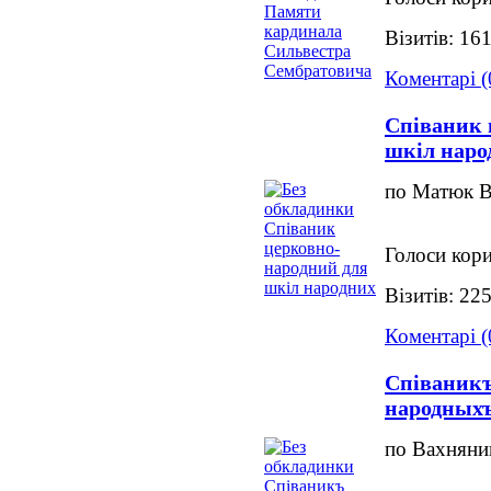
Візитів: 16
Коментарі (
Співаник 
шкіл наро
по Матюк В
Голоси кори
Візитів: 22
Коментарі (
Співаник
народных
по Вахняни