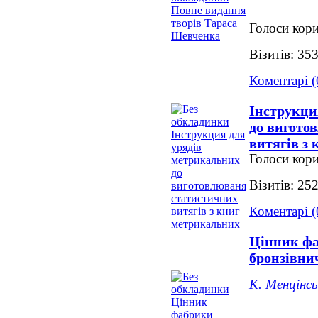
Голоси кори
Візитів: 35
Коментарі (
Інструкци
до вигото
витягів з
Голоси кори
Візитів: 25
Коментарі (
Цінник фа
бронзівни
К. Менцінсь