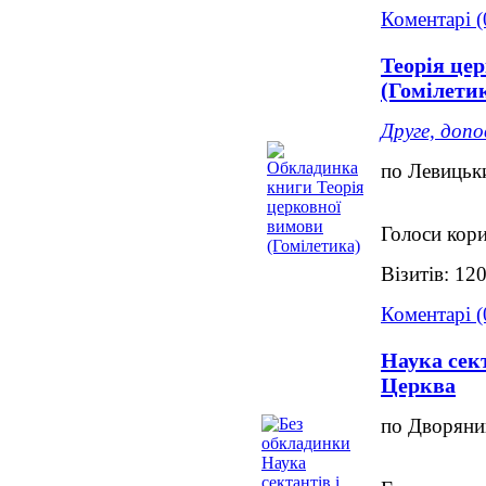
Коментарі (
Теорія це
(Гомілети
Друге, допо
по Левицьк
Голоси кори
Візитів: 12
Коментарі (
Наука сек
Церква
по Дворяни