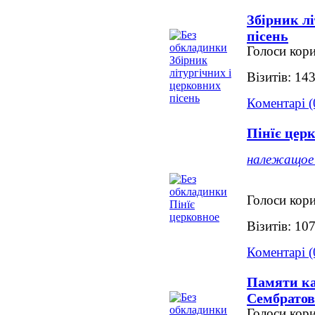
Збірник л
пісень
Голоси кори
Візитів: 14
Коментарі (
Пінїє цер
належащое 
Голоси кори
Візитів: 10
Коментарі (
Памяти ка
Сембрато
Голоси кори