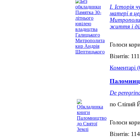
І. Історія 
матері в цер
Митрополи
життя і ді
Голоси кори
Візитів: 11
Коментарі (
Паломницт
De peregrin
по Сліпий 
Голоси кори
Візитів: 11