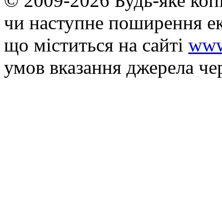
© 2009-2026 Будь-яке коп
чи наступне поширення ек
що мiститься на сайті
www
умов вказання джерела че