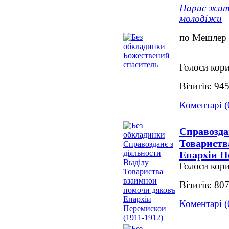
Нарис житт
молодіжи
по Мешлер
Голоси кори
Візитів: 94
Коментарі (
Справозда
Товариств
Епархіи П
Голоси кори
Візитів: 80
Коментарі (