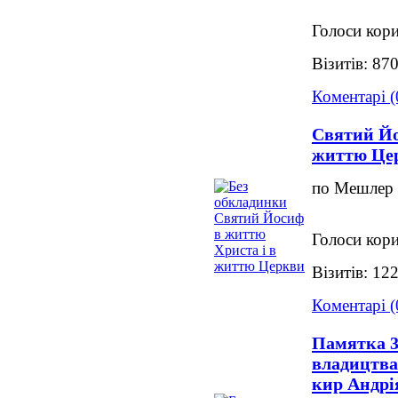
Голоси кори
Візитів: 87
Коментарі (
Святий Йо
життю Це
по Мешлер
Голоси кори
Візитів: 12
Коментарі (
Памятка 3
владицтва
кир Андрі