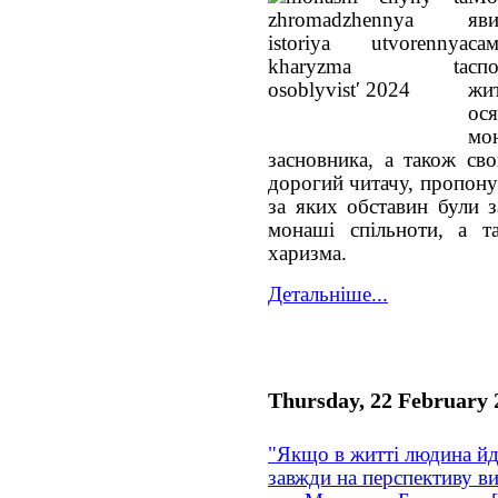
яв
са
сп
жит
ос
мо
засновника, а також св
дорогий читачу, пропону
за яких обставин були з
монаші спільноти, а т
харизма.
Детальніше...
Thursday, 22 February 
"Якщо в житті людина йде
завжди на перспективу ви