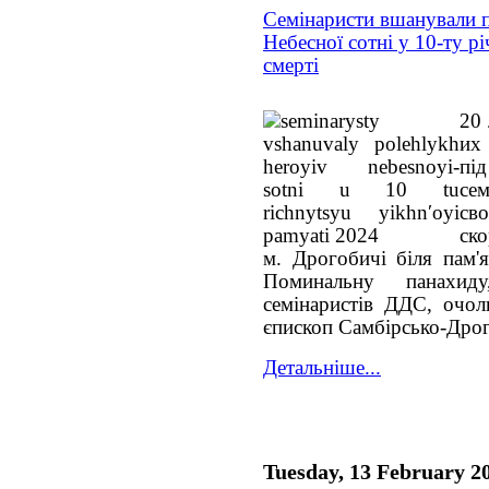
Семінаристи вшанували п
Небесної сотні у 10-ту р
смерті
20 
их
пі
сем
св
ск
м. Дрогобичі біля пам'я
Поминальну панахид
семінаристів ДДС, очол
єпископ Самбірсько-Дрог
Детальніше...
Tuesday, 13 February 2