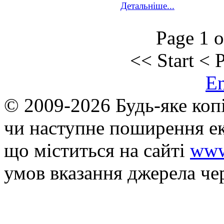
Детальніше...
Page 1 o
<<
Start
<
P
E
© 2009-2026 Будь-яке коп
чи наступне поширення ек
що мiститься на сайті
www
умов вказання джерела че