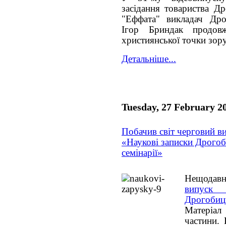
засідання товариства Др
"Еффата" викладач Дрог
Ігор Бриндак продов
християнської точки зору
Детальніше...
Tuesday, 27 February 2
Побачив світ черговий в
«Наукові записки Дрогоб
семінарії»
Нещода
випус
Дрогобиц
Матеріал
частини. 