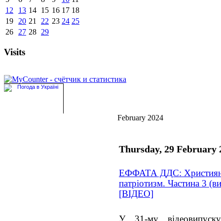
12
13
14
15
16
17
18
19
20
21
22
23
24
25
26
27
28
29
Visits
February 2024
Thursday, 29 February 
ЕФФАТА ДДС: Християнс
патріотизм. Частина 3 (
[ВІДЕО]
У 31-му відеовипуск