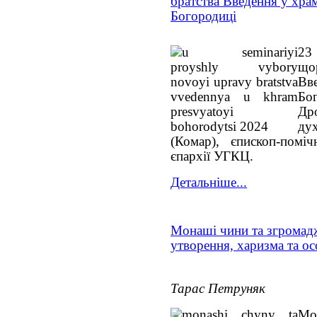
братства Введення у хра
Богородиці
23
що
Вв
Бо
Дро
дух
(Комар), єпископ-поміч
єпархії УГКЦ.
Детальніше...
Монаші чини та згромадж
утворення, харизма та о
Тарас Петруняк
Мо