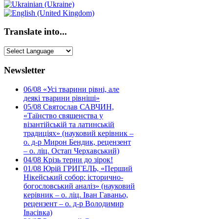
Translate into...
Newsletter
06/08
«Усі тварини рівні, але
деякі тварини рівніші»
05/08
Святослав САВЧИН,
«Таїнство священства у
візантійській та латинській
традиціях» (науковий керівник –
о. д-р Мирон Бендик, рецензент
– о. ліц. Остап Черхавський)
04/08
Крізь терни до зірок!
01/08
Юрій ГРИГЕЛЬ, «Перший
Нікейський собор: історично-
богословський аналіз» (науковий
керівник – о. ліц. Іван Гаваньо,
рецензент – о. д-р Володимир
Івасівка)