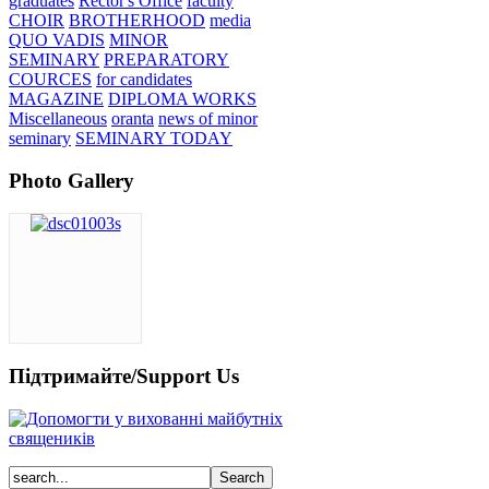
graduates
Rector's Office
faculty
CHOIR
BROTHERHOOD
media
QUO VADIS
MINOR
SEMINARY
PREPARATORY
COURCES
for candidates
MAGAZINE
DIPLOMA WORKS
Miscellaneous
oranta
news of minor
seminary
SEMINARY TODAY
Photo Gallery
Підтримайте/Support Us