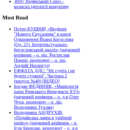
30/07
Радянський Союз –
колиска ідеології комунізму
Most Read
Петро КУШНІР, «Видіння
"Нового Єрусалима" в книзі
Одкровення Йоана Богослова
(Од. 21). Інтертекстуально-
богословський аналіз» (науковий
керівник – о. ліц. Ростислав
Приріз, рецензент – о. ліц.
Андрій Нискогуз)
ЕФФАТА ДДС: "Не судіть і не
будете суджені". Частина 2
(випуск №40) [ВІДЕО]
Богдан ФЕДИНЯК, «Маріологія
папи Римського Венедикта XVI»
(науковий керівник – о. д-р Олег
Чупа, рецензент – о. ліц.
Володимир Тухлян)
Володимир АНДРУХІВ,
«Почаївська лавра в унійний
період» (науковий керівник – п.
Ігор Бриндак, рецензент – о. д-р