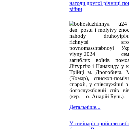
нагоди другої річниці п
війни
24
пос
рі
вт
Ук
се
загиблих воїнів помо
Літургію і Панахиду у к
Трійці м. Дрогобича. 
(Комар), єпископ-поміч
єпархії, у співслужінні
богослужбовий спів ві
(кер. – о. Андрій Бунь).
Детальніше...
У семінарії пройшли виб