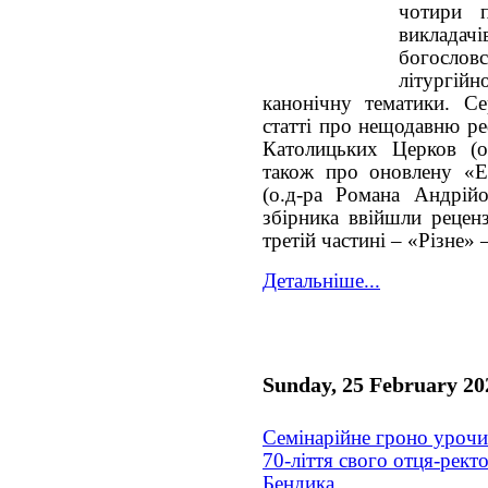
чотири п
викладач
богословс
літургій
канонічну тематики. С
статті про нещодавню р
Католицьких Церков (
о
також про оновлену «
(о.д-ра Романа Андрійо
збірника ввійшли реценз
третій частині – «Різне»
Детальніше...
Sunday, 25 February 20
Семінарійне гроно урочи
70-ліття свого отця-рек
Бендика