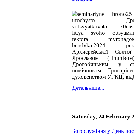
25
Др
с
ми
до
р
Архиєрейської Святої
Ярославом (Прирізом
Дрогобицьким, у сп
помічником Григоріє
духовенством УГКЦ, відб
Детальніше...
Saturday, 24 February 
Богослужіння у День пос