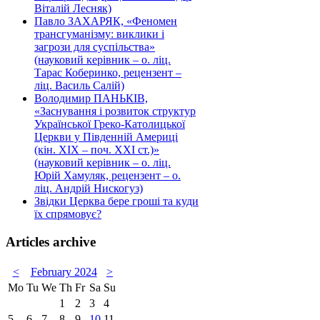
Віталій Лесняк)
Павло ЗАХАРЯК, «Феномен
трансгуманізму: виклики і
загрози для суспільства»
(науковий керівник – о. ліц.
Тарас Коберинко, рецензент –
ліц. Василь Салій)
Володимир ПАНЬКІВ,
«Заснування і розвиток структур
Української Греко-Католицької
Церкви у Південній Америці
(кін. ХІХ – поч. ХХІ ст.)»
(науковий керівник – о. ліц.
Юрій Хамуляк, рецензент – о.
ліц. Андрій Нискогуз)
Звідки Церква бере гроші та куди
їх спрямовує?
Articles archive
<
February 2024
>
Mo
Tu
We
Th
Fr
Sa
Su
1
2
3
4
5
6
7
8
9
10
11