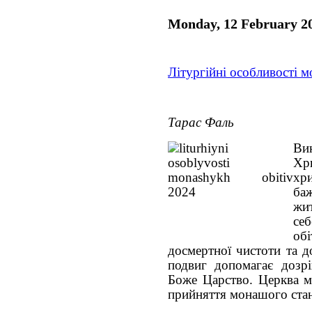
Monday, 12 February 2
Літургійні особливості м
Тарас Фаль
Ви
Хр
хр
ба
жи
се
об
досмертної чистоти та 
подвиг допомагає дозрі
Боже Царство. Церква м
прийняття монашого стан