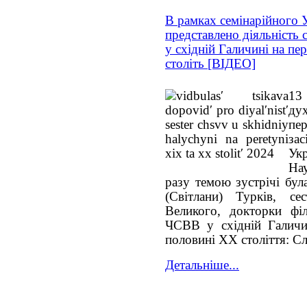
В рамках семінарійного
представлено діяльність 
у східній Галичині на пе
століть [ВІДЕО]
13
ду
пе
за
Ук
На
разу темою зустрічі бул
(Світлани) Турків, с
Великого, докторки філ
ЧСВВ у східній Галичи
половині ХХ століття: Сл
Детальніше...