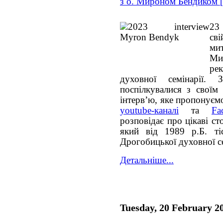
з о. Мироном Бендиком 
23
св
ми
Ми
ре
духовної семінарії. 
поспілкувалися з своїм
інтервʼю, яке пропонуєм
youtube-каналі
та
Fa
розповідає про цікаві с
який від 1989 р.Б. ті
Дрогобицької духовної се
Детальніше...
Tuesday, 20 February 2