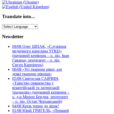
Translate into...
Newsletter
09/08
Олег ШПАК, «Служіння
медичного капелана УГКЦ»
(науковий керівник – о. ліц. Іван
Гаваньо, рецензент – о. ліц.
Євген Карпінець)
06/08
«Усі тварини рівні, але
деякі тварини рівніші»
05/08
Святослав САВЧИН,
«Таїнство священства у
візантійській та латинській
традиціях» (науковий керівник –
о. д-р Мирон Бендик, рецензент
– о. ліц. Остап Черхавський)
04/08
Крізь терни до зірок!
01/08
Юрій ГРИГЕЛЬ, «Перший