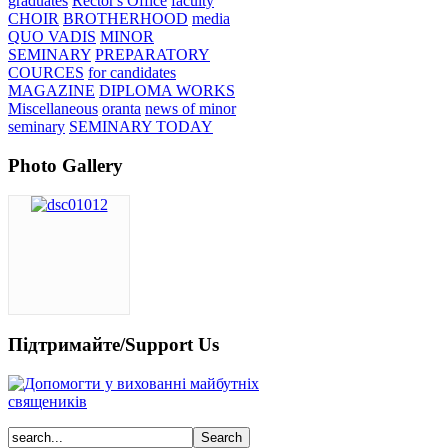
graduates
Rector's Office
faculty
CHOIR
BROTHERHOOD
media
QUO VADIS
MINOR
SEMINARY
PREPARATORY
COURCES
for candidates
MAGAZINE
DIPLOMA WORKS
Miscellaneous
oranta
news of minor
seminary
SEMINARY TODAY
Photo Gallery
Підтримайте/Support Us