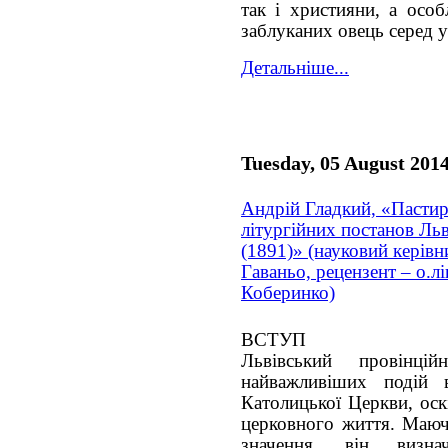
так і християни, а особ
заблуканих овець серед 
Детальніше...
Tuesday, 05 August 201
Андрій Гладкий, «Пастир
літургійних постанов Ль
(1891)» (науковий керівни
Гаваньо, рецензент – о.лі
Коберинко)
ВСТУП
Львівський провінц
найважливіших подій в
Католицької Церкви, оск
церковного життя. Маю
значення, він визна