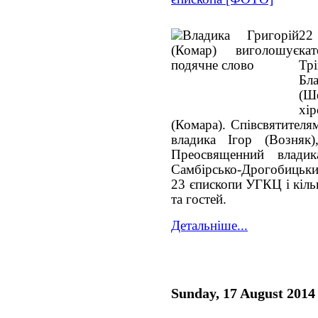
22
ка
Т
Бл
(Ш
хі
(Комара). Співсвятител
владика Ігор (Возняк)
Преосвященний владик
Самбірсько-Дрогобицький
23 єпископи УГКЦ і кіль
та гостей.
Детальніше...
Sunday, 17 August 2014