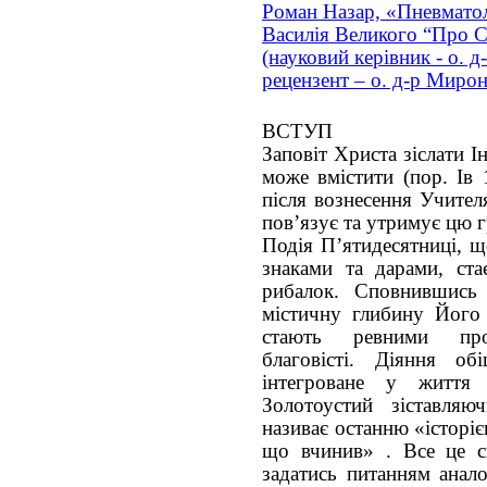
Роман Назар, «Пневматол
Василія Великого “Про 
(науковий керівник - о. 
рецензент – о. д-р Миро
ВСТУП
Заповіт Христа зіслати І
може вмістити (пор. Ів 
після вознесення Учител
пов’язує та утримує цю г
Подія П’ятидесятниці, 
знаками та дарами, ст
рибалок. Сповнившись
містичну глибину Його 
стають ревними проп
благовісті. Діяння об
інтегроване у життя
Золотоустий зіставляю
називає останню «історі
що вчинив» . Все це с
задатись питанням анало