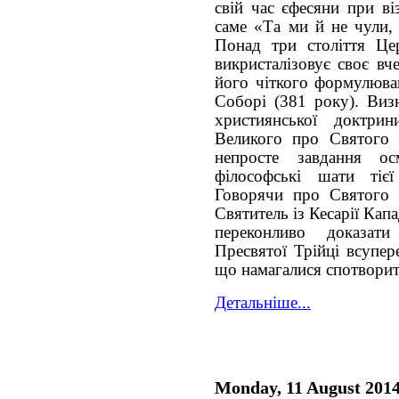
свій час єфесяни при ві
саме «Та ми й не чули, 
Понад три століття Цер
викристалізовує своє в
його чіткого формулюва
Соборі (381 року). Виз
християнської доктрин
Великого про Святого
непросте завдання о
філософські шати тіє
Говорячи про Святого 
Святитель із Кесарії Капа
переконливо доказат
Пресвятої Трійці всупер
що намагалися спотворит
Детальніше...
Monday, 11 August 201