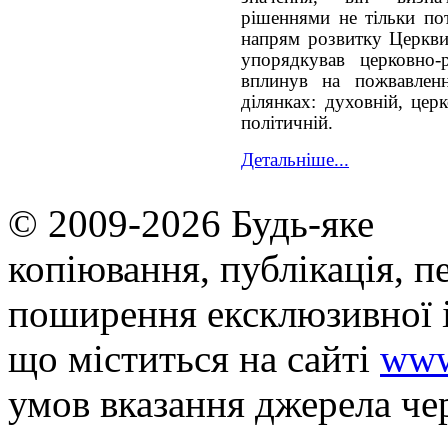
рішеннями не тільки пот
напрям розвитку Церкви
упорядкував церковно-р
вплинув на пожвавленн
ділянках: духовній, церк
політичній.
Детальніше...
© 2009-2026 Будь-яке
копiювання, публiкацiя, п
поширення ексклюзивної 
що мiститься на сайті
www
умов вказання джерела че