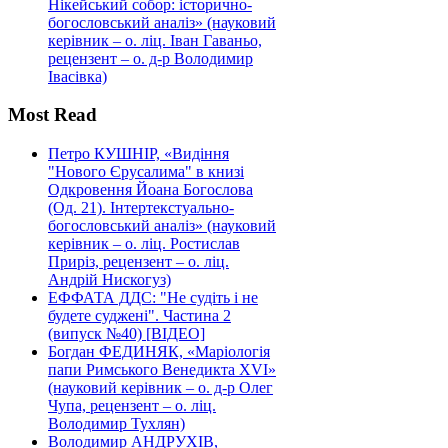
Нікейський собор: історично-
богословський аналіз» (науковий
керівник – о. ліц. Іван Гаваньо,
рецензент – о. д-р Володимир
Івасівка)
Most Read
Петро КУШНІР, «Видіння
"Нового Єрусалима" в книзі
Одкровення Йоана Богослова
(Од. 21). Інтертекстуально-
богословський аналіз» (науковий
керівник – о. ліц. Ростислав
Приріз, рецензент – о. ліц.
Андрій Нискогуз)
ЕФФАТА ДДС: "Не судіть і не
будете суджені". Частина 2
(випуск №40) [ВІДЕО]
Богдан ФЕДИНЯК, «Маріологія
папи Римського Венедикта XVI»
(науковий керівник – о. д-р Олег
Чупа, рецензент – о. ліц.
Володимир Тухлян)
Володимир АНДРУХІВ,