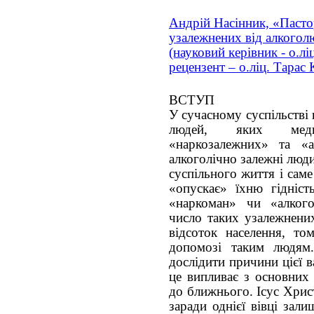
Андрій Насінник, «Пасто
узалежнених від алкогол
(науковий керівник - о.лі
рецензент – о.ліц. Тарас
ВСТУП
У сучасному суспільстві
людей, яких меди
«наркозалежних» та «а
алкоголічно залежні люди
суспільного життя і саме
«опускає» їхню гідніс
«наркоман» чи «алкого
число таких узалежнени
відсоток населення, то
допомозі таким людям
дослідити причини цієї 
це випливає з основних
до ближнього. Ісус Хрис
заради однієї вівці зали