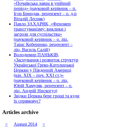
«Почаївська лавра в унійний
період» (науковий керівник – п.
Ігор Бриндак, рецензент – о. д-р
Віталій Лесняк)
Павло ЗАХАРЯК, «Феномен
трансгуманізму: виклики і
загрози для суспільства»
(науковий керівник – о. ліц.
Тарас Коберинко, рецензент –
ліц. Василь Салій)
Володимир ПАНЬКІВ,
«Заснування і розвиток структур
Української Греко-Католицької
Церкви у Південній Америці
(кін. ХІХ – поч. ХХІ ст.)»
(науковий керівник – о. ліц.
Юрій Хамуляк, рецензент – о.
ліц. Андрій Нискогуз)
Звідки Церква бере гроші та куди
їх спрямовує?
Articles archive
<
August 2014
>