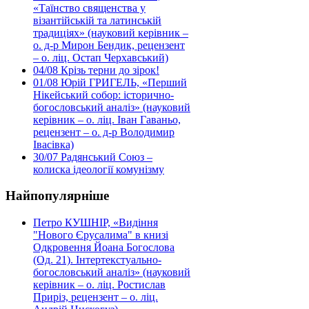
«Таїнство священства у
візантійській та латинській
традиціях» (науковий керівник –
о. д-р Мирон Бендик, рецензент
– о. ліц. Остап Черхавський)
04/08
Крізь терни до зірок!
01/08
Юрій ГРИГЕЛЬ, «Перший
Нікейський собор: історично-
богословський аналіз» (науковий
керівник – о. ліц. Іван Гаваньо,
рецензент – о. д-р Володимир
Івасівка)
30/07
Радянський Союз –
колиска ідеології комунізму
Найпопулярніше
Петро КУШНІР, «Видіння
"Нового Єрусалима" в книзі
Одкровення Йоана Богослова
(Од. 21). Інтертекстуально-
богословський аналіз» (науковий
керівник – о. ліц. Ростислав
Приріз, рецензент – о. ліц.