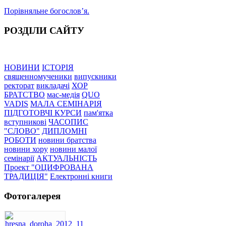
Порівняльне богословʼя.
РОЗДІЛИ САЙТУ
НОВИНИ
ІСТОРІЯ
священномученики
випускники
ректорат
викладачі
ХОР
БРАТСТВО
мас-медія
QUO
VADIS
МАЛА СЕМІНАРІЯ
ПІДГОТОВЧІ КУРСИ
пам'ятка
вступникові
ЧАСОПИС
"СЛОВО"
ДИПЛОМНІ
РОБОТИ
новини братства
новини хору
новини малої
семінарії
АКТУАЛЬНІСТЬ
Проект "ОЦИФРОВАНА
ТРАДИЦІЯ"
Електронні книги
Фотогалерея