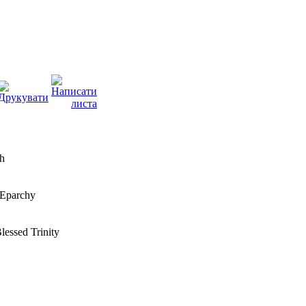
ch
 Eparchy
Blessed Trinity