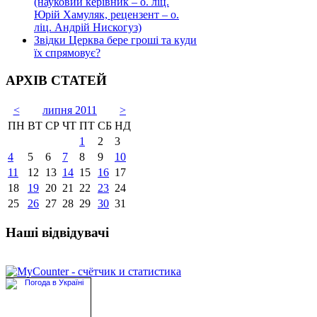
(науковий керівник – о. ліц.
Юрій Хамуляк, рецензент – о.
ліц. Андрій Нискогуз)
Звідки Церква бере гроші та куди
їх спрямовує?
АРХІВ СТАТЕЙ
<
липня 2011
>
ПН
ВТ
СР
ЧТ
ПТ
СБ
НД
1
2
3
4
5
6
7
8
9
10
11
12
13
14
15
16
17
18
19
20
21
22
23
24
25
26
27
28
29
30
31
Наші відвідувачі