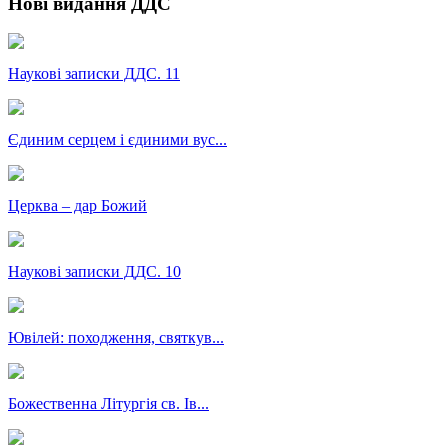
Нові видання ДДС
Наукові записки ДДС. 11
Єдиним серцем і єдиними вус...
Церква – дар Божий
Наукові записки ДДС. 10
Ювілей: походження, святкув...
Божественна Літургія св. Ів...