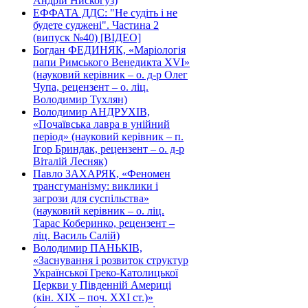
Андрій Нискогуз)
ЕФФАТА ДДС: "Не судіть і не
будете суджені". Частина 2
(випуск №40) [ВІДЕО]
Богдан ФЕДИНЯК, «Маріологія
папи Римського Венедикта XVI»
(науковий керівник – о. д-р Олег
Чупа, рецензент – о. ліц.
Володимир Тухлян)
Володимир АНДРУХІВ,
«Почаївська лавра в унійний
період» (науковий керівник – п.
Ігор Бриндак, рецензент – о. д-р
Віталій Лесняк)
Павло ЗАХАРЯК, «Феномен
трансгуманізму: виклики і
загрози для суспільства»
(науковий керівник – о. ліц.
Тарас Коберинко, рецензент –
ліц. Василь Салій)
Володимир ПАНЬКІВ,
«Заснування і розвиток структур
Української Греко-Католицької
Церкви у Південній Америці
(кін. ХІХ – поч. ХХІ ст.)»