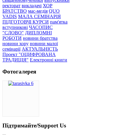
священномученики
випускники
ректорат
викладачі
ХОР
БРАТСТВО
мас-медія
QUO
VADIS
МАЛА СЕМІНАРІЯ
ПІДГОТОВЧІ КУРСИ
пам'ятка
вступникові
ЧАСОПИС
"СЛОВО"
ДИПЛОМНІ
РОБОТИ
новини братства
новини хору
новини малої
семінарії
АКТУАЛЬНІСТЬ
Проект "ОЦИФРОВАНА
ТРАДИЦІЯ"
Електронні книги
Фотогалерея
Підтримайте/Support Us