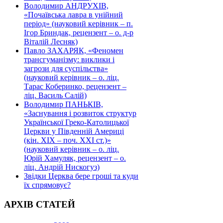
Володимир АНДРУХІВ,
«Почаївська лавра в унійний
період» (науковий керівник – п.
Ігор Бриндак, рецензент – о. д-р
Віталій Лесняк)
Павло ЗАХАРЯК, «Феномен
трансгуманізму: виклики і
загрози для суспільства»
(науковий керівник – о. ліц.
Тарас Коберинко, рецензент –
ліц. Василь Салій)
Володимир ПАНЬКІВ,
«Заснування і розвиток структур
Української Греко-Католицької
Церкви у Південній Америці
(кін. ХІХ – поч. ХХІ ст.)»
(науковий керівник – о. ліц.
Юрій Хамуляк, рецензент – о.
ліц. Андрій Нискогуз)
Звідки Церква бере гроші та куди
їх спрямовує?
АРХІВ СТАТЕЙ