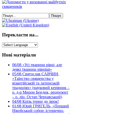
Перекласти на...
Нові матеріали
06/08
«Усі тварини рівні, але
деякі тварини рівніші»
05/08
Святослав САВЧИН,
«Таїнство священства у
візантійській та латинській
традиціях» (науковий керівник –
о. д-р Мирон Бендик, рецензент
– о. ліц. Остап Черхавський)
04/08
Крізь терни до зірок!
01/08
Юрій ГРИГЕЛЬ, «Перший
Нікейський собор: історично-