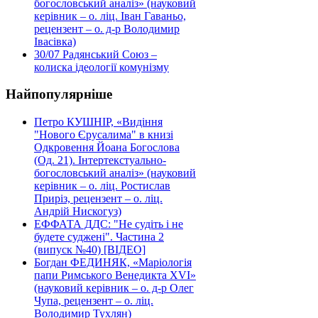
богословський аналіз» (науковий
керівник – о. ліц. Іван Гаваньо,
рецензент – о. д-р Володимир
Івасівка)
30/07
Радянський Союз –
колиска ідеології комунізму
Найпопулярніше
Петро КУШНІР, «Видіння
"Нового Єрусалима" в книзі
Одкровення Йоана Богослова
(Од. 21). Інтертекстуально-
богословський аналіз» (науковий
керівник – о. ліц. Ростислав
Приріз, рецензент – о. ліц.
Андрій Нискогуз)
ЕФФАТА ДДС: "Не судіть і не
будете суджені". Частина 2
(випуск №40) [ВІДЕО]
Богдан ФЕДИНЯК, «Маріологія
папи Римського Венедикта XVI»
(науковий керівник – о. д-р Олег
Чупа, рецензент – о. ліц.
Володимир Тухлян)