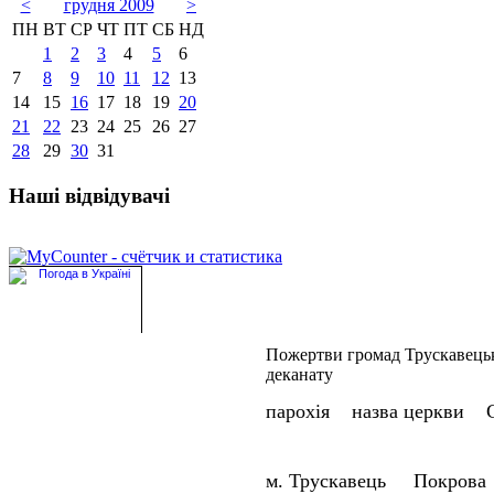
<
грудня 2009
>
ПН
ВТ
СР
ЧТ
ПТ
СБ
НД
1
2
3
4
5
6
7
8
9
10
11
12
13
14
15
16
17
18
19
20
21
22
23
24
25
26
27
28
29
30
31
Наші відвідувачі
Пожертви громад Трускавець
деканату
парохія назва церкви 
м. Трускавець Покрова 