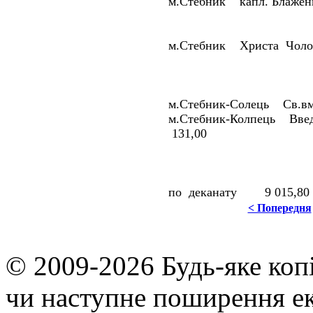
м.Стебник капл. Блаже
м.Стебник Христа Чоло
м.Стебник-Солець Св.вм
м.Стебник-Колпець Введ
131,00
по деканату 9 015,80
< Попередня
© 2009-2026 Будь-яке коп
чи наступне поширення ек