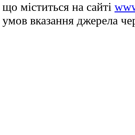
що мiститься на сайті
www
умов вказання джерела че