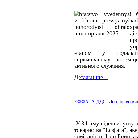
8 
за
хр
діє
пр
упр
етапом у подальшо
спрямованому на зміцн
активного служіння.
Детальніше...
ЕФФАТА ДДС: До і після (ви
У 34-ому відеовипуску з
товариства "Еффата", яке
семінарії, п. Ігор Бриндак