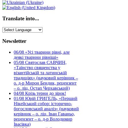
Translate into...
Newsletter
06/08
«Усі тварини рівні, але
деякі тварини рівніші»
05/08
Святослав САВЧИН,
«Таїнство священства у
візантійській та латинській
традиціях» (науковий керівник –
о. д-р Мирон Бендик, рецензент
– о. ліц. Остап Черхавський)
04/08
Крізь терни до зірок!
01/08
Юрій ГРИГЕЛЬ, «Перший
Нікейський собор: історично-
богословський аналіз» (науковий
керівник – о. ліц. Іван Гаваньо,
рецензент – о. д-р Володимир
Івасівка)