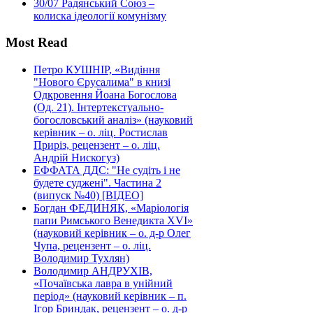
30/07
Радянський Союз –
колиска ідеології комунізму
Most Read
Петро КУШНІР, «Видіння
"Нового Єрусалима" в книзі
Одкровення Йоана Богослова
(Од. 21). Інтертекстуально-
богословський аналіз» (науковий
керівник – о. ліц. Ростислав
Приріз, рецензент – о. ліц.
Андрій Нискогуз)
ЕФФАТА ДДС: "Не судіть і не
будете суджені". Частина 2
(випуск №40) [ВІДЕО]
Богдан ФЕДИНЯК, «Маріологія
папи Римського Венедикта XVI»
(науковий керівник – о. д-р Олег
Чупа, рецензент – о. ліц.
Володимир Тухлян)
Володимир АНДРУХІВ,
«Почаївська лавра в унійний
період» (науковий керівник – п.
Ігор Бриндак, рецензент – о. д-р