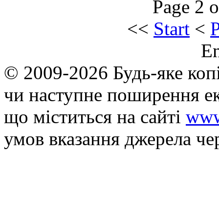
Page 2 o
<<
Start
<
P
E
© 2009-2026 Будь-яке коп
чи наступне поширення ек
що мiститься на сайті
www
умов вказання джерела че