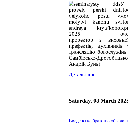
У 
По
мо
По
Кр
оч
проректор з виховно
префектів, духівникі
трансляцію богослужінь 
Самбірсько-Дрогобицьк
Андрій Бунь).
Детальніше...
Saturday, 08 March 202
Введенське братство обрало 