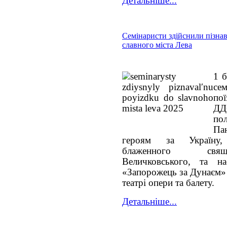
Детальніше...
Семінаристи здійснили пізнав
славного міста Лева
1 б
се
по
ДД
по
Па
героям за Україну, 
блаженного свящ
Величковського, та на
«Запорожець за Дунаєм»
театрі опери та балету.
Детальніше...