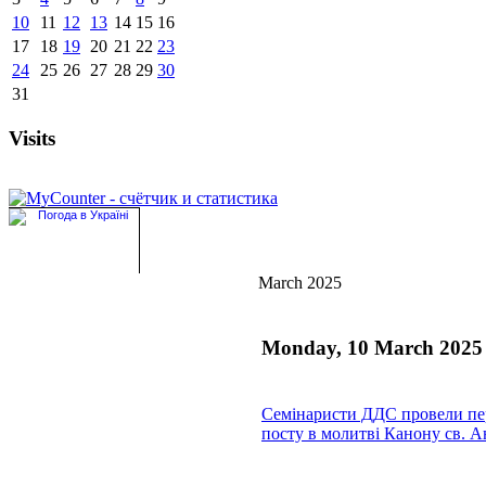
10
11
12
13
14
15
16
17
18
19
20
21
22
23
24
25
26
27
28
29
30
31
Visits
March 2025
Monday, 10 March 2025
Семінаристи ДДС провели пе
посту в молитві Канону св. 