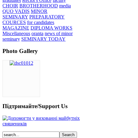
graduates
Rector's Office
faculty
CHOIR
BROTHERHOOD
media
QUO VADIS
MINOR
SEMINARY
PREPARATORY
COURCES
for candidates
MAGAZINE
DIPLOMA WORKS
Miscellaneous
oranta
news of minor
seminary
SEMINARY TODAY
Photo Gallery
Підтримайте/Support Us