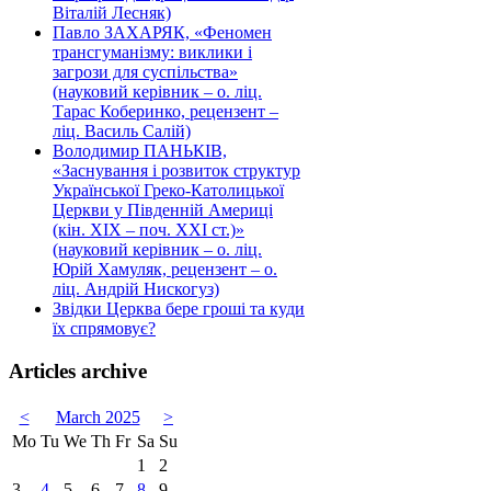
Віталій Лесняк)
Павло ЗАХАРЯК, «Феномен
трансгуманізму: виклики і
загрози для суспільства»
(науковий керівник – о. ліц.
Тарас Коберинко, рецензент –
ліц. Василь Салій)
Володимир ПАНЬКІВ,
«Заснування і розвиток структур
Української Греко-Католицької
Церкви у Південній Америці
(кін. ХІХ – поч. ХХІ ст.)»
(науковий керівник – о. ліц.
Юрій Хамуляк, рецензент – о.
ліц. Андрій Нискогуз)
Звідки Церква бере гроші та куди
їх спрямовує?
Articles archive
<
March 2025
>
Mo
Tu
We
Th
Fr
Sa
Su
1
2
3
4
5
6
7
8
9