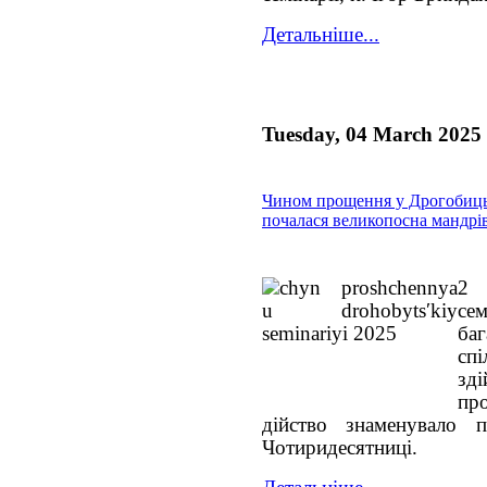
Детальніше...
Tuesday, 04 March 2025
Чином прощення у Дрогобицьк
почалася великопосна мандрі
2 
се
ба
сп
зд
пр
дійство знаменувало п
Чотиридесятниці.