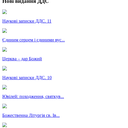
Нові видання ДДС
Наукові записки ДДС. 11
Єдиним серцем і єдиними вус...
Церква – дар Божий
Наукові записки ДДС. 10
Ювілей: походження, святкув...
Божественна Літургія св. Ів...