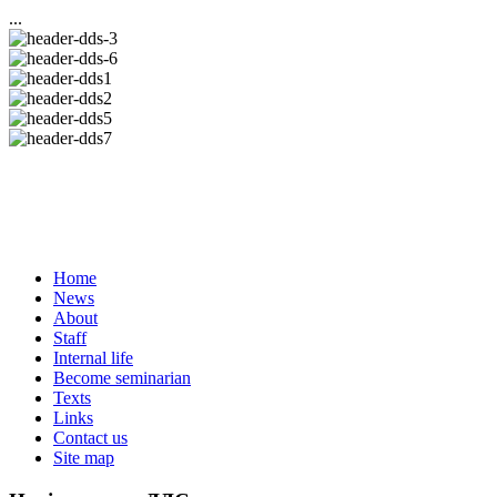
...
Home
News
About
Staff
Internal life
Become seminarian
Texts
Links
Contact us
Site map