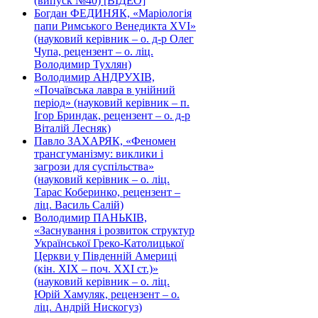
(випуск №40) [ВІДЕО]
Богдан ФЕДИНЯК, «Маріологія
папи Римського Венедикта XVI»
(науковий керівник – о. д-р Олег
Чупа, рецензент – о. ліц.
Володимир Тухлян)
Володимир АНДРУХІВ,
«Почаївська лавра в унійний
період» (науковий керівник – п.
Ігор Бриндак, рецензент – о. д-р
Віталій Лесняк)
Павло ЗАХАРЯК, «Феномен
трансгуманізму: виклики і
загрози для суспільства»
(науковий керівник – о. ліц.
Тарас Коберинко, рецензент –
ліц. Василь Салій)
Володимир ПАНЬКІВ,
«Заснування і розвиток структур
Української Греко-Католицької
Церкви у Південній Америці
(кін. ХІХ – поч. ХХІ ст.)»
(науковий керівник – о. ліц.
Юрій Хамуляк, рецензент – о.
ліц. Андрій Нискогуз)