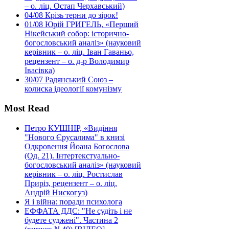
– о. ліц. Остап Черхавський)
04/08
Крізь терни до зірок!
01/08
Юрій ГРИГЕЛЬ, «Перший
Нікейський собор: історично-
богословський аналіз» (науковий
керівник – о. ліц. Іван Гаваньо,
рецензент – о. д-р Володимир
Івасівка)
30/07
Радянський Союз –
колиска ідеології комунізму
Most Read
Петро КУШНІР, «Видіння
"Нового Єрусалима" в книзі
Одкровення Йоана Богослова
(Од. 21). Інтертекстуально-
богословський аналіз» (науковий
керівник – о. ліц. Ростислав
Приріз, рецензент – о. ліц.
Андрій Нискогуз)
Я і війна: поради психолога
ЕФФАТА ДДС: "Не судіть і не
будете суджені". Частина 2