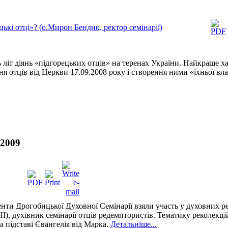
ькі отці»? (о.Мирон Бендик, ректор семінарії)
 літ діянь «підгорецьких отців» на теренах України. Найкраще 
ення отців від Церкви 17.09.2008 року і створення ними «їхньої вл
 2009
нти Дрогобицької Духовної Семінарії взяли участь у духовних ре
, духівник семінарії отців редемптористів. Тематику реколекцій 
а підставі Євангелія від Марка.
Детальніше...