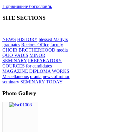
Порівняльне богословʼя.
SITE SECTIONS
NEWS
HISTORY
blessed Martyrs
graduates
Rector's Office
faculty
CHOIR
BROTHERHOOD
media
QUO VADIS
MINOR
SEMINARY
PREPARATORY
COURCES
for candidates
MAGAZINE
DIPLOMA WORKS
Miscellaneous
oranta
news of minor
seminary
SEMINARY TODAY
Photo Gallery