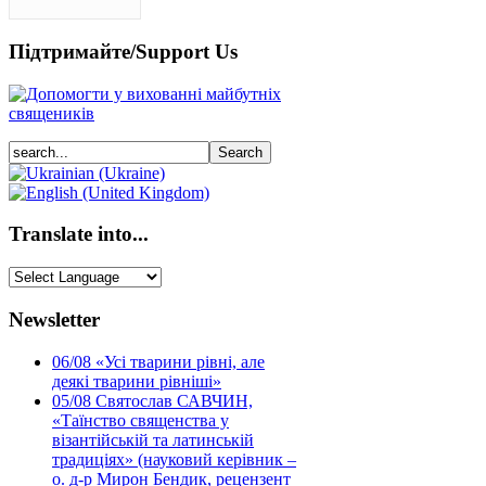
Підтримайте/Support Us
Translate into...
Newsletter
06/08
«Усі тварини рівні, але
деякі тварини рівніші»
05/08
Святослав САВЧИН,
«Таїнство священства у
візантійській та латинській
традиціях» (науковий керівник –
о. д-р Мирон Бендик, рецензент