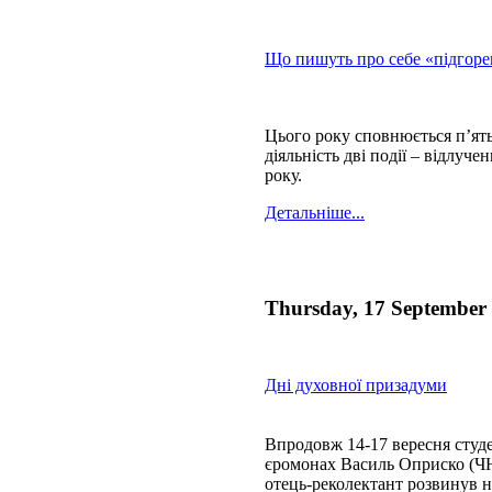
Що пишуть про себе «підгорец
Цього року сповнюється п’ять
діяльність дві події – відлуч
року.
Детальніше...
Thursday, 17 September
Дні духовної призадуми
Впродовж 14-17 вересня студе
єромонах Василь Оприско (ЧНІ)
отець-реколектант розвинув н