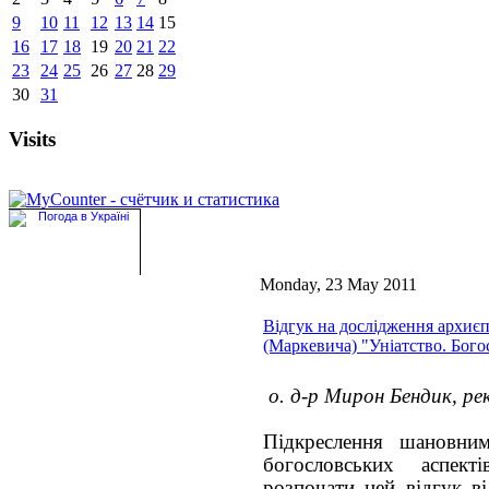
9
10
11
12
13
14
15
16
17
18
19
20
21
22
23
24
25
26
27
28
29
30
31
Visits
Monday, 23 May 2011
Відгук на дослідження архиє
(Маркевича) "Уніатство. Бого
о. д-р Мирон Бендик, ре
Підкреслення шановни
богословських аспект
розпочати цей відгук ві