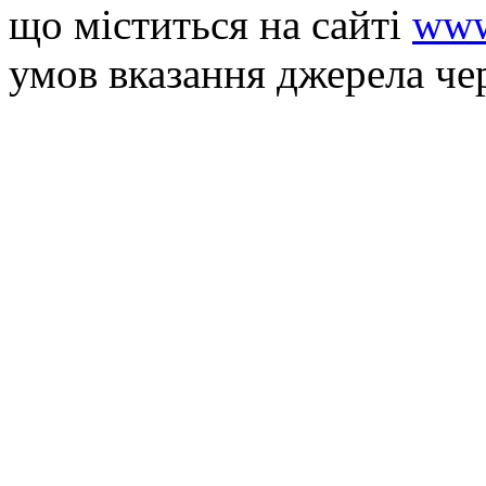
що мiститься на сайті
www
умов вказання джерела че