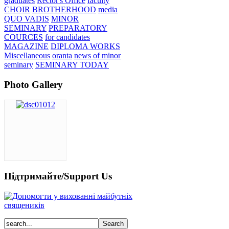
graduates
Rector's Office
faculty
CHOIR
BROTHERHOOD
media
QUO VADIS
MINOR
SEMINARY
PREPARATORY
COURCES
for candidates
MAGAZINE
DIPLOMA WORKS
Miscellaneous
oranta
news of minor
seminary
SEMINARY TODAY
Photo Gallery
Підтримайте/Support Us