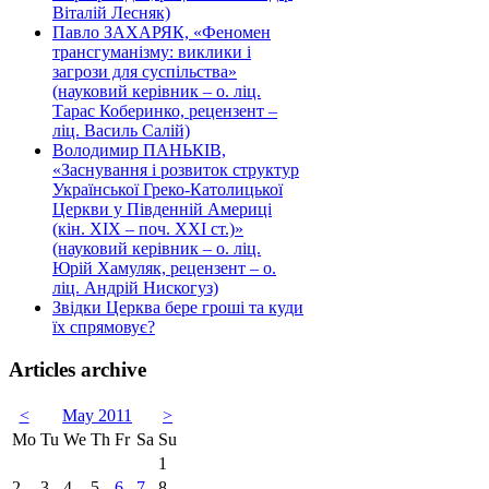
Віталій Лесняк)
Павло ЗАХАРЯК, «Феномен
трансгуманізму: виклики і
загрози для суспільства»
(науковий керівник – о. ліц.
Тарас Коберинко, рецензент –
ліц. Василь Салій)
Володимир ПАНЬКІВ,
«Заснування і розвиток структур
Української Греко-Католицької
Церкви у Південній Америці
(кін. ХІХ – поч. ХХІ ст.)»
(науковий керівник – о. ліц.
Юрій Хамуляк, рецензент – о.
ліц. Андрій Нискогуз)
Звідки Церква бере гроші та куди
їх спрямовує?
Articles archive
<
May 2011
>
Mo
Tu
We
Th
Fr
Sa
Su
1
2
3
4
5
6
7
8