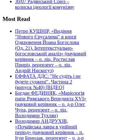
30/07
Радянський Союз –
колиска ідеології комунізму
Most Read
Петро КУШНІР, «Видіння
"Нового Єрусалима" в книзі
Одкровення Йоана Богослова
(Од. 21). Інтертекстуально-
богословський аналіз» (науковий
керівник – о. ліц. Ростислав
Приріз, рецензент – о. ліц.
Андрій Нискогуз)
ЕФФАТА ДДС: "Не судіть і не
будете суджені". Частина 2
(випуск №40) [ВІДЕО]
Богдан ФЕДИНЯК, «Маріологія
папи Римського Венедикта XVI»
(науковий керівник – о. д-р Олег
Чупа, рецензент – о. ліц.
Володимир Тухлян)
Володимир АНДРУХІВ,
«Почаївська лавра в унійний
період» (науковий керівник – п.
Ігор Бриндак, рецензент – о. д-р