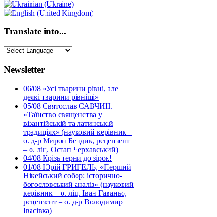
Translate into...
Newsletter
06/08
«Усі тварини рівні, але
деякі тварини рівніші»
05/08
Святослав САВЧИН,
«Таїнство священства у
візантійській та латинській
традиціях» (науковий керівник –
о. д-р Мирон Бендик, рецензент
– о. ліц. Остап Черхавський)
04/08
Крізь терни до зірок!
01/08
Юрій ГРИГЕЛЬ, «Перший
Нікейський собор: історично-
богословський аналіз» (науковий
керівник – о. ліц. Іван Гаваньо,
рецензент – о. д-р Володимир
Івасівка)