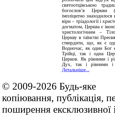
святоотцівською трад
богослов’я Церкви (е
імпліцитно знаходилося 
віри – тріадології і хрис
догматом, Церква є іконо
христологічним – Тіл
Церкву в таїнстві Пресвя
ствердити, що, як є од
Водночас, як один Бог 
Трійці, так і одна Це
Церков. Як рівними і р
Дух, так і рівними і
Детальніше...
© 2009-2026 Будь-яке
копiювання, публiкацiя, п
поширення ексклюзивної 