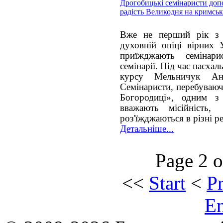
Дрогобицькі семінаристи доп
радість Великодня на кримськ
Вже не перший рік з
духовній опіці вірних
приїжджають семінари
семінарії. Під чаc пасхал
курсу Мельничук Ан
Семінаристи, перебуваюч
Богородиці», одним з 
вважають місійність
роз'їжджаються в різні р
Детальніше...
Page 2 o
<<
Start
<
P
E