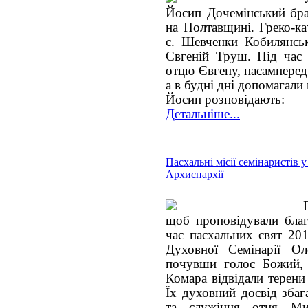
Йосип Дочемінський брал
на Полтавщині. Греко-ка
с. Шевченки Кобилянськ
Євгеній Труш. Під час 
отцю Євгену, насамперед
а в будні дні допомагали 
Йосип розповідають:
Детальніше...
Пасхальні місії семінаристів у
Архиєпархії
щоб проповідували благу
час пасхальних свят 201
Духовної Семінарії О
почувши голос Божий, 
Комара відвідали терени
Їх духовний досвід збаг
та служіння отця Ми