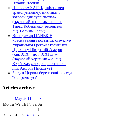
Віталій Лесняк)
Павло ЗАХАРЯК, «Феномен
трансгуманізму: виклики і
загрози для суспільства»
(науковий керівник – о. ліц.
Тарас Коберинко, рецензент –
ліц. Василь Салій)
Володимир ПАНЬКІВ,
«Заснування і розвиток структур
Української Греко-Католицької
Церкви у Південній Америці
(кін. ХІХ – поч. ХХІ ст.)»
(науковий керівник – о. ліц.
Юрій Хамуляк, рецензент – о.
ліц. Андрій Нискогуз)
Звідки Церква бере гроші та куди
їх спрямовує?
Articles archive
<
May 2011
>
Mo
Tu
We
Th
Fr
Sa
Su
1
2
3
4
5
6
7
8