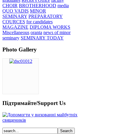
graduates
Rector's Office
faculty
CHOIR
BROTHERHOOD
media
QUO VADIS
MINOR
SEMINARY
PREPARATORY
COURCES
for candidates
MAGAZINE
DIPLOMA WORKS
Miscellaneous
oranta
news of minor
seminary
SEMINARY TODAY
Photo Gallery
Підтримайте/Support Us