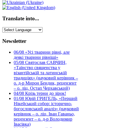
Translate into...
Newsletter
06/08
«Усі тварини рівні, але
деякі тварини рівніші»
05/08
Святослав САВЧИН,
«Таїнство священства у
візантійській та латинській
традиціях» (науковий керівник –
о. д-р Мирон Бендик, рецензент
– о. ліц. Остап Черхавський)
04/08
Крізь терни до зірок!
01/08
Юрій ГРИГЕЛЬ, «Перший
Нікейський собор: історично-
богословський аналіз» (науковий
керівник – о. ліц. Іван Гаваньо,
рецензент – о. д-р Володимир
Івасівка)