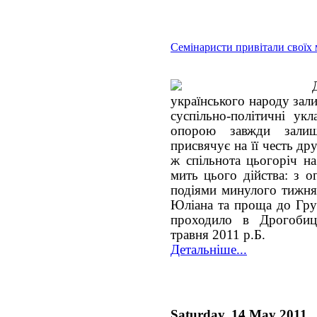
Семінаристи привітали своїх 
українського народу зал
суспільно-політичні ук
опорою завжди залиш
присвячує на її честь др
ж спільнота цьогоріч н
мить цього дійства: з о
подіями минулого тижня 
Юліана та проща до Гру
проходило в Дрогобиц
травня 2011 р.Б.
Детальніше...
Saturday, 14 May 2011