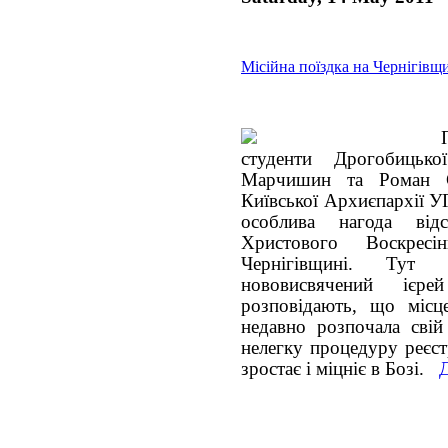
Місійна поїздка на Чернігівщ
студенти Дрогобицько
Марчишин та Роман С
Київської Архиєпархії У
особлива нагода відс
Христового Воскрес
Чернігівщині. Тут 
нововисвячений ієр
розповідають, що місце
недавно розпочала сві
нелегку процедуру реєст
зростає і міцніє в Бозі.
Д