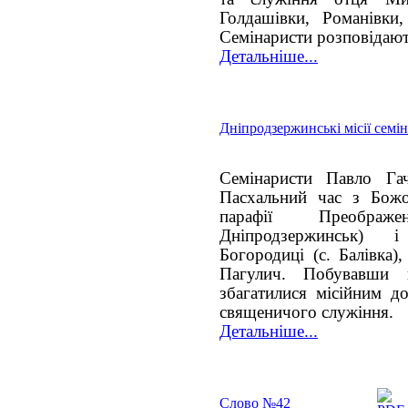
Голдашівки, Романівки,
Семінаристи розповідают
Детальніше...
Дніпродзержинські місії семі
Семінаристи Павло Га
Пасхальний час з Божо
парафії Преображ
Дніпродзержинськ) 
Богородиці (с. Балівка)
Пагулич. Побувавши 
збагатилися місійним д
священичого служіння.
Детальніше...
Слово №42