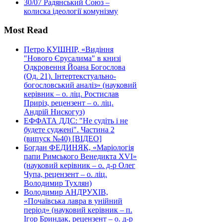
30/07
Радянський Союз –
колиска ідеології комунізму
Most Read
Петро КУШНІР, «Видіння
"Нового Єрусалима" в книзі
Одкровення Йоана Богослова
(Од. 21). Інтертекстуально-
богословський аналіз» (науковий
керівник – о. ліц. Ростислав
Приріз, рецензент – о. ліц.
Андрій Нискогуз)
ЕФФАТА ДДС: "Не судіть і не
будете суджені". Частина 2
(випуск №40) [ВІДЕО]
Богдан ФЕДИНЯК, «Маріологія
папи Римського Венедикта XVI»
(науковий керівник – о. д-р Олег
Чупа, рецензент – о. ліц.
Володимир Тухлян)
Володимир АНДРУХІВ,
«Почаївська лавра в унійний
період» (науковий керівник – п.
Ігор Бриндак, рецензент – о. д-р