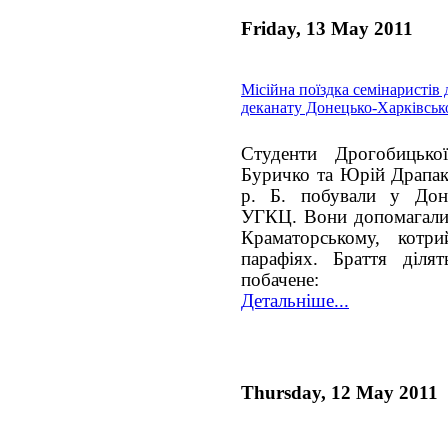
Friday, 13 May 2011
Місійна поїздка семінаристів
деканату Донецько-Харківськ
Студенти Дрогобицько
Буричко та Юрій Драпак 
р. Б. побували у Доне
УГКЦ. Вони допомагали о
Краматорському, котр
парафіях. Браття діля
побачене:
Детальніше...
Thursday, 12 May 2011