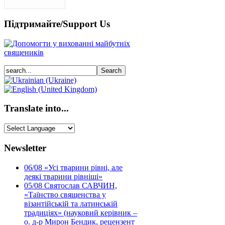
Підтримайте/Support Us
Translate into...
Newsletter
06/08
«Усі тварини рівні, але
деякі тварини рівніші»
05/08
Святослав САВЧИН,
«Таїнство священства у
візантійській та латинській
традиціях» (науковий керівник –
о. д-р Мирон Бендик, рецензент