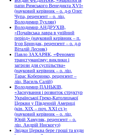
Богдан ФЕДИНЯК, «Маріологія
папи Римського Венедикта XVI»
(науковий керівник – о. д-р Олег
Чупа, рецензент – о. ліц.
Володимир Тухлян)
Володимир АНДРУХІВ,
«Почаївська лавра в унійний
період» (науковий керівник – п.
Ігор Бриндак, рецензент – о. д-р
Віталій Лесняк)
Павло ЗАХАРЯК, «Феномен
трансгуманізму: виклики і
загрози для суспільства»
(науковий керівник – о. ліц.
Тарас Коберинко, рецензент –
ліц. Василь Салій)
Володимир ПАНЬКІВ,
«Заснування і розвиток структур
Української Греко-Католицької
Церкви у Південній Америці
(кін. ХІХ – поч. ХХІ ст.)»
(науковий керівник – о. ліц.
Юрій Хамуляк, рецензент – о.
ліц. Андрій Нискогуз)
Звідки Церква бере гроші та куди