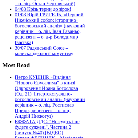
– о. ліц. Остап Черхавський)
04/08
Крізь терни до зірок!
01/08
Юрій ГРИГЕЛЬ, «Перший
Нікейський собор: історично-
богословський аналіз» (науковий
керівник – о. ліц. Іван Гаваньо,
рецензент – о. д-р Володимир
Івасівка)
30/07
Радянський Союз –
колиска ідеології комунізму
Most Read
Петро КУШНІР, «Видіння
"Нового Єрусалима" в книзі
Одкровення Йоана Богослова
(Од. 21). Інтертекстуально-
богословський аналіз» (науковий
керівник – о. ліц. Ростислав
Приріз, рецензент – о. ліц.
Андрій Нискогуз)
ЕФФАТА ДДС: "Не судіть і не
будете суджені". Частина 2
(випуск №40) [ВІДЕО]