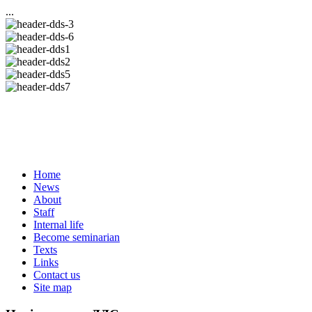
...
Home
News
About
Staff
Internal life
Become seminarian
Texts
Links
Contact us
Site map