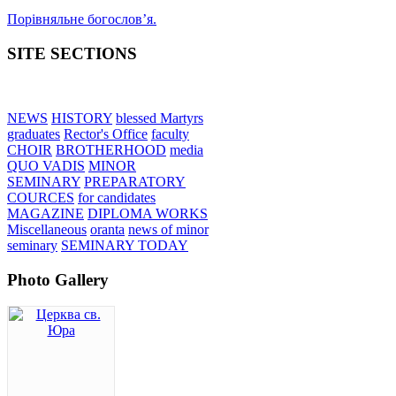
Порівняльне богословʼя.
SITE SECTIONS
NEWS
HISTORY
blessed Martyrs
graduates
Rector's Office
faculty
CHOIR
BROTHERHOOD
media
QUO VADIS
MINOR
SEMINARY
PREPARATORY
COURCES
for candidates
MAGAZINE
DIPLOMA WORKS
Miscellaneous
oranta
news of minor
seminary
SEMINARY TODAY
Photo Gallery