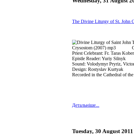
Wednesday, 31 August 2
The Divine Liturgy of St. John
T
C
Priest Celebrant: Fr. Taras Kobe
Epistle Reader: Yuriy Silnyk
Sound: Volodymyr Pryriz, Victo
Design: Rostyslav Kurtyak
Recorded in the Cathedral of th
Детальніше...
Tuesday, 30 August 2011