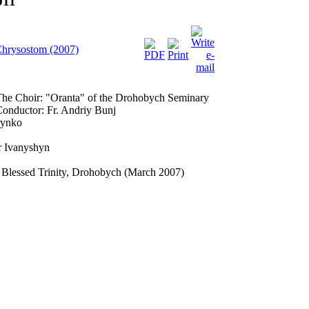
011
 Chrysostom (2007)
he Choir: "Oranta" of the Drohobych Seminary
onductor: Fr. Andriy Bunj
rynko
r Ivanyshyn
e Blessed Trinity, Drohobych (March 2007)