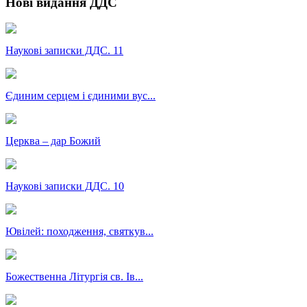
Нові видання ДДС
Наукові записки ДДС. 11
Єдиним серцем і єдиними вус...
Церква – дар Божий
Наукові записки ДДС. 10
Ювілей: походження, святкув...
Божественна Літургія св. Ів...