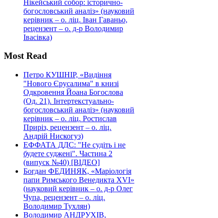
Нікейський собор: історично-
богословський аналіз» (науковий
керівник – о. ліц. Іван Гаваньо,
рецензент – о. д-р Володимир
Івасівка)
Most Read
Петро КУШНІР, «Видіння
"Нового Єрусалима" в книзі
Одкровення Йоана Богослова
(Од. 21). Інтертекстуально-
богословський аналіз» (науковий
керівник – о. ліц. Ростислав
Приріз, рецензент – о. ліц.
Андрій Нискогуз)
ЕФФАТА ДДС: "Не судіть і не
будете суджені". Частина 2
(випуск №40) [ВІДЕО]
Богдан ФЕДИНЯК, «Маріологія
папи Римського Венедикта XVI»
(науковий керівник – о. д-р Олег
Чупа, рецензент – о. ліц.
Володимир Тухлян)
Володимир АНДРУХІВ,