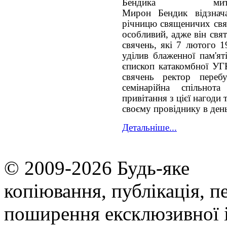
ми
Мирон Бендик відзнач
річницю священичих свяч
особливий, адже він свя
свячень, які 7 лютого 1
уділив блаженної пам'ят
єпископ катакомбної УГ
свячень ректор переб
семінарійна спільнот
привітання з цієї нагоди
своєму провіднику в ден
Детальніше...
© 2009-2026 Будь-яке
копiювання, публiкацiя, п
поширення ексклюзивної 