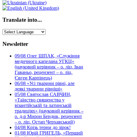
Translate into...
Newsletter
09/08
Олег ШПАК, «Служіння
медичного капелана УГКЦ»
(науковий керівник – о. ліц. Іван
Гаваньо, рецензент – о. ліц.
Євген Карпінець)
06/08
«Усі тварини рівні, але
деякі тварини рівніші»
05/08
Святослав САВЧИН,
«Таїнство священства у
візантійській та латинській
традиціях» (науковий керівник –
о. д-р Мирон Бендик, рецензент
– о. ліц. Остап Черхавський)
04/08
Крізь терни до зірок!
01/08
Юрій ГРИГЕЛЬ, «Перший