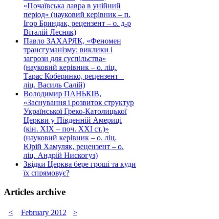
«Почаївська лавра в унійний
період» (науковий керівник – п.
Ігор Бриндак, рецензент – о. д-р
Віталій Лесняк)
Павло ЗАХАРЯК, «Феномен
трансгуманізму: виклики і
загрози для суспільства»
(науковий керівник – о. ліц.
Тарас Коберинко, рецензент –
ліц. Василь Салій)
Володимир ПАНЬКІВ,
«Заснування і розвиток структур
Української Греко-Католицької
Церкви у Південній Америці
(кін. ХІХ – поч. ХХІ ст.)»
(науковий керівник – о. ліц.
Юрій Хамуляк, рецензент – о.
ліц. Андрій Нискогуз)
Звідки Церква бере гроші та куди
їх спрямовує?
Articles archive
<
February 2012
>