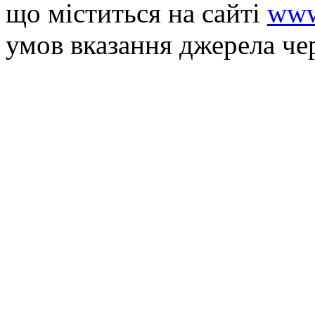
що мiститься на сайті
www
умов вказання джерела че