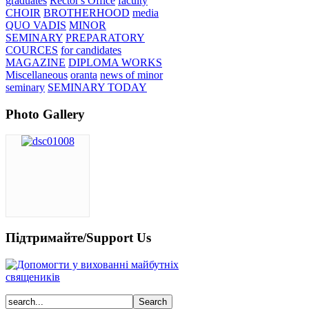
graduates
Rector's Office
faculty
CHOIR
BROTHERHOOD
media
QUO VADIS
MINOR
SEMINARY
PREPARATORY
COURCES
for candidates
MAGAZINE
DIPLOMA WORKS
Miscellaneous
oranta
news of minor
seminary
SEMINARY TODAY
Photo Gallery
Підтримайте/Support Us