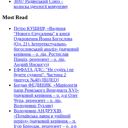
30/07
Радянський Союз –
колиска ідеології комунізму
Most Read
Петро КУШНІР, «Видіння
"Нового Єрусалима" в книзі
Одкровення Йоана Богослова
(Од. 21). Інтертекстуально-
богословський аналіз» (науковий
керівник – о. ліц. Ростислав
Приріз, рецензент – о. ліц.
Андрій Нискогуз)
ЕФФАТА ДДС: "Не судіть і не
будете суджені". Частина 2
(випуск №40) [ВІДЕО]
Богдан ФЕДИНЯК, «Маріологія
папи Римського Венедикта XVI»
(науковий керівник – о. д-р Олег
Чупа, рецензент – о. ліц.
Володимир Тухлян)
Володимир АНДРУХІВ,
«Почаївська лавра в унійний
період» (науковий керівник – п.
Ігор Бриндак, рецензент – о. д-р