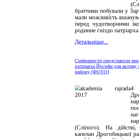
(С
братчики побували у Зарв
мали можливість вшанува
перед чудотворними іко
родинне гніздо патріарх
Детальніше...
Семінаристи представили мис
патріарха Йосифа для активу
району [ФОТО]
4
Др
на
по
на
на
(Сліпого). На дійстві,
капелан Дрогобицької ра