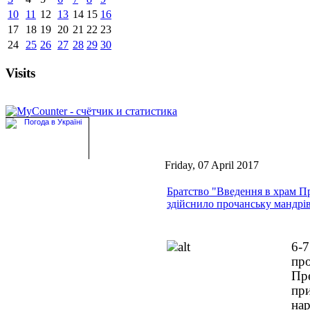
10
11
12
13
14
15
16
17
18
19
20
21
22
23
24
25
26
27
28
29
30
Visits
Friday, 07 April 2017
Братство "Введення в храм П
здійснило прочанську мандр
6-
про
Пр
пр
на