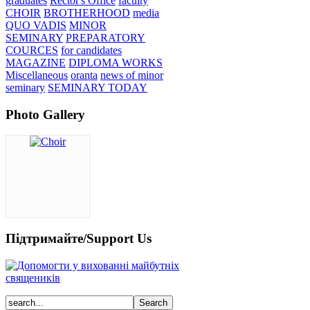
graduates
Rector's Office
faculty
CHOIR
BROTHERHOOD
media
QUO VADIS
MINOR
SEMINARY
PREPARATORY
COURCES
for candidates
MAGAZINE
DIPLOMA WORKS
Miscellaneous
oranta
news of minor
seminary
SEMINARY TODAY
Photo Gallery
Підтримайте/Support Us