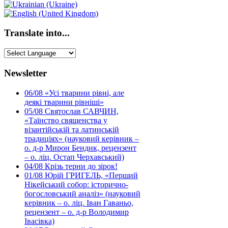
Translate into...
Newsletter
06/08
«Усі тварини рівні, але
деякі тварини рівніші»
05/08
Святослав САВЧИН,
«Таїнство священства у
візантійській та латинській
традиціях» (науковий керівник –
о. д-р Мирон Бендик, рецензент
– о. ліц. Остап Черхавський)
04/08
Крізь терни до зірок!
01/08
Юрій ГРИГЕЛЬ, «Перший
Нікейський собор: історично-
богословський аналіз» (науковий
керівник – о. ліц. Іван Гаваньо,
рецензент – о. д-р Володимир
Івасівка)