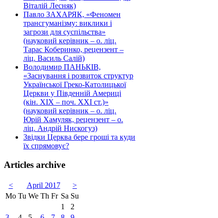
Віталій Лесняк)
Павло ЗАХАРЯК, «Феномен
трансгуманізму: виклики і
загрози для суспільства»
(науковий керівник – о. ліц.
Тарас Коберинко, рецензент –
ліц. Василь Салій)
Володимир ПАНЬКІВ,
«Заснування і розвиток структур
Української Греко-Католицької
Церкви у Південній Америці
(кін. ХІХ – поч. ХХІ ст.)»
(науковий керівник – о. ліц.
Юрій Хамуляк, рецензент – о.
ліц. Андрій Нискогуз)
Звідки Церква бере гроші та куди
їх спрямовує?
Articles archive
<
April 2017
>
Mo
Tu
We
Th
Fr
Sa
Su
1
2
3
4
5
6
7
8
9