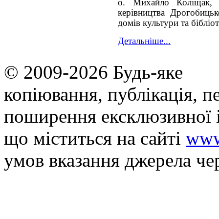
о. Михайло Коліщак, 
керівництва Дрогобицьк
домів культури та бібліот
Детальніше...
© 2009-2026 Будь-яке
копiювання, публiкацiя, п
поширення ексклюзивної 
що мiститься на сайті
www
умов вказання джерела че