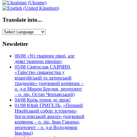
Translate into...
Newsletter
06/08
«Усі тварини рівні, але
деякі тварини рівніші»
05/08
Святослав САВЧИН,
«Таїнство священства у
візантійській та латинській
традиціях» (науковий керівник –
о. д-р Мирон Бендик, рецензент
– о. ліц. Остап Черхавський)
04/08
Крізь терни до зірок!
01/08
Юрій ГРИГЕЛЬ, «Перший
Нікейський собор: історично-
богословський аналіз» (науковий
керівник – о. ліц. Іван Гаваньо,
рецензент – о. д-р Володимир
Івасівка)