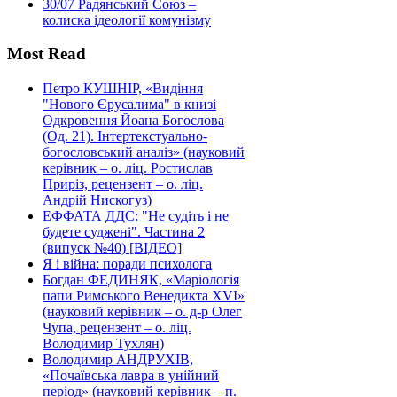
30/07
Радянський Союз –
колиска ідеології комунізму
Most Read
Петро КУШНІР, «Видіння
"Нового Єрусалима" в книзі
Одкровення Йоана Богослова
(Од. 21). Інтертекстуально-
богословський аналіз» (науковий
керівник – о. ліц. Ростислав
Приріз, рецензент – о. ліц.
Андрій Нискогуз)
ЕФФАТА ДДС: "Не судіть і не
будете суджені". Частина 2
(випуск №40) [ВІДЕО]
Я і війна: поради психолога
Богдан ФЕДИНЯК, «Маріологія
папи Римського Венедикта XVI»
(науковий керівник – о. д-р Олег
Чупа, рецензент – о. ліц.
Володимир Тухлян)
Володимир АНДРУХІВ,
«Почаївська лавра в унійний
період» (науковий керівник – п.