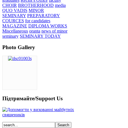
graduates
Rector's Office
faculty
CHOIR
BROTHERHOOD
media
QUO VADIS
MINOR
SEMINARY
PREPARATORY
COURCES
for candidates
MAGAZINE
DIPLOMA WORKS
Miscellaneous
oranta
news of minor
seminary
SEMINARY TODAY
Photo Gallery
Підтримайте/Support Us