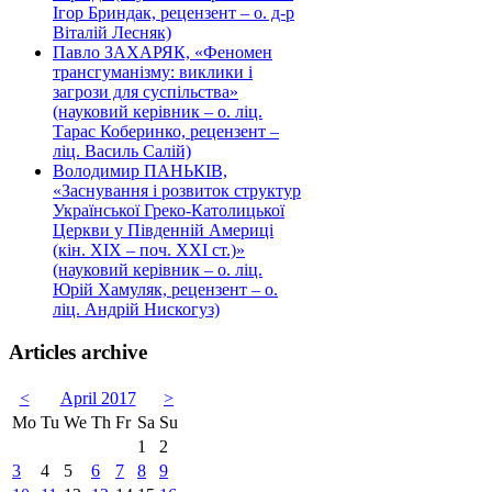
Ігор Бриндак, рецензент – о. д-р
Віталій Лесняк)
Павло ЗАХАРЯК, «Феномен
трансгуманізму: виклики і
загрози для суспільства»
(науковий керівник – о. ліц.
Тарас Коберинко, рецензент –
ліц. Василь Салій)
Володимир ПАНЬКІВ,
«Заснування і розвиток структур
Української Греко-Католицької
Церкви у Південній Америці
(кін. ХІХ – поч. ХХІ ст.)»
(науковий керівник – о. ліц.
Юрій Хамуляк, рецензент – о.
ліц. Андрій Нискогуз)
Articles archive
<
April 2017
>
Mo
Tu
We
Th
Fr
Sa
Su
1
2
3
4
5
6
7
8
9