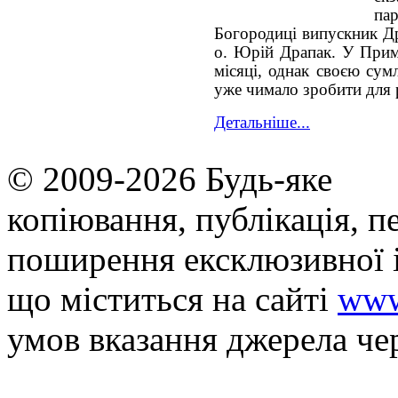
па
Богородиці випускник Др
о. Юрій Драпак. У Прим
місяці, однак своєю сум
уже чимало зробити для 
Детальніше...
© 2009-2026 Будь-яке
копiювання, публiкацiя, п
поширення ексклюзивної 
що мiститься на сайті
www
умов вказання джерела че