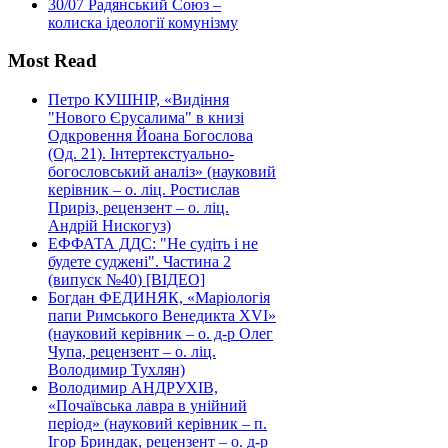
30/07
Радянський Союз –
колиска ідеології комунізму
Most Read
Петро КУШНІР, «Видіння
"Нового Єрусалима" в книзі
Одкровення Йоана Богослова
(Од. 21). Інтертекстуально-
богословський аналіз» (науковий
керівник – о. ліц. Ростислав
Приріз, рецензент – о. ліц.
Андрій Нискогуз)
ЕФФАТА ДДС: "Не судіть і не
будете суджені". Частина 2
(випуск №40) [ВІДЕО]
Богдан ФЕДИНЯК, «Маріологія
папи Римського Венедикта XVI»
(науковий керівник – о. д-р Олег
Чупа, рецензент – о. ліц.
Володимир Тухлян)
Володимир АНДРУХІВ,
«Почаївська лавра в унійний
період» (науковий керівник – п.
Ігор Бриндак, рецензент – о. д-р