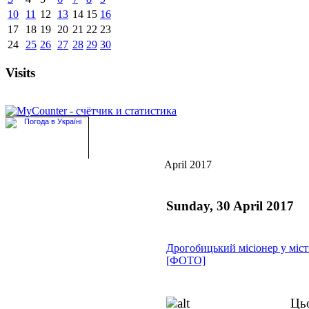
10
11
12
13
14
15
16
17
18
19
20
21
22
23
24
25
26
27
28
29
30
Visits
April 2017
Sunday, 30 April 2017
Дрогобицький місіонер у міст
[ФОТО]
Ць