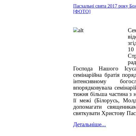
Пасхальні свята 2017 року Бож
[ФОТО]
Се
ві
згі
10
Стр
ра
Господа Нашого Ісу
семінарійна братія поря
інтенсивному бого
впорядковувала семінарі
тижня більша частина з н
її межі (Білорусь, Мол
допомагати священика
святкувати Христову Пас
Детальніше...