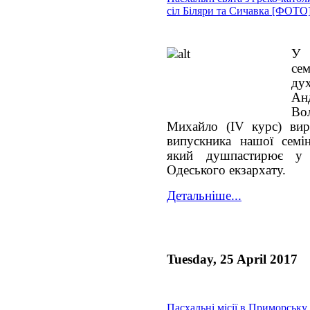
сіл Біляри та Сичавка [ФОТО
У 
се
ду
Ан
Во
Михайло (IV курс) вир
випускника нашої семін
який душпастирює у 
Одеського екзархату.
Детальніше...
Tuesday, 25 April 2017
Пасхальні місії в Приморськ