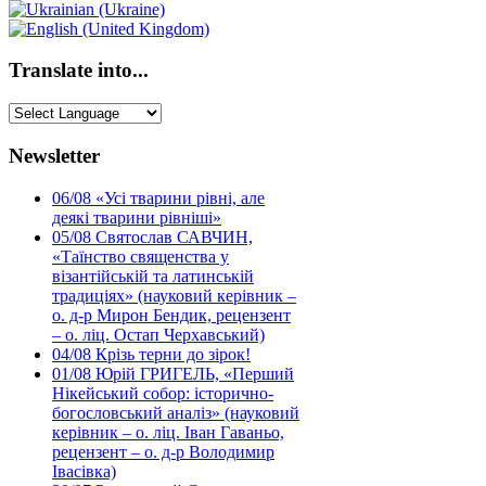
Translate into...
Newsletter
06/08
«Усі тварини рівні, але
деякі тварини рівніші»
05/08
Святослав САВЧИН,
«Таїнство священства у
візантійській та латинській
традиціях» (науковий керівник –
о. д-р Мирон Бендик, рецензент
– о. ліц. Остап Черхавський)
04/08
Крізь терни до зірок!
01/08
Юрій ГРИГЕЛЬ, «Перший
Нікейський собор: історично-
богословський аналіз» (науковий
керівник – о. ліц. Іван Гаваньо,
рецензент – о. д-р Володимир
Івасівка)