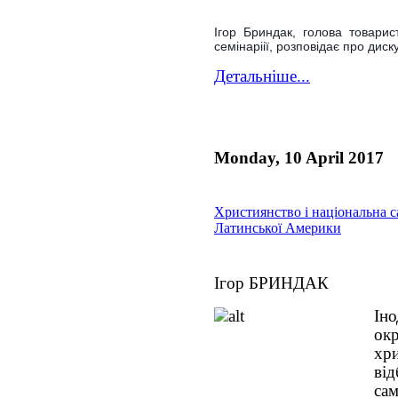
Ігор Бриндак, голова товарис
семінаріії, розповідає про диск
Детальніше...
Monday, 10 April 2017
Християнство і національна с
Латинської Америки
Ігор БРИНДАК
Ін
ок
хр
ві
са