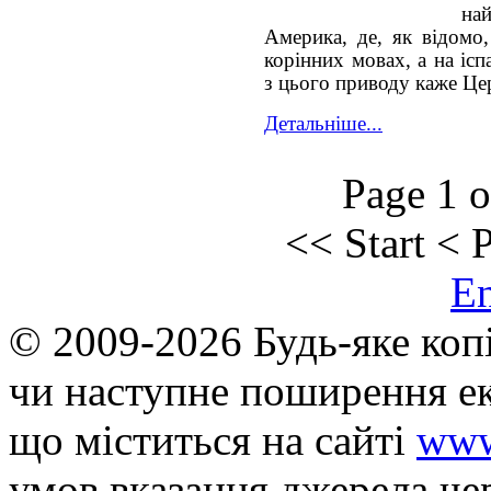
най
Америка, де, як відомо
корінних мовах, а на іс
з цього приводу каже Це
Детальніше...
Page 1 o
<<
Start
<
P
E
© 2009-2026 Будь-яке коп
чи наступне поширення ек
що мiститься на сайті
www
умов вказання джерела че