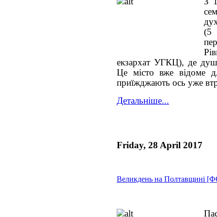
З 1
се
дух
(5
пе
Рі
екзархат УГКЦ), де душ
Це місто вже відоме д
приїжджають ось уже втр
Детальніше...
Friday, 28 April 2017
Великдень на Полтавщині [
Па