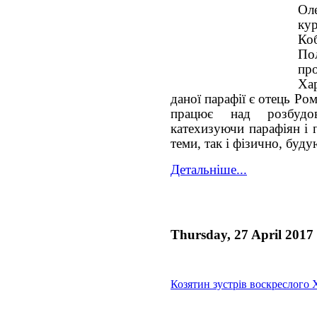
Оле
ку
К
По
пр
Хар
даної парафії є отець Р
працює над розбудо
катехизуючи парафіян і 
теми, так і фізично, буд
Детальніше...
Thursday, 27 April 2017
Козятин зустрів воскреслого