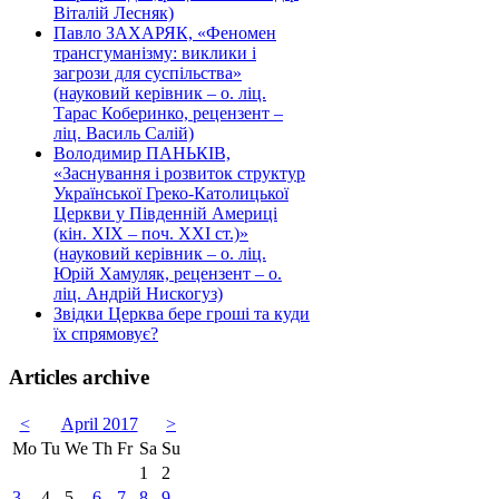
Віталій Лесняк)
Павло ЗАХАРЯК, «Феномен
трансгуманізму: виклики і
загрози для суспільства»
(науковий керівник – о. ліц.
Тарас Коберинко, рецензент –
ліц. Василь Салій)
Володимир ПАНЬКІВ,
«Заснування і розвиток структур
Української Греко-Католицької
Церкви у Південній Америці
(кін. ХІХ – поч. ХХІ ст.)»
(науковий керівник – о. ліц.
Юрій Хамуляк, рецензент – о.
ліц. Андрій Нискогуз)
Звідки Церква бере гроші та куди
їх спрямовує?
Articles archive
<
April 2017
>
Mo
Tu
We
Th
Fr
Sa
Su
1
2
3
4
5
6
7
8
9