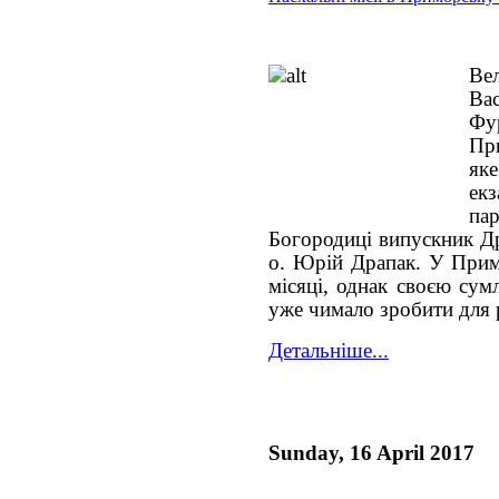
Ве
Ва
Фу
Пр
як
ек
па
Богородиці випускник Др
о. Юрій Драпак. У Прим
місяці, однак своєю сум
уже чимало зробити для 
Детальніше...
Sunday, 16 April 2017