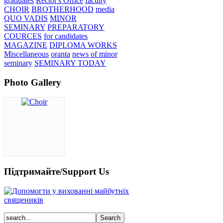
graduates
Rector's Office
faculty
CHOIR
BROTHERHOOD
media
QUO VADIS
MINOR
SEMINARY
PREPARATORY
COURCES
for candidates
MAGAZINE
DIPLOMA WORKS
Miscellaneous
oranta
news of minor
seminary
SEMINARY TODAY
Photo Gallery
Підтримайте/Support Us