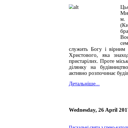
Ць
Мик
м.
(Ки
бр
Во
сем
служить Богу і вірним 
Христового, яка знахо
пристарілих. Проте місь
ділянку на будівницт
активно розпочинає буді
Детальніше...
Wednesday, 26 April 201
Пасхальні свята з греко-като