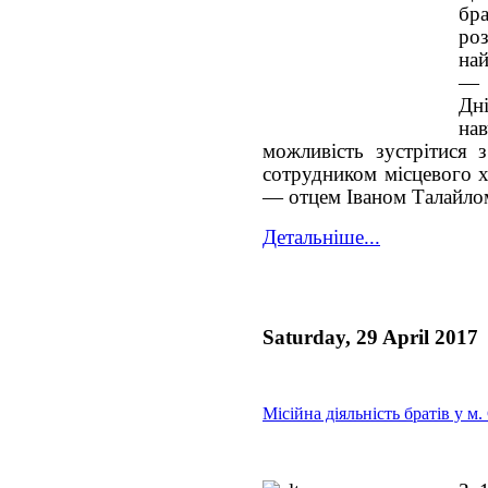
б
ро
на
— 
Дн
на
можливість зустрітися 
сотрудником місцевого 
— отцем Іваном Талайло
Детальніше...
Saturday, 29 April 2017
Місійна діяльність братів у 