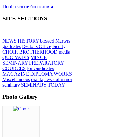
Порівняльне богословʼя.
SITE SECTIONS
NEWS
HISTORY
blessed Martyrs
graduates
Rector's Office
faculty
CHOIR
BROTHERHOOD
media
QUO VADIS
MINOR
SEMINARY
PREPARATORY
COURCES
for candidates
MAGAZINE
DIPLOMA WORKS
Miscellaneous
oranta
news of minor
seminary
SEMINARY TODAY
Photo Gallery