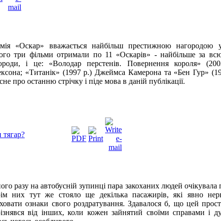
мія «Оскар» вважається найбільш престижною нагородою у г
ого три фільми отримали по 11 «Оскарів» - найбільше за всю 
ороди, і це: «Володар перстенів. Повернення короля» (200
ксона; «Титанік» (1997 р.) Джеймса Камерона та «Бен Гур» (19
сне про останню стрічку і піде мова в даній публікації.
и тягар?
ого разу на автобусній зупинці пара закоханих людей очікувала 
ім них тут же стояло ще декілька пасажирів, які явно нер
ховати ознаки свого роздратування. Здавалося б, що цей прос
різнявся від інших, коли кожен зайнятий своїми справами і д