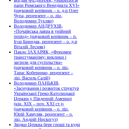
Богдан ФЕДИНЯК, «Маріологія
папи Римського Венедикта XVI»
(науковий керівник – о. д-р Олег
Чупа, рецензент – о. ліц.
Володимир Тухлян)
Володимир АНДРУХІВ,
«Почаївська лавра в унійний
період» (науковий керівник – п.
Ігор Бриндак, рецензент – о. д-р
Віталій Лесняк)
Павло ЗАХАРЯК, «Феномен
трансгуманізму: виклики і
загрози для суспільства»
(науковий керівник – о. ліц.
Тарас Коберинко, рецензент –
ліц. Василь Салій)
Володимир ПАНЬКІВ,
«Заснування і розвиток структур
Української Греко-Католицької
Церкви у Південній Америці
(кін. ХІХ – поч. ХХІ ст.)»
(науковий керівник – о. ліц.
Юрій Хамуляк, рецензент – о.
ліц. Андрій Нискогуз)
Звідки Церква бере гроші та куди