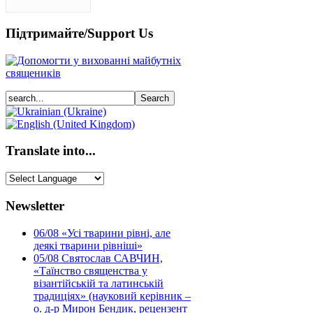
Підтримайте/Support Us
Translate into...
Newsletter
06/08
«Усі тварини рівні, але
деякі тварини рівніші»
05/08
Святослав САВЧИН,
«Таїнство священства у
візантійській та латинській
традиціях» (науковий керівник –
о. д-р Мирон Бендик, рецензент