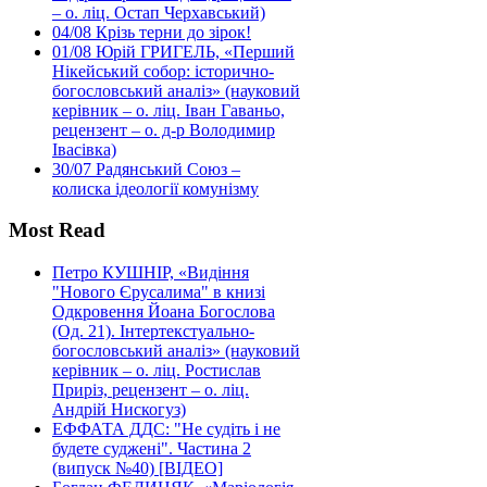
– о. ліц. Остап Черхавський)
04/08
Крізь терни до зірок!
01/08
Юрій ГРИГЕЛЬ, «Перший
Нікейський собор: історично-
богословський аналіз» (науковий
керівник – о. ліц. Іван Гаваньо,
рецензент – о. д-р Володимир
Івасівка)
30/07
Радянський Союз –
колиска ідеології комунізму
Most Read
Петро КУШНІР, «Видіння
"Нового Єрусалима" в книзі
Одкровення Йоана Богослова
(Од. 21). Інтертекстуально-
богословський аналіз» (науковий
керівник – о. ліц. Ростислав
Приріз, рецензент – о. ліц.
Андрій Нискогуз)
ЕФФАТА ДДС: "Не судіть і не
будете суджені". Частина 2
(випуск №40) [ВІДЕО]