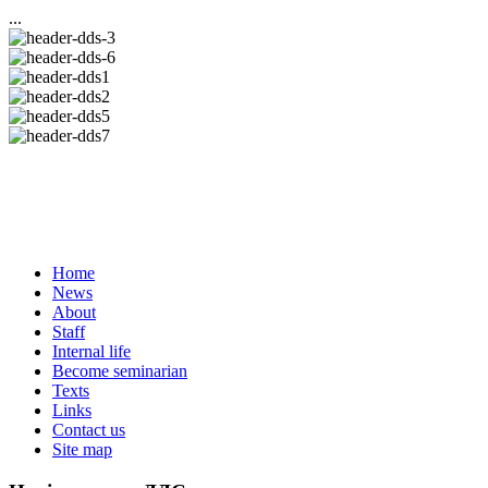
...
Home
News
About
Staff
Internal life
Become seminarian
Texts
Links
Contact us
Site map