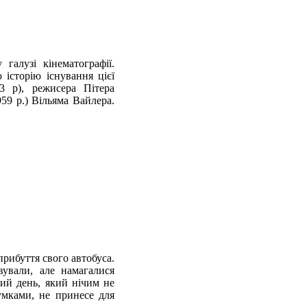
алузі кінематографії.
історію існування цієї
3 р), режисера Пітера
59 р.) Вільяма Вайлера.
прибуття свого автобуса.
вували, але намагалися
тий день, який нічим не
умками, не принесе для