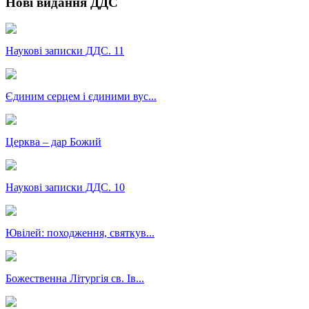
Нові видання ДДС
Наукові записки ДДС. 11
Єдиним серцем і єдиними вус...
Церква – дар Божий
Наукові записки ДДС. 10
Ювілей: походження, святкув...
Божественна Літургія св. Ів...