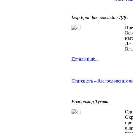
Ігор Бриндак, викладач ДДС
Пре
Всь
наг
Дже
Вла
Детальніше...
Статевість – благословення ч
Володимир Тухлян
Одн
Окр
при
від