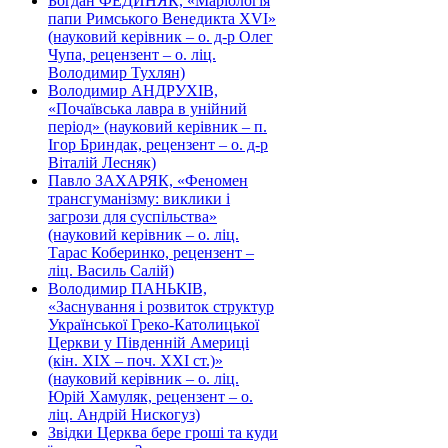
Богдан ФЕДИНЯК, «Маріологія
папи Римського Венедикта XVI»
(науковий керівник – о. д-р Олег
Чупа, рецензент – о. ліц.
Володимир Тухлян)
Володимир АНДРУХІВ,
«Почаївська лавра в унійний
період» (науковий керівник – п.
Ігор Бриндак, рецензент – о. д-р
Віталій Лесняк)
Павло ЗАХАРЯК, «Феномен
трансгуманізму: виклики і
загрози для суспільства»
(науковий керівник – о. ліц.
Тарас Коберинко, рецензент –
ліц. Василь Салій)
Володимир ПАНЬКІВ,
«Заснування і розвиток структур
Української Греко-Католицької
Церкви у Південній Америці
(кін. ХІХ – поч. ХХІ ст.)»
(науковий керівник – о. ліц.
Юрій Хамуляк, рецензент – о.
ліц. Андрій Нискогуз)
Звідки Церква бере гроші та куди