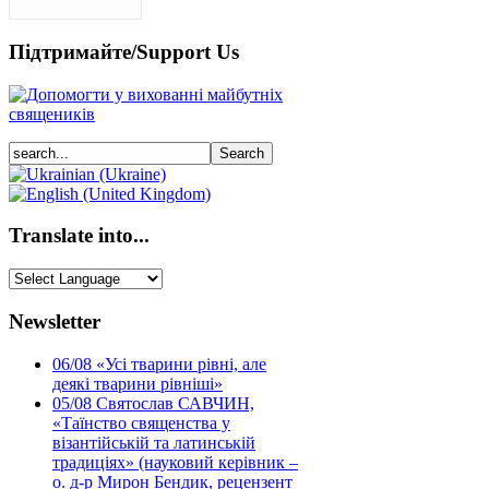
Підтримайте/Support Us
Translate into...
Newsletter
06/08
«Усі тварини рівні, але
деякі тварини рівніші»
05/08
Святослав САВЧИН,
«Таїнство священства у
візантійській та латинській
традиціях» (науковий керівник –
о. д-р Мирон Бендик, рецензент