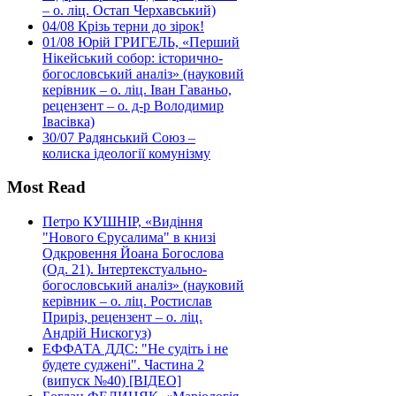
– о. ліц. Остап Черхавський)
04/08
Крізь терни до зірок!
01/08
Юрій ГРИГЕЛЬ, «Перший
Нікейський собор: історично-
богословський аналіз» (науковий
керівник – о. ліц. Іван Гаваньо,
рецензент – о. д-р Володимир
Івасівка)
30/07
Радянський Союз –
колиска ідеології комунізму
Most Read
Петро КУШНІР, «Видіння
"Нового Єрусалима" в книзі
Одкровення Йоана Богослова
(Од. 21). Інтертекстуально-
богословський аналіз» (науковий
керівник – о. ліц. Ростислав
Приріз, рецензент – о. ліц.
Андрій Нискогуз)
ЕФФАТА ДДС: "Не судіть і не
будете суджені". Частина 2
(випуск №40) [ВІДЕО]