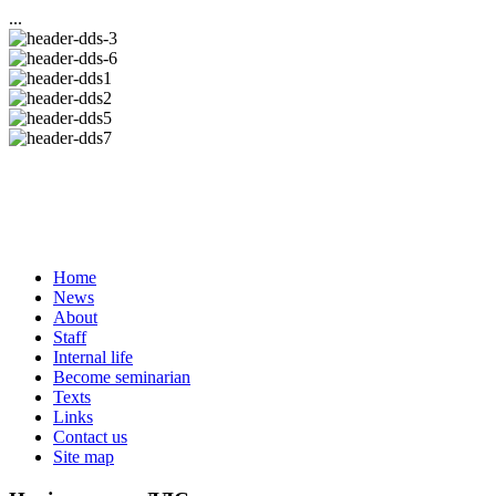
...
Home
News
About
Staff
Internal life
Become seminarian
Texts
Links
Contact us
Site map