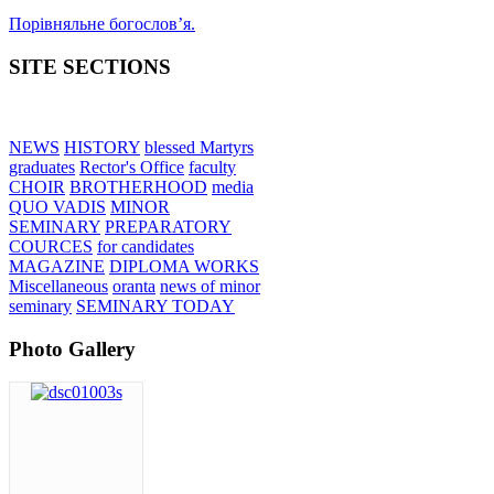
Порівняльне богословʼя.
SITE SECTIONS
NEWS
HISTORY
blessed Martyrs
graduates
Rector's Office
faculty
CHOIR
BROTHERHOOD
media
QUO VADIS
MINOR
SEMINARY
PREPARATORY
COURCES
for candidates
MAGAZINE
DIPLOMA WORKS
Miscellaneous
oranta
news of minor
seminary
SEMINARY TODAY
Photo Gallery