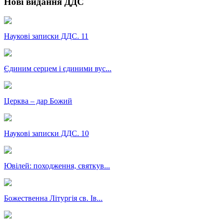
Нові видання ДДС
Наукові записки ДДС. 11
Єдиним серцем і єдиними вус...
Церква – дар Божий
Наукові записки ДДС. 10
Ювілей: походження, святкув...
Божественна Літургія св. Ів...