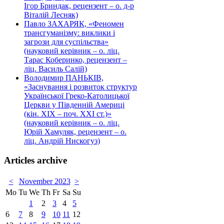
Ігор Бриндак, рецензент – о. д-р
Віталій Лесняк)
Павло ЗАХАРЯК, «Феномен
трансгуманізму: виклики і
загрози для суспільства»
(науковий керівник – о. ліц.
Тарас Коберинко, рецензент –
ліц. Василь Салій)
Володимир ПАНЬКІВ,
«Заснування і розвиток структур
Української Греко-Католицької
Церкви у Південній Америці
(кін. ХІХ – поч. ХХІ ст.)»
(науковий керівник – о. ліц.
Юрій Хамуляк, рецензент – о.
ліц. Андрій Нискогуз)
Articles archive
<
November 2023
>
Mo
Tu
We
Th
Fr
Sa
Su
1
2
3
4
5
6
7
8
9
10
11
12