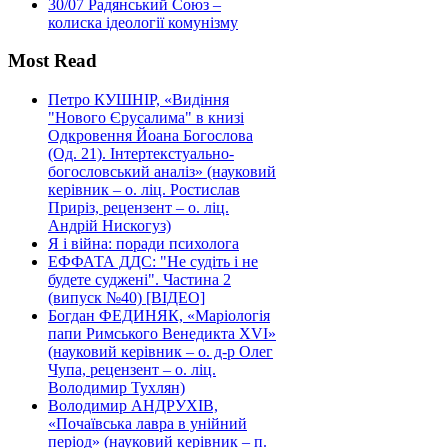
30/07
Радянський Союз –
колиска ідеології комунізму
Most Read
Петро КУШНІР, «Видіння
"Нового Єрусалима" в книзі
Одкровення Йоана Богослова
(Од. 21). Інтертекстуально-
богословський аналіз» (науковий
керівник – о. ліц. Ростислав
Приріз, рецензент – о. ліц.
Андрій Нискогуз)
Я і війна: поради психолога
ЕФФАТА ДДС: "Не судіть і не
будете суджені". Частина 2
(випуск №40) [ВІДЕО]
Богдан ФЕДИНЯК, «Маріологія
папи Римського Венедикта XVI»
(науковий керівник – о. д-р Олег
Чупа, рецензент – о. ліц.
Володимир Тухлян)
Володимир АНДРУХІВ,
«Почаївська лавра в унійний
період» (науковий керівник – п.