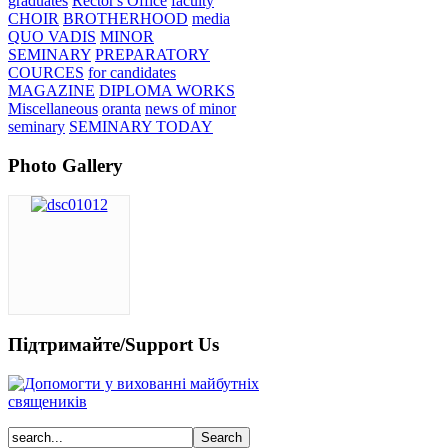
graduates
Rector's Office
faculty
CHOIR
BROTHERHOOD
media
QUO VADIS
MINOR
SEMINARY
PREPARATORY
COURCES
for candidates
MAGAZINE
DIPLOMA WORKS
Miscellaneous
oranta
news of minor
seminary
SEMINARY TODAY
Photo Gallery
Підтримайте/Support Us