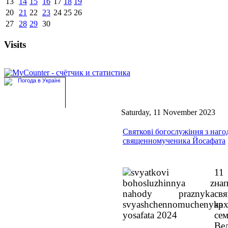
13
14
15
16
17
18
19
20
21
22
23
24
25
26
27
28
29
30
Visits
Saturday, 11 November 2023
Святкові богослужіння з наго
священномученика Йосафата
11
на
св
ар
се
Ве