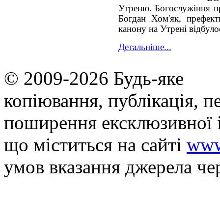
Утреню. Богослужіння пр
Богдан Хом'як, префект
канону на Утрені відбуло
Детальніше...
© 2009-2026 Будь-яке
копiювання, публiкацiя, п
поширення ексклюзивної 
що мiститься на сайті
www
умов вказання джерела че