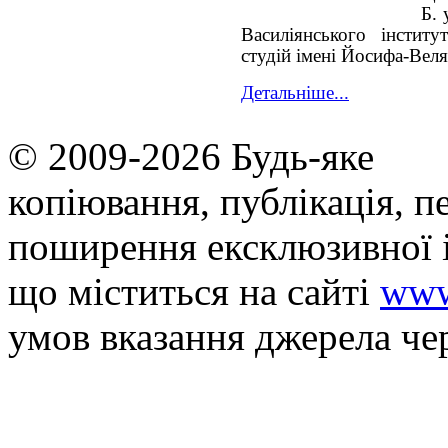
Б. 
Василіянського інститу
студій імені Йосифа-Вел
Детальніше...
© 2009-2026 Будь-яке
копiювання, публiкацiя, п
поширення ексклюзивної 
що мiститься на сайті
www
умов вказання джерела че