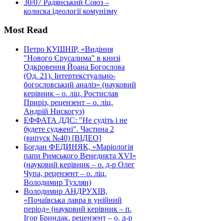
30/07
Радянський Союз –
колиска ідеології комунізму
Most Read
Петро КУШНІР, «Видіння
"Нового Єрусалима" в книзі
Одкровення Йоана Богослова
(Од. 21). Інтертекстуально-
богословський аналіз» (науковий
керівник – о. ліц. Ростислав
Приріз, рецензент – о. ліц.
Андрій Нискогуз)
ЕФФАТА ДДС: "Не судіть і не
будете суджені". Частина 2
(випуск №40) [ВІДЕО]
Богдан ФЕДИНЯК, «Маріологія
папи Римського Венедикта XVI»
(науковий керівник – о. д-р Олег
Чупа, рецензент – о. ліц.
Володимир Тухлян)
Володимир АНДРУХІВ,
«Почаївська лавра в унійний
період» (науковий керівник – п.
Ігор Бриндак, рецензент – о. д-р