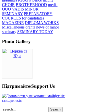
graduates
Rector's Office
faculty
CHOIR
BROTHERHOOD
media
QUO VADIS
MINOR
SEMINARY
PREPARATORY
COURCES
for candidates
MAGAZINE
DIPLOMA WORKS
Miscellaneous
oranta
news of minor
seminary
SEMINARY TODAY
Photo Gallery
Підтримайте/Support Us