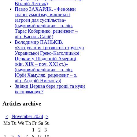
Віталій Лесняк)
Павло ЗАХАРЯК, «Феномен
трансгуманізму: виклики і
загрози для суспільства»
(науковий керівник – о. ліц.
Тарас Коберинко, рецензент –
ліц. Василь Салій)
Володимир ПАНЬКІВ,
«Заснування і розвиток структур
Української Греко-Католицької
Церкви у Південній Америці
(кін. ХІХ – поч. ХХІ ст.)»
(науковий керівник – о. ліц.
Юрій Хамуляк, рецензент – о.
ліц. Андрій Нискогуз)
Звідки Церква бере гроші та куди
їх спрямовує?
Articles archive
<
November 2024
>
Mo
Tu
We
Th
Fr
Sa
Su
1
2
3
4
5
6
7
8
9
10