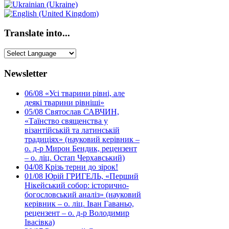
Translate into...
Newsletter
06/08
«Усі тварини рівні, але
деякі тварини рівніші»
05/08
Святослав САВЧИН,
«Таїнство священства у
візантійській та латинській
традиціях» (науковий керівник –
о. д-р Мирон Бендик, рецензент
– о. ліц. Остап Черхавський)
04/08
Крізь терни до зірок!
01/08
Юрій ГРИГЕЛЬ, «Перший
Нікейський собор: історично-
богословський аналіз» (науковий
керівник – о. ліц. Іван Гаваньо,
рецензент – о. д-р Володимир
Івасівка)