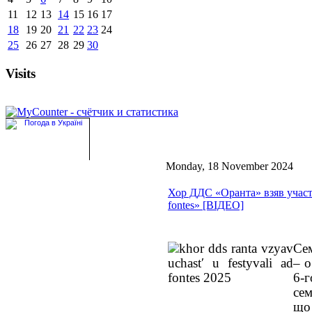
11
12
13
14
15
16
17
18
19
20
21
22
23
24
25
26
27
28
29
30
Visits
Monday, 18 November 2024
Хор ДДС «Оранта» взяв участ
fontes» [ВІДЕО]
Сем
– о
6-
сем
що 