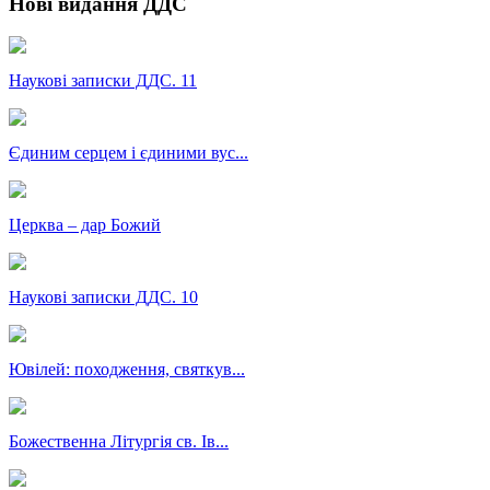
Нові видання ДДС
Наукові записки ДДС. 11
Єдиним серцем і єдиними вус...
Церква – дар Божий
Наукові записки ДДС. 10
Ювілей: походження, святкув...
Божественна Літургія св. Ів...