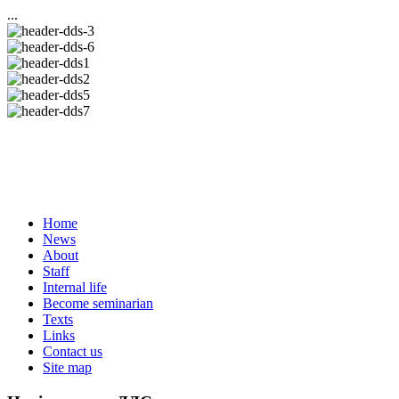
...
Home
News
About
Staff
Internal life
Become seminarian
Texts
Links
Contact us
Site map