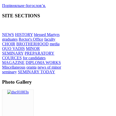
Порівняльне богословʼя.
SITE SECTIONS
NEWS
HISTORY
blessed Martyrs
graduates
Rector's Office
faculty
CHOIR
BROTHERHOOD
media
QUO VADIS
MINOR
SEMINARY
PREPARATORY
COURCES
for candidates
MAGAZINE
DIPLOMA WORKS
Miscellaneous
oranta
news of minor
seminary
SEMINARY TODAY
Photo Gallery