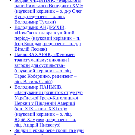
Богдан ФЕДИНЯК, «Маріологія
папи Римського Венедикта XVI»
(науковий керівник – о. д-р Олег
Чупа, рецензент – о. ліц.
Володимир Тухлян)
Володимир АНДРУХІВ,
«Почаївська лавра в унійний
період» (науковий керівник – п.
Ігор Бриндак, рецензент – о. д-р
Віталій Лесняк)
Павло ЗАХАРЯК, «Феномен
трансгуманізму: виклики і
загрози для суспільства»
(науковий керівник – о. ліц.
Тарас Коберинко, рецензент –
ліц. Василь Салій)
Володимир ПАНЬКІВ,
«Заснування і розвиток структур
Української Греко-Католицької
Церкви у Південній Америці
(кін. ХІХ – поч. ХХІ ст.)»
(науковий керівник – о. ліц.
Юрій Хамуляк, рецензент – о.
ліц. Андрій Нискогуз)
Звідки Церква бере гроші та куди