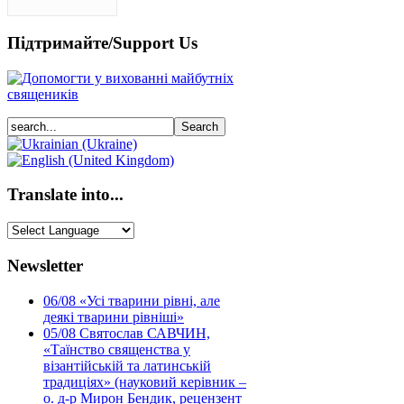
Підтримайте/Support Us
Translate into...
Newsletter
06/08
«Усі тварини рівні, але
деякі тварини рівніші»
05/08
Святослав САВЧИН,
«Таїнство священства у
візантійській та латинській
традиціях» (науковий керівник –
о. д-р Мирон Бендик, рецензент