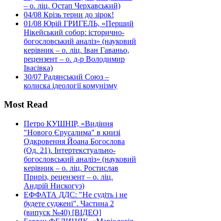
– о. ліц. Остап Черхавський)
04/08
Крізь терни до зірок!
01/08
Юрій ГРИГЕЛЬ, «Перший
Нікейський собор: історично-
богословський аналіз» (науковий
керівник – о. ліц. Іван Гаваньо,
рецензент – о. д-р Володимир
Івасівка)
30/07
Радянський Союз –
колиска ідеології комунізму
Most Read
Петро КУШНІР, «Видіння
"Нового Єрусалима" в книзі
Одкровення Йоана Богослова
(Од. 21). Інтертекстуально-
богословський аналіз» (науковий
керівник – о. ліц. Ростислав
Приріз, рецензент – о. ліц.
Андрій Нискогуз)
ЕФФАТА ДДС: "Не судіть і не
будете суджені". Частина 2
(випуск №40) [ВІДЕО]