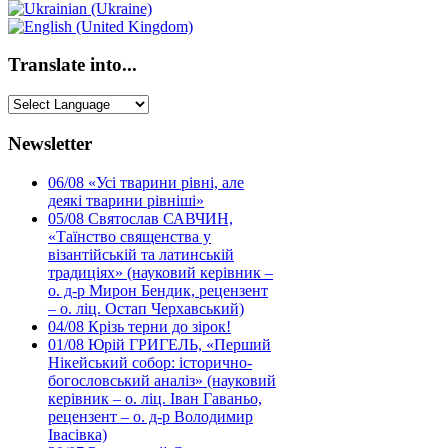
Translate into...
Newsletter
06/08
«Усі тварини рівні, але
деякі тварини рівніші»
05/08
Святослав САВЧИН,
«Таїнство священства у
візантійській та латинській
традиціях» (науковий керівник –
о. д-р Мирон Бендик, рецензент
– о. ліц. Остап Черхавський)
04/08
Крізь терни до зірок!
01/08
Юрій ГРИГЕЛЬ, «Перший
Нікейський собор: історично-
богословський аналіз» (науковий
керівник – о. ліц. Іван Гаваньо,
рецензент – о. д-р Володимир
Івасівка)