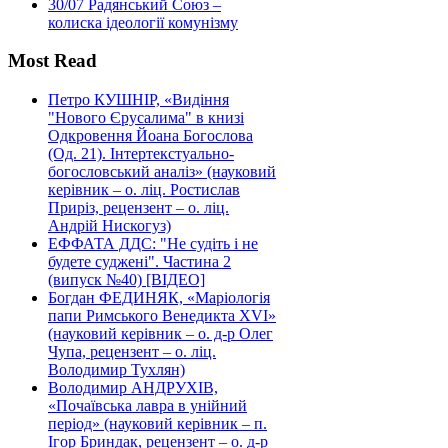
30/07
Радянський Союз –
колиска ідеології комунізму
Most Read
Петро КУШНІР, «Видіння
"Нового Єрусалима" в книзі
Одкровення Йоана Богослова
(Од. 21). Інтертекстуально-
богословський аналіз» (науковий
керівник – о. ліц. Ростислав
Приріз, рецензент – о. ліц.
Андрій Нискогуз)
ЕФФАТА ДДС: "Не судіть і не
будете суджені". Частина 2
(випуск №40) [ВІДЕО]
Богдан ФЕДИНЯК, «Маріологія
папи Римського Венедикта XVI»
(науковий керівник – о. д-р Олег
Чупа, рецензент – о. ліц.
Володимир Тухлян)
Володимир АНДРУХІВ,
«Почаївська лавра в унійний
період» (науковий керівник – п.
Ігор Бриндак, рецензент – о. д-р