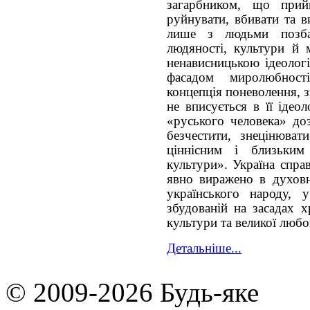
загарбником, що пр
руйнувати, вбивати та в
лише з людьми позбав
людяності, культури й 
ненависницькою ідеологі
фасадом миролюбност
концепція поневолення, з
не вписується в її ідеол
«руського человека» доз
безчестити, знецінюва
ціннісним і близьким
культури». Україна справ
явно виражено в духовно
українського народу, у
збудованій на засадах х
культури та великої любо
Детальніше...
© 2009-2026 Будь-яке