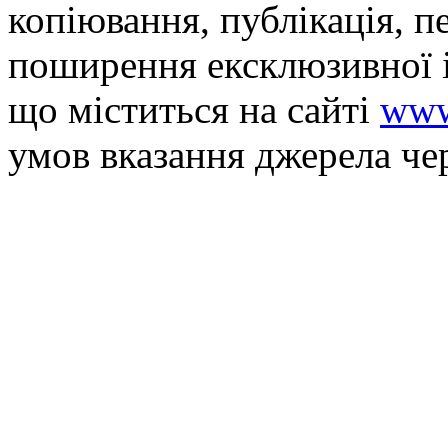
копiювання, публiкацiя, п
поширення ексклюзивної 
що мiститься на сайті
www
умов вказання джерела че