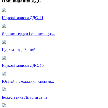
Нові видання ДДС
Наукові записки ДДС. 11
Єдиним серцем і єдиними вус...
Церква – дар Божий
Наукові записки ДДС. 10
Ювілей: походження, святкув...
Божественна Літургія св. Ів...