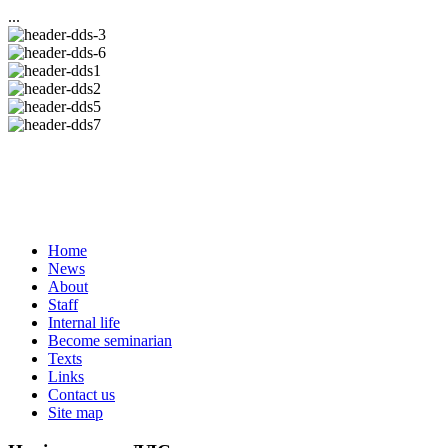
...
Home
News
About
Staff
Internal life
Become seminarian
Texts
Links
Contact us
Site map