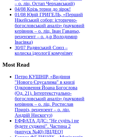
– о. ліц. Остап Черхавський)
04/08
Крізь терни до зірок!
01/08
Юрій ГРИГЕЛЬ, «Перший
Нікейський собор: історично-
богословський аналіз» (науковий
керівник – о. ліц. Іван Гаваньо,
рецензент – о. д-р Володимир
Івасівка)
30/07
Радянський Союз –
колиска ідеології комунізму
Most Read
Петро КУШНІР, «Видіння
"Нового Єрусалима" в книзі
Одкровення Йоана Богослова
(Од. 21). Інтертекстуально-
богословський аналіз» (науковий
керівник – о. ліц. Ростислав
Приріз, рецензент – о. ліц.
Андрій Нискогуз)
ЕФФАТА ДДС: "Не судіть і не
будете суджені". Частина 2
(випуск №40) [ВІДЕО]