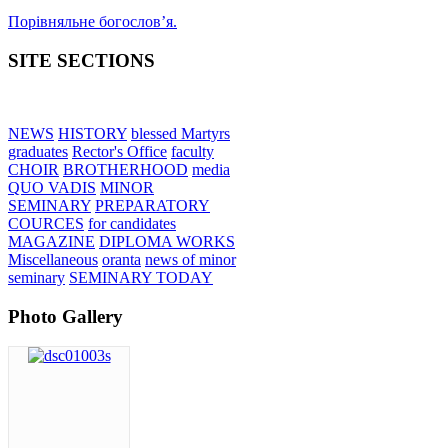
Порівняльне богословʼя.
SITE SECTIONS
NEWS
HISTORY
blessed Martyrs
graduates
Rector's Office
faculty
CHOIR
BROTHERHOOD
media
QUO VADIS
MINOR
SEMINARY
PREPARATORY
COURCES
for candidates
MAGAZINE
DIPLOMA WORKS
Miscellaneous
oranta
news of minor
seminary
SEMINARY TODAY
Photo Gallery