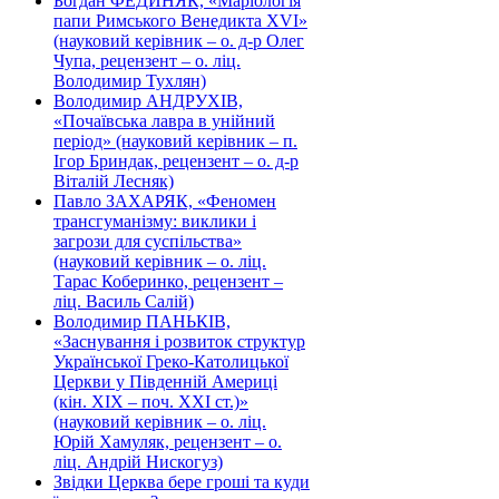
Богдан ФЕДИНЯК, «Маріологія
папи Римського Венедикта XVI»
(науковий керівник – о. д-р Олег
Чупа, рецензент – о. ліц.
Володимир Тухлян)
Володимир АНДРУХІВ,
«Почаївська лавра в унійний
період» (науковий керівник – п.
Ігор Бриндак, рецензент – о. д-р
Віталій Лесняк)
Павло ЗАХАРЯК, «Феномен
трансгуманізму: виклики і
загрози для суспільства»
(науковий керівник – о. ліц.
Тарас Коберинко, рецензент –
ліц. Василь Салій)
Володимир ПАНЬКІВ,
«Заснування і розвиток структур
Української Греко-Католицької
Церкви у Південній Америці
(кін. ХІХ – поч. ХХІ ст.)»
(науковий керівник – о. ліц.
Юрій Хамуляк, рецензент – о.
ліц. Андрій Нискогуз)
Звідки Церква бере гроші та куди