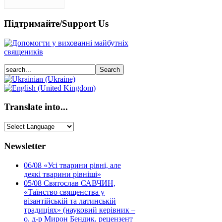
Підтримайте/Support Us
Translate into...
Newsletter
06/08
«Усі тварини рівні, але
деякі тварини рівніші»
05/08
Святослав САВЧИН,
«Таїнство священства у
візантійській та латинській
традиціях» (науковий керівник –
о. д-р Мирон Бендик, рецензент