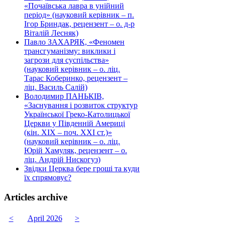
«Почаївська лавра в унійний
період» (науковий керівник – п.
Ігор Бриндак, рецензент – о. д-р
Віталій Лесняк)
Павло ЗАХАРЯК, «Феномен
трансгуманізму: виклики і
загрози для суспільства»
(науковий керівник – о. ліц.
Тарас Коберинко, рецензент –
ліц. Василь Салій)
Володимир ПАНЬКІВ,
«Заснування і розвиток структур
Української Греко-Католицької
Церкви у Південній Америці
(кін. ХІХ – поч. ХХІ ст.)»
(науковий керівник – о. ліц.
Юрій Хамуляк, рецензент – о.
ліц. Андрій Нискогуз)
Звідки Церква бере гроші та куди
їх спрямовує?
Articles archive
<
April 2026
>