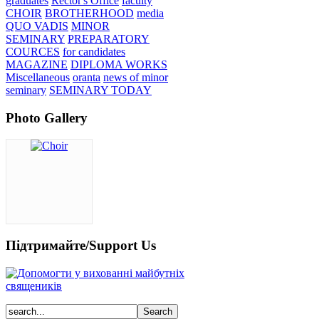
graduates
Rector's Office
faculty
CHOIR
BROTHERHOOD
media
QUO VADIS
MINOR
SEMINARY
PREPARATORY
COURCES
for candidates
MAGAZINE
DIPLOMA WORKS
Miscellaneous
oranta
news of minor
seminary
SEMINARY TODAY
Photo Gallery
Підтримайте/Support Us