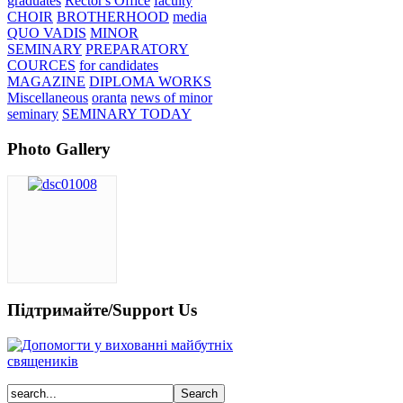
graduates
Rector's Office
faculty
CHOIR
BROTHERHOOD
media
QUO VADIS
MINOR
SEMINARY
PREPARATORY
COURCES
for candidates
MAGAZINE
DIPLOMA WORKS
Miscellaneous
oranta
news of minor
seminary
SEMINARY TODAY
Photo Gallery
Підтримайте/Support Us