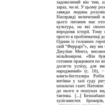
задоволений він тим, щ
зараз, чи ні. У цьому роз
завжди людина розуміє
Насправді величезний 
цього питання має оточ
культура, на які своє
впродовж історії. Тому 
просто в проблематиці до
Одним із головних геро
свій “Феррарі”», яку ми 
Джуліан Ментл, високок
мільйонером. «Він бу
готовим працювати по ві
досягти успіху, для як
народжений» (с. 10), −
книги-бестселера Роб
витівки у залі суду ре
шпальтах газет. Натовпи 
до нього в пошуках вид
тактика. [...] Безшабаш
хуліганистих брокер