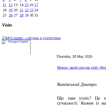
11
12
13
14
15
16
17
18
19
20
21
22
23
24
25
26
27
28
29
30
31
Visits
Thursday, 28 May 2026
Монах, який продав свій «Фе
Витівський Дмитро
Що таке успіх? Це м
сучасності. Кожен із н