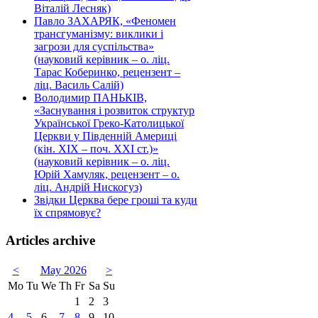
Віталій Лесняк)
Павло ЗАХАРЯК, «Феномен
трансгуманізму: виклики і
загрози для суспільства»
(науковий керівник – о. ліц.
Тарас Коберинко, рецензент –
ліц. Василь Салій)
Володимир ПАНЬКІВ,
«Заснування і розвиток структур
Української Греко-Католицької
Церкви у Південній Америці
(кін. ХІХ – поч. ХХІ ст.)»
(науковий керівник – о. ліц.
Юрій Хамуляк, рецензент – о.
ліц. Андрій Нискогуз)
Звідки Церква бере гроші та куди
їх спрямовує?
Articles archive
<
May 2026
>
Mo
Tu
We
Th
Fr
Sa
Su
1
2
3
4
5
6
7
8
9
10