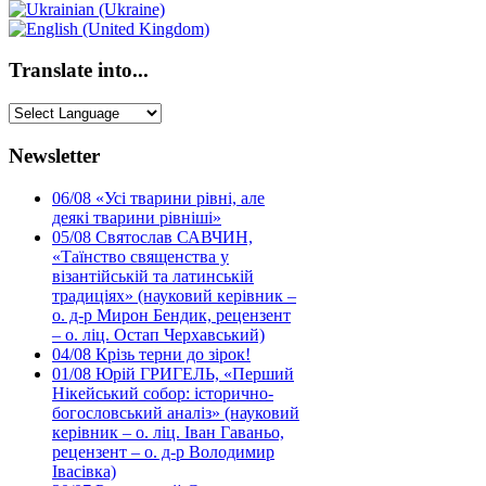
Translate into...
Newsletter
06/08
«Усі тварини рівні, але
деякі тварини рівніші»
05/08
Святослав САВЧИН,
«Таїнство священства у
візантійській та латинській
традиціях» (науковий керівник –
о. д-р Мирон Бендик, рецензент
– о. ліц. Остап Черхавський)
04/08
Крізь терни до зірок!
01/08
Юрій ГРИГЕЛЬ, «Перший
Нікейський собор: історично-
богословський аналіз» (науковий
керівник – о. ліц. Іван Гаваньо,
рецензент – о. д-р Володимир
Івасівка)