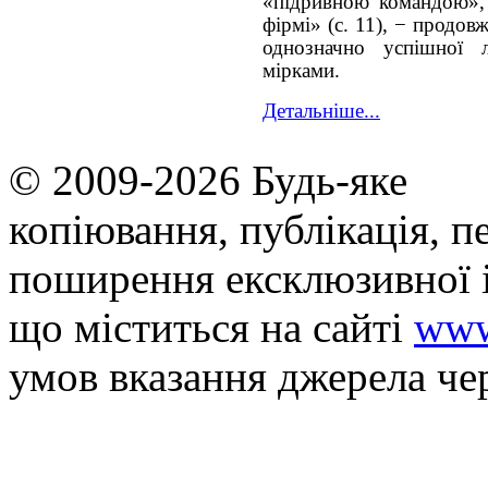
«підривною командою»,
фірмі» (с. 11), − продов
однозначно успішної 
мірками.
Детальніше...
© 2009-2026 Будь-яке
копiювання, публiкацiя, п
поширення ексклюзивної 
що мiститься на сайті
www
умов вказання джерела че