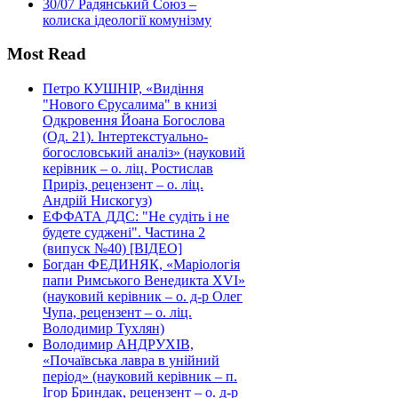
30/07
Радянський Союз –
колиска ідеології комунізму
Most Read
Петро КУШНІР, «Видіння
"Нового Єрусалима" в книзі
Одкровення Йоана Богослова
(Од. 21). Інтертекстуально-
богословський аналіз» (науковий
керівник – о. ліц. Ростислав
Приріз, рецензент – о. ліц.
Андрій Нискогуз)
ЕФФАТА ДДС: "Не судіть і не
будете суджені". Частина 2
(випуск №40) [ВІДЕО]
Богдан ФЕДИНЯК, «Маріологія
папи Римського Венедикта XVI»
(науковий керівник – о. д-р Олег
Чупа, рецензент – о. ліц.
Володимир Тухлян)
Володимир АНДРУХІВ,
«Почаївська лавра в унійний
період» (науковий керівник – п.
Ігор Бриндак, рецензент – о. д-р