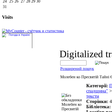
24
25
26
27
28
29
30
31
Visits
Digitalized t
Розширений пошук
Молебен ко Пресвятій Тайні 
Категорії:
П
спадщина"
тексти
Сторінки:
4
Бібліотека:
Location n