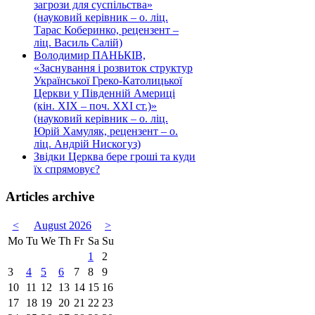
загрози для суспільства»
(науковий керівник – о. ліц.
Тарас Коберинко, рецензент –
ліц. Василь Салій)
Володимир ПАНЬКІВ,
«Заснування і розвиток структур
Української Греко-Католицької
Церкви у Південній Америці
(кін. ХІХ – поч. ХХІ ст.)»
(науковий керівник – о. ліц.
Юрій Хамуляк, рецензент – о.
ліц. Андрій Нискогуз)
Звідки Церква бере гроші та куди
їх спрямовує?
Articles archive
<
August 2026
>
Mo
Tu
We
Th
Fr
Sa
Su
1
2
3
4
5
6
7
8
9
10
11
12
13
14
15
16
17
18
19
20
21
22
23