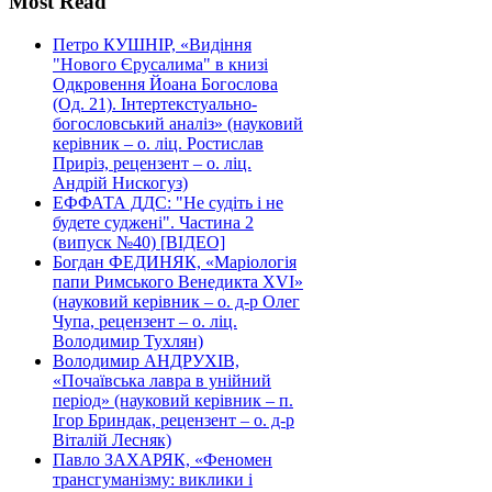
Most Read
Петро КУШНІР, «Видіння
"Нового Єрусалима" в книзі
Одкровення Йоана Богослова
(Од. 21). Інтертекстуально-
богословський аналіз» (науковий
керівник – о. ліц. Ростислав
Приріз, рецензент – о. ліц.
Андрій Нискогуз)
ЕФФАТА ДДС: "Не судіть і не
будете суджені". Частина 2
(випуск №40) [ВІДЕО]
Богдан ФЕДИНЯК, «Маріологія
папи Римського Венедикта XVI»
(науковий керівник – о. д-р Олег
Чупа, рецензент – о. ліц.
Володимир Тухлян)
Володимир АНДРУХІВ,
«Почаївська лавра в унійний
період» (науковий керівник – п.
Ігор Бриндак, рецензент – о. д-р
Віталій Лесняк)
Павло ЗАХАРЯК, «Феномен
трансгуманізму: виклики і