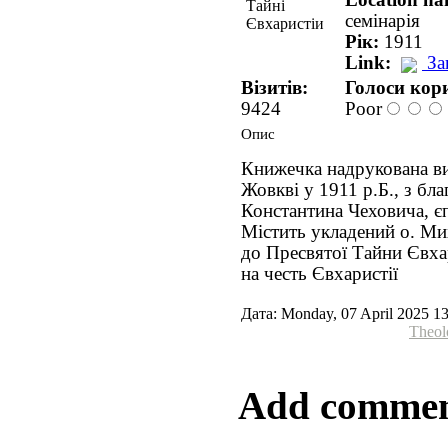
семінарія
Рік:
1911
Link:
За
Візитів:
Голоси кори
9424
Poor
Опис
Книжечка надрукована в
Жовкві у 1911 р.Б., з бл
Константина Чеховича, є
Містить укладений о. М
до Пресвятої Тайни Євхар
на честь Євхаристії
Дата: Monday, 07 April 2025 1
Theol
Add comme