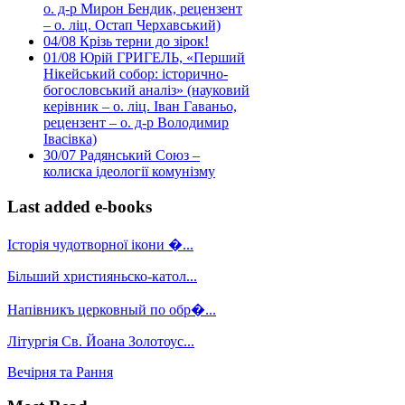
о. д-р Мирон Бендик, рецензент
– о. ліц. Остап Черхавський)
04/08
Крізь терни до зірок!
01/08
Юрій ГРИГЕЛЬ, «Перший
Нікейський собор: історично-
богословський аналіз» (науковий
керівник – о. ліц. Іван Гаваньо,
рецензент – о. д-р Володимир
Івасівка)
30/07
Радянський Союз –
колиска ідеології комунізму
Last added e-books
Історія чудотворної ікони �...
Більший християньско-катол...
Напівникъ церковный по обр�...
Літургія Св. Йоана Золотоус...
Вечірня та Рання