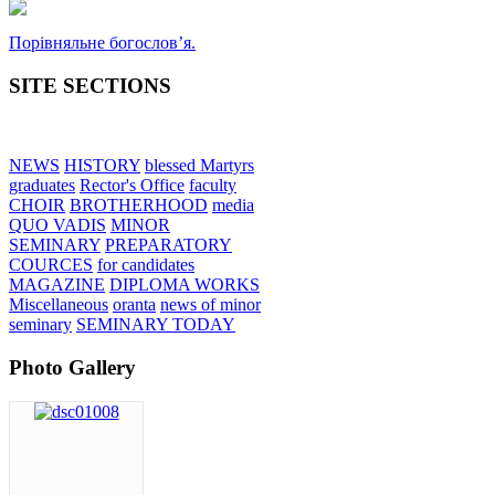
Порівняльне богословʼя.
SITE SECTIONS
NEWS
HISTORY
blessed Martyrs
graduates
Rector's Office
faculty
CHOIR
BROTHERHOOD
media
QUO VADIS
MINOR
SEMINARY
PREPARATORY
COURCES
for candidates
MAGAZINE
DIPLOMA WORKS
Miscellaneous
oranta
news of minor
seminary
SEMINARY TODAY
Photo Gallery