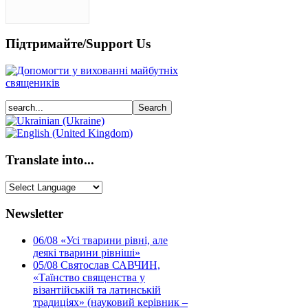
Підтримайте/Support Us
Translate into...
Newsletter
06/08
«Усі тварини рівні, але
деякі тварини рівніші»
05/08
Святослав САВЧИН,
«Таїнство священства у
візантійській та латинській
традиціях» (науковий керівник –