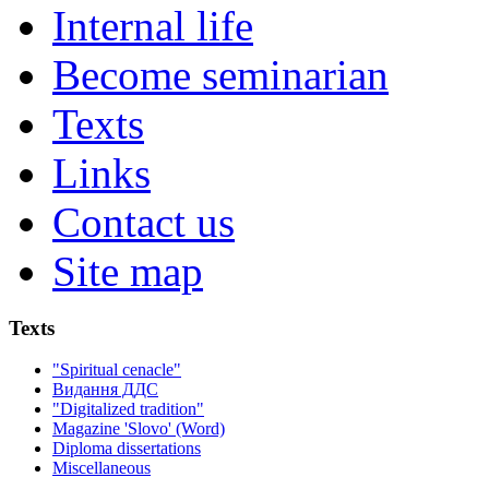
Internal life
Become seminarian
Texts
Links
Contact us
Site map
Texts
"Spiritual cenacle"
Видання ДДС
"Digitalized tradition"
Magazine 'Slovo' (Word)
Diploma dissertations
Miscellaneous