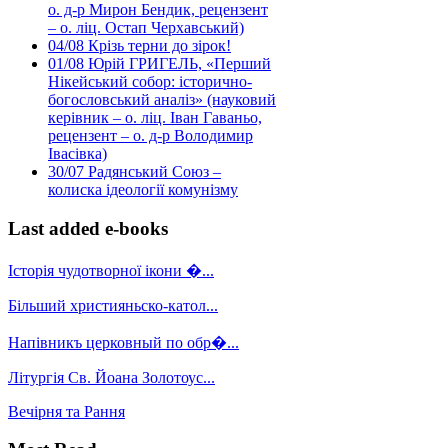
о. д-р Мирон Бендик, рецензент
– о. ліц. Остап Черхавський)
04/08
Крізь терни до зірок!
01/08
Юрій ГРИГЕЛЬ, «Перший
Нікейський собор: історично-
богословський аналіз» (науковий
керівник – о. ліц. Іван Гаваньо,
рецензент – о. д-р Володимир
Івасівка)
30/07
Радянський Союз –
колиска ідеології комунізму
Last added e-books
Історія чудотворної ікони �...
Більший християньско-катол...
Напівникъ церковный по обр�...
Літургія Св. Йоана Золотоус...
Вечірня та Рання