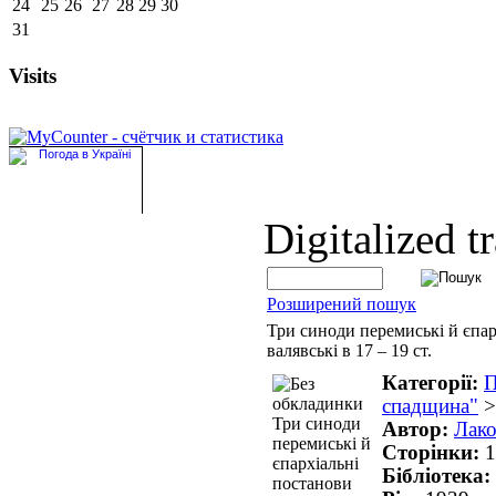
24
25
26
27
28
29
30
31
Visits
Digitalized t
Розширений пошук
Три синоди перемиські й єпар
валявські в 17 – 19 ст.
Категорії:
П
спадщина"
Автор:
Лако
Сторінки:
1
Бібліотека: