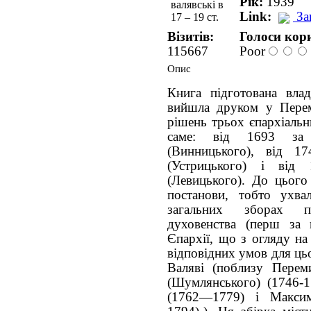
Рік:
1939
Link:
За
Візитів:
Голоси кори
115667
Poor
Опис
Книга підготована вла
вийшла друком у Перем
рішень трьох єпархіальн
саме: від 1693 за 
(Винницького), від 1
(Устрицького) і від
(Левицького). До цього 
постанови, тобто ухва
загальних зборах пр
духовенства (перш за 
Єпархії, що з огляду на 
відповідних умов для ць
Валяві (поблизу Перем
(Шумлянського) (1746-1
(1762—1779) і Максим