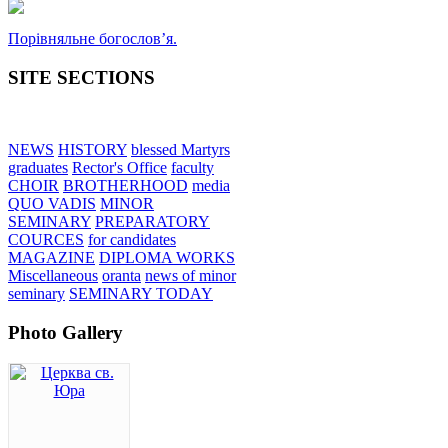
Порівняльне богословʼя.
SITE SECTIONS
NEWS
HISTORY
blessed Martyrs
graduates
Rector's Office
faculty
CHOIR
BROTHERHOOD
media
QUO VADIS
MINOR
SEMINARY
PREPARATORY
COURCES
for candidates
MAGAZINE
DIPLOMA WORKS
Miscellaneous
oranta
news of minor
seminary
SEMINARY TODAY
Photo Gallery