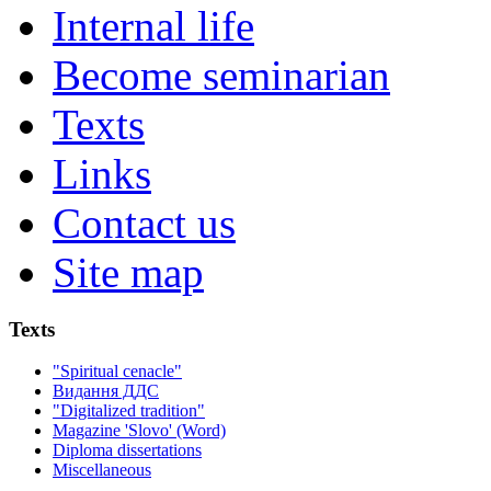
Internal life
Become seminarian
Texts
Links
Contact us
Site map
Texts
"Spiritual cenacle"
Видання ДДС
"Digitalized tradition"
Magazine 'Slovo' (Word)
Diploma dissertations
Miscellaneous