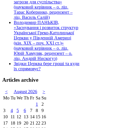
загрози для суспільства»
(науковий керівник – о. ліц.
Тарас Коберинко, рецензент –
ліц. Василь Салій)
Володимир ПАНЬКІВ,
«Заснування і розвиток структур
Української Греко-Католицької
Церкви у Південній Америці
(кін. ХІХ – поч. ХХІ ст.)»
(науковий керівник – о. ліц.
Юрій Хамуляк, рецензент – о.
ліц. Андрій Нискогуз)
Звідки Церква бере гроші та куди
їх спрямовує?
Articles archive
<
August 2026
>
Mo
Tu
We
Th
Fr
Sa
Su
1
2
3
4
5
6
7
8
9
10
11
12
13
14
15
16
17
18
19
20
21
22
23