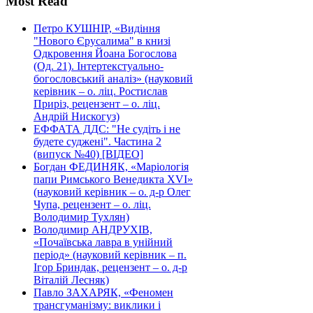
Most Read
Петро КУШНІР, «Видіння
"Нового Єрусалима" в книзі
Одкровення Йоана Богослова
(Од. 21). Інтертекстуально-
богословський аналіз» (науковий
керівник – о. ліц. Ростислав
Приріз, рецензент – о. ліц.
Андрій Нискогуз)
ЕФФАТА ДДС: "Не судіть і не
будете суджені". Частина 2
(випуск №40) [ВІДЕО]
Богдан ФЕДИНЯК, «Маріологія
папи Римського Венедикта XVI»
(науковий керівник – о. д-р Олег
Чупа, рецензент – о. ліц.
Володимир Тухлян)
Володимир АНДРУХІВ,
«Почаївська лавра в унійний
період» (науковий керівник – п.
Ігор Бриндак, рецензент – о. д-р
Віталій Лесняк)
Павло ЗАХАРЯК, «Феномен
трансгуманізму: виклики і