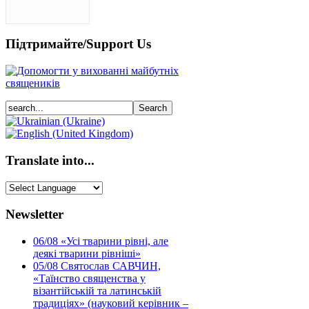
Підтримайте/Support Us
Translate into...
Newsletter
06/08
«Усі тварини рівні, але
деякі тварини рівніші»
05/08
Святослав САВЧИН,
«Таїнство священства у
візантійській та латинській
традиціях» (науковий керівник –