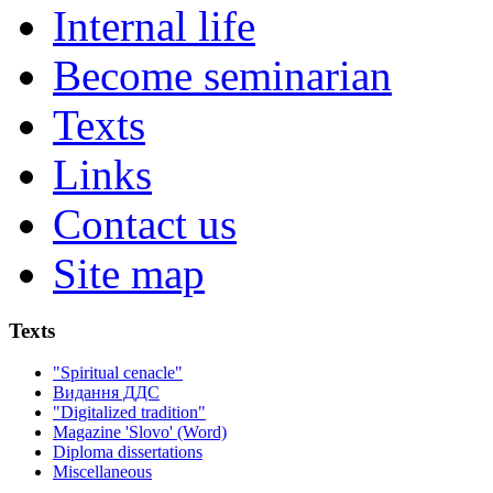
Internal life
Become seminarian
Texts
Links
Contact us
Site map
Texts
"Spiritual cenacle"
Видання ДДС
"Digitalized tradition"
Magazine 'Slovo' (Word)
Diploma dissertations
Miscellaneous