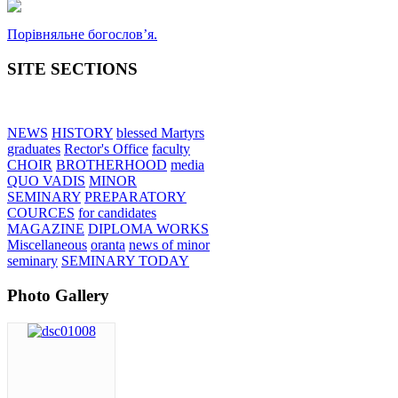
Порівняльне богословʼя.
SITE SECTIONS
NEWS
HISTORY
blessed Martyrs
graduates
Rector's Office
faculty
CHOIR
BROTHERHOOD
media
QUO VADIS
MINOR
SEMINARY
PREPARATORY
COURCES
for candidates
MAGAZINE
DIPLOMA WORKS
Miscellaneous
oranta
news of minor
seminary
SEMINARY TODAY
Photo Gallery