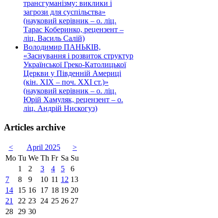
трансгуманізму: виклики і
загрози для суспільства»
(науковий керівник – о. ліц.
Тарас Коберинко, рецензент –
ліц. Василь Салій)
Володимир ПАНЬКІВ,
«Заснування і розвиток структур
Української Греко-Католицької
Церкви у Південній Америці
(кін. ХІХ – поч. ХХІ ст.)»
(науковий керівник – о. ліц.
Юрій Хамуляк, рецензент – о.
ліц. Андрій Нискогуз)
Articles archive
<
April 2025
>
Mo
Tu
We
Th
Fr
Sa
Su
1
2
3
4
5
6
7
8
9
10
11
12
13
14
15
16
17
18
19
20
21
22
23
24
25
26
27
28
29
30