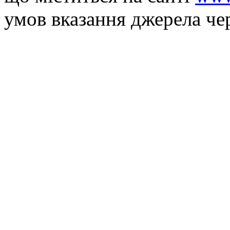
умов вказання джерела че