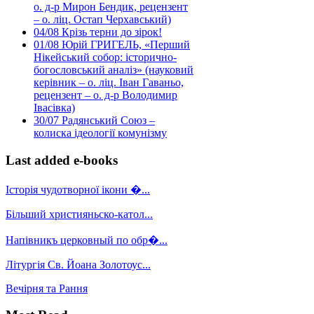
о. д-р Мирон Бендик, рецензент
– о. ліц. Остап Черхавський)
04/08
Крізь терни до зірок!
01/08
Юрій ГРИГЕЛЬ, «Перший
Нікейський собор: історично-
богословський аналіз» (науковий
керівник – о. ліц. Іван Гаваньо,
рецензент – о. д-р Володимир
Івасівка)
30/07
Радянський Союз –
колиска ідеології комунізму
Last added e-books
Історія чудотворної ікони �...
Більший християньско-катол...
Напівникъ церковный по обр�...
Літургія Св. Йоана Золотоус...
Вечірня та Рання