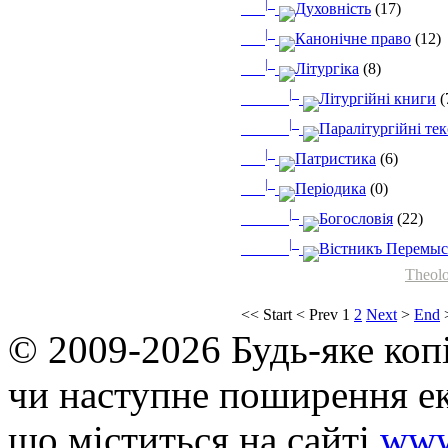
|_
Духовність
(17)
|_
Канонічне право
(12)
|_
Літургіка
(8)
|_
Літургійні книги
(
|_
Паралітургійні те
|_
Патристика
(6)
|_
Періодика
(0)
|_
Богословія
(22)
|_
Вістникъ Перемыс
Theolo
<<
Start
<
Prev
1
2
Next
>
End
© 2009-2026 Будь-яке коп
чи наступне поширення ек
що мiститься на сайті
www