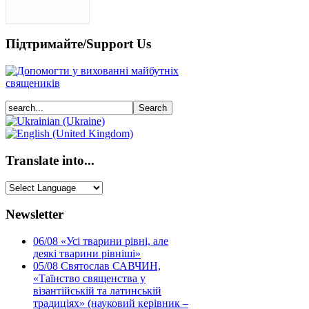
Підтримайте/Support Us
Translate into...
Newsletter
06/08
«Усі тварини рівні, але
деякі тварини рівніші»
05/08
Святослав САВЧИН,
«Таїнство священства у
візантійській та латинській
традиціях» (науковий керівник –