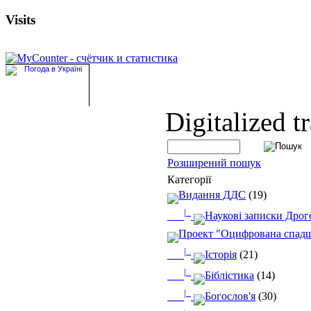
Visits
Digitalized t
Розширений пошук
Категорії
Видання ДДС
(19)
|_
Наукові записки Дрого
Проект "Оцифрована спад
|_
Історія
(21)
|_
Біблістика
(14)
|_
Богослов'я
(30)