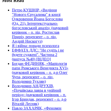
Most Read
Петро КУШНІР, «Видіння
"Нового Єрусалима" в книзі
Одкровення Йоана Богослова
(Од. 21). Інтертекстуально-
богословський аналіз» (науковий
керівник – о. ліц. Ростислав
Приріз, рецензент – о. ліц.
Андрій Нискогуз)
Я і війна: поради психолога
ЕФФАТА ДДС: "Не судіть і не
будете суджені". Частина 2
(випуск №40) [ВІДЕО]
Богдан ФЕДИНЯК, «Маріологія
папи Римського Венедикта XVI»
(науковий керівник – о. д-р Олег
Чупа, рецензент – о. ліц.
Володимир Тухлян)
Володимир АНДРУХІВ,
«Почаївська лавра в унійний
період» (науковий керівник – п.
Ігор Бриндак, рецензент – о. д-р
Віталій Лесняк)
Павло ЗАХАРЯК, «Феномен