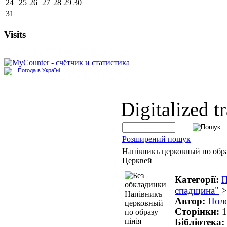
24
25
26
27
28
29
30
31
Visits
Digitalized t
Розширений пошук
Напівникъ церковный по обра
Церквей
Категорії:
П
спадщина"
Автор:
Поло
Сторінки:
1
Бібліотека: