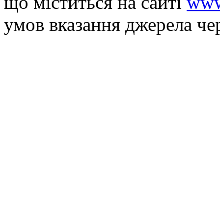
що мiститься на сайті
www
умов вказання джерела че