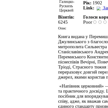
Рік:
1902
Link:
За
Візитів:
Голоси кори
6245
Poor
Опис
Книга видана у Перемишл
Джулинського з благосло
митрополита Сильвестра 
Станіславівського Андре
Перемиського Констянтин
піснеспівів Вечірні, Повеч
Тріоді, Страсного тижня 
перераховує довгий пере
джерел, якими користав 
«Напівник церковний» — 
та практичного досвіду. 
посібник для впорядкуван
співу, адже, як вважав с
єдиного стандарту призв