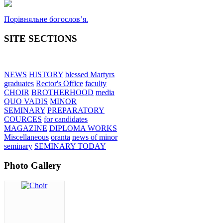
Порівняльне богословʼя.
SITE SECTIONS
NEWS
HISTORY
blessed Martyrs
graduates
Rector's Office
faculty
CHOIR
BROTHERHOOD
media
QUO VADIS
MINOR
SEMINARY
PREPARATORY
COURCES
for candidates
MAGAZINE
DIPLOMA WORKS
Miscellaneous
oranta
news of minor
seminary
SEMINARY TODAY
Photo Gallery