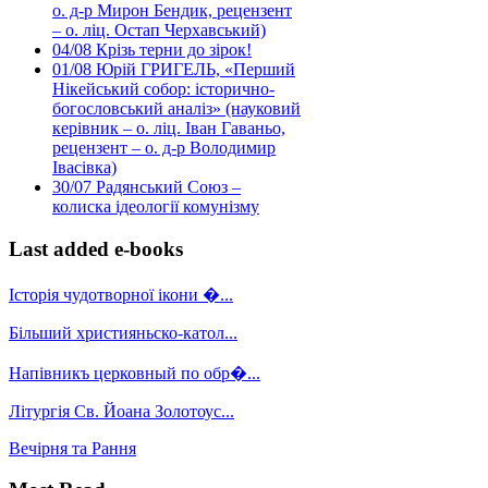
о. д-р Мирон Бендик, рецензент
– о. ліц. Остап Черхавський)
04/08
Крізь терни до зірок!
01/08
Юрій ГРИГЕЛЬ, «Перший
Нікейський собор: історично-
богословський аналіз» (науковий
керівник – о. ліц. Іван Гаваньо,
рецензент – о. д-р Володимир
Івасівка)
30/07
Радянський Союз –
колиска ідеології комунізму
Last added e-books
Історія чудотворної ікони �...
Більший християньско-катол...
Напівникъ церковный по обр�...
Літургія Св. Йоана Золотоус...
Вечірня та Рання