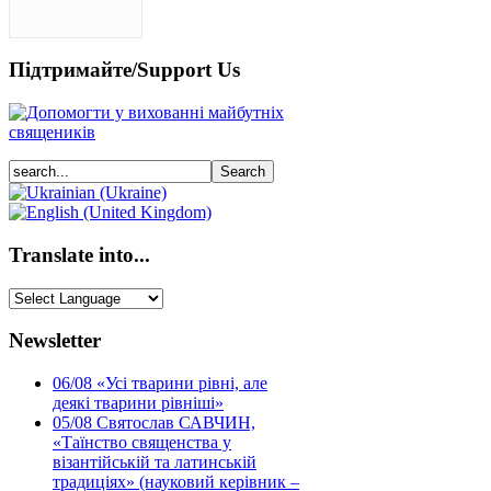
Підтримайте/Support Us
Translate into...
Newsletter
06/08
«Усі тварини рівні, але
деякі тварини рівніші»
05/08
Святослав САВЧИН,
«Таїнство священства у
візантійській та латинській
традиціях» (науковий керівник –