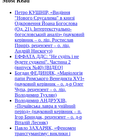
Most Read
Петро КУШНІР, «Видіння
"Нового Єрусалима" в книзі
Одкровення Йоана Богослова
(Од. 21). Інтертекстуально-
богословський аналіз» (науковий
керівник – о. ліц. Ростислав
Приріз, рецензент – о. ліц.
Андрій Нискогуз)
ЕФФАТА ДДС: "Не судіть і не
будете суджені". Частина 2
(випуск №40) [ВІДЕО]
Богдан ФЕДИНЯК, «Маріологія
папи Римського Венедикта XVI»
(науковий керівник – о. д-р Олег
Чупа, рецензент – о. ліц.
Володимир Тухлян)
Володимир АНДРУХІВ,
«Почаївська лавра в унійний
період» (науковий керівник – п.
Ігор Бриндак, рецензент – о. д-р
Віталій Лесняк)
Павло ЗАХАРЯК, «Феномен
трансгуманізму: виклики і