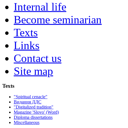
Internal life
Become seminarian
Texts
Links
Contact us
Site map
Texts
"Spiritual cenacle"
Видання ДДС
"Digitalized tradition"
Magazine 'Slovo' (Word)
Diploma dissertations
Miscellaneous