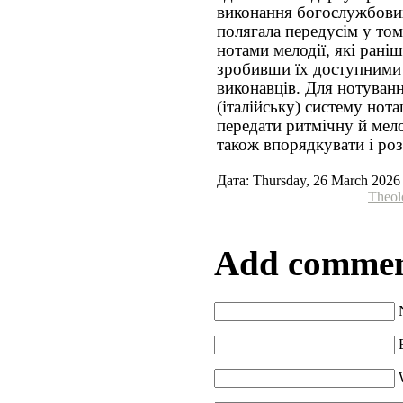
виконання богослужбови
полягала передусім у то
нотами мелодії, які рані
зробивши їх доступними
виконавців.
Для нотуванн
(італійську) систему нот
передати ритмічну й мело
також впорядкувати і ро
Дата: Thursday, 26 March 2026
Theol
Add comme