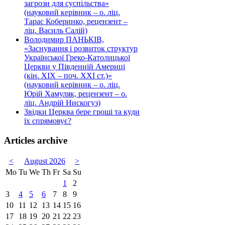
загрози для суспільства»
(науковий керівник – о. ліц.
Тарас Коберинко, рецензент –
ліц. Василь Салій)
Володимир ПАНЬКІВ,
«Заснування і розвиток структур
Української Греко-Католицької
Церкви у Південній Америці
(кін. ХІХ – поч. ХХІ ст.)»
(науковий керівник – о. ліц.
Юрій Хамуляк, рецензент – о.
ліц. Андрій Нискогуз)
Звідки Церква бере гроші та куди
їх спрямовує?
Articles archive
<
August 2026
>
Mo
Tu
We
Th
Fr
Sa
Su
1
2
3
4
5
6
7
8
9
10
11
12
13
14
15
16
17
18
19
20
21
22
23