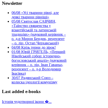
Newsletter
06/08
«Усі тварини рівні, але
деякі тварини рівніші»
05/08
Святослав САВЧИН,
«Таїнство священства у
візантійській та латинській
традиціях» (науковий керівник –
о. д-р Мирон Бендик, рецензент
– о. ліц. Остап Черхавський)
04/08
Крізь терни до зірок!
01/08
Юрій ГРИГЕЛЬ, «Перший
Нікейський собор: історично-
богословський аналіз» (науковий
керівник – о. ліц. Іван Гаваньо,
рецензент – о. д-р Володимир
Івасівка)
30/07
Радянський Союз –
колиска ідеології комунізму
Last added e-books
Історія чудотворної ікони �...