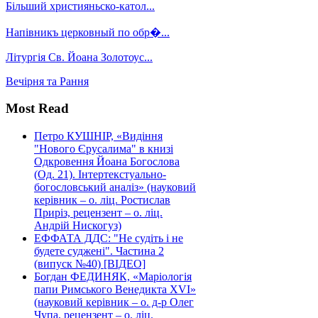
Більший християньско-катол...
Напівникъ церковный по обр�...
Літургія Св. Йоана Золотоус...
Вечірня та Рання
Most Read
Петро КУШНІР, «Видіння
"Нового Єрусалима" в книзі
Одкровення Йоана Богослова
(Од. 21). Інтертекстуально-
богословський аналіз» (науковий
керівник – о. ліц. Ростислав
Приріз, рецензент – о. ліц.
Андрій Нискогуз)
ЕФФАТА ДДС: "Не судіть і не
будете суджені". Частина 2
(випуск №40) [ВІДЕО]
Богдан ФЕДИНЯК, «Маріологія
папи Римського Венедикта XVI»
(науковий керівник – о. д-р Олег
Чупа, рецензент – о. ліц.