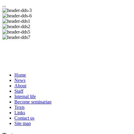
...
Home
News
About
Staff
Internal life
Become seminarian
Texts
Links
Contact us
Site map