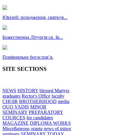
Ювілей: походження, святкув...
Божественна Літургія св. Ів...
Порівняльне богословʼя.
SITE SECTIONS
NEWS
HISTORY
blessed Martyrs
graduates
Rector's Office
faculty
CHOIR
BROTHERHOOD
media
QUO VADIS
MINOR
SEMINARY
PREPARATORY
COURCES
for candidates
MAGAZINE
DIPLOMA WORKS
Miscellaneous
oranta
news of minor
seminary
SEMINARY TODAY