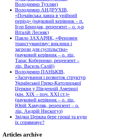
Володимир Тухлян)
Володимир АНДРУХІВ,
«Почаївська лавра в унійний
період» (науковий керівник – п.
Ігор Бриндак, рецензент – о. д-р
Віталій Лесняк)
Павло ЗАХАРЯК, «Феномен
трансгуманізму: виклики і
загрози для суспільства»
(науковий керівник – о. ліц.
Тарас Коберинко, рецензент –
ліц. Василь Салій)
Володимир ПАНЬКІВ,
«Заснування і розвиток структур
Української Греко-Католицької
Церкви у Південній Америці
(кін. ХІХ – поч. ХХІ ст.)»
(науковий керівник – о. ліц.
Юрій Хамуляк, рецензент – о.
ліц. Андрій Нискогуз)
Звідки Церква бере гроші та куди
їх спрямовує?
Articles archive