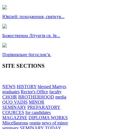
Ювілей: походження, святкув...
Божественна Літургія св. Ів...
Порівняльне богословʼя.
SITE SECTIONS
NEWS
HISTORY
blessed Martyrs
graduates
Rector's Office
faculty
CHOIR
BROTHERHOOD
media
QUO VADIS
MINOR
SEMINARY
PREPARATORY
COURCES
for candidates
MAGAZINE
DIPLOMA WORKS
Miscellaneous
oranta
news of minor
seminary
SEMINARY TODAY