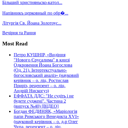
Більший християньско-катол...
Напівникъ церковный по обр�...
Літургія Св. Йоана Золотоус...
Вечірня та Рання
Most Read
Петро КУШНІР, «Видіння
"Нового Єрусалима" в книзі
Одкровення Йоана Богослова
(Од. 21). Інтертекстуально-
богословський аналіз» (науковий
керівник – о. ліц. Ростислав
Приріз, рецензент – о. ліц.
Андрій Нискогуз)
ЕФФАТА ДДС: "Не судіть і не
будете суджені". Частина 2
(випуск №40) [ВІДЕО]
Богдан ФЕДИНЯК, «Маріологія
папи Римського Венедикта XVI»
(науковий керівник – о. д-р Олег
Чупа, рецензент – о. ліц.