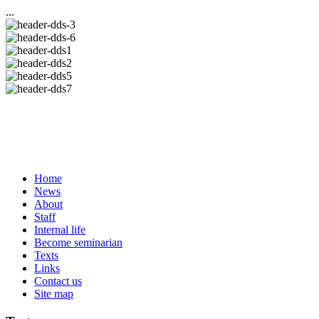
...
Home
News
About
Staff
Internal life
Become seminarian
Texts
Links
Contact us
Site map