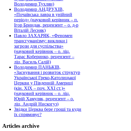
Володимир Тухлян)
Володимир АНДРУХІВ,
«Почаївська лавра в унійний
період» (науковий керівник – п.
Ігор Бриндак, рецензент – о. д-р
Віталій Лесняк)
Павло ЗАХАРЯК, «Феномен
трансгуманізму: виклики і
загрози для суспільства»
(науковий керівник – о. ліц.
Тарас Коберинко, рецензент –
ліц. Василь Салій)
Володимир ПАНЬКІВ,
«Заснування і розвиток структур
Української Греко-Католицької
Церкви у Південній Америці
(кін. ХІХ – поч. ХХІ ст.)»
(науковий керівник – о. ліц.
Юрій Хамуляк, рецензент – о.
ліц. Андрій Нискогуз)
Звідки Церква бере гроші та куди
їх спрямовує?
Articles archive