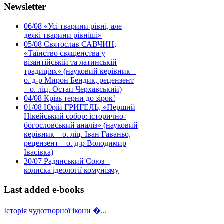
Newsletter
06/08
«Усі тварини рівні, але
деякі тварини рівніші»
05/08
Святослав САВЧИН,
«Таїнство священства у
візантійській та латинській
традиціях» (науковий керівник –
о. д-р Мирон Бендик, рецензент
– о. ліц. Остап Черхавський)
04/08
Крізь терни до зірок!
01/08
Юрій ГРИГЕЛЬ, «Перший
Нікейський собор: історично-
богословський аналіз» (науковий
керівник – о. ліц. Іван Гаваньо,
рецензент – о. д-р Володимир
Івасівка)
30/07
Радянський Союз –
колиска ідеології комунізму
Last added e-books
Історія чудотворної ікони �...