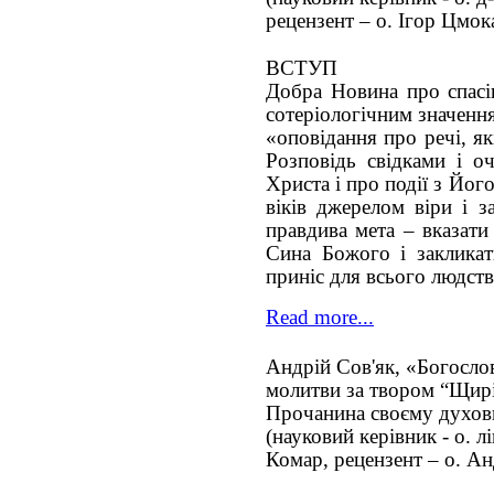
рецензент – о. Ігор Цмок
ВСТУП
Добра Новина про спасін
сотеріологічним значенн
«оповідання про речі, як
Розповідь свідками і о
Христа і про події з Йог
віків джерелом віри і з
правдива мета – вказати
Сина Божого і закликат
приніс для всього людств
Read more...
Андрій Сов'як, «Богослов
молитви за твором “Щирі
Прочанина своєму духов
(науковий керівник - о. л
Комар, рецензент – о. А