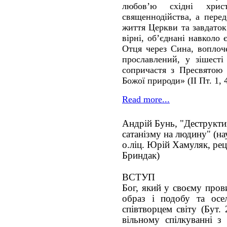
любов’ю східні христ
священнодійства, а перед
життя Церкви та завдаток
вірні, об’єднані навколо
Отця через Сина, воплоч
прославлений, у зішесті
сопричастя з Пресвятою
Божої природи» (ІІ Пт. 1, 
Read more...
Андрій Бунь, "Деструкти
сатанізму на людину" (на
о.ліц. Юрій Хамуляк, рец
Бриндак)
ВСТУП
Бог, який у своєму пров
образ і подобу та осе
співтворцем світу (Бут.
вільному спілкуванні з