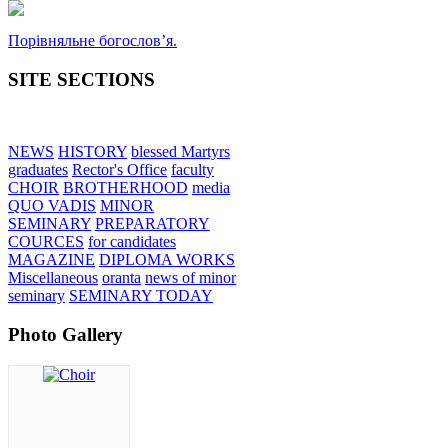
Порівняльне богословʼя.
SITE SECTIONS
NEWS
HISTORY
blessed Martyrs
graduates
Rector's Office
faculty
CHOIR
BROTHERHOOD
media
QUO VADIS
MINOR
SEMINARY
PREPARATORY
COURCES
for candidates
MAGAZINE
DIPLOMA WORKS
Miscellaneous
oranta
news of minor
seminary
SEMINARY TODAY
Photo Gallery