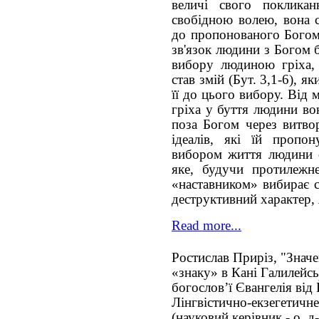
величі свого покликан
свобідною волею, вона 
до пропонованого Богом 
зв'язок людини з Богом 
вибору людиною гріха, 
став змій (Бут. 3,1-6), 
її до цього вибору. Від
гріха у буття людини во
поза Богом через витво
ідеалів, які їй пропо
вибором життя людини с
яке, будучи протилежн
«наставником» вибирає с
деструктивний характер, 
Read more...
Ростислав Приріз, "Знач
«знаку» в Кані Галилейськ
богослов’ї Євангелія від
Лінгвістично-екзегетичн
(науковий керівник - о. 