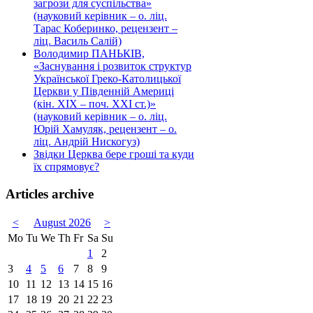
загрози для суспільства»
(науковий керівник – о. ліц.
Тарас Коберинко, рецензент –
ліц. Василь Салій)
Володимир ПАНЬКІВ,
«Заснування і розвиток структур
Української Греко-Католицької
Церкви у Південній Америці
(кін. ХІХ – поч. ХХІ ст.)»
(науковий керівник – о. ліц.
Юрій Хамуляк, рецензент – о.
ліц. Андрій Нискогуз)
Звідки Церква бере гроші та куди
їх спрямовує?
Articles archive
<
August 2026
>
Mo
Tu
We
Th
Fr
Sa
Su
1
2
3
4
5
6
7
8
9
10
11
12
13
14
15
16
17
18
19
20
21
22
23