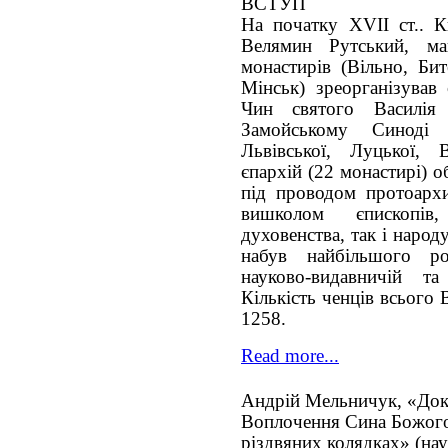
ВСТУП
На початку ХVІІ ст.. 
Велямин Рутський, м
монастирів (Вільно, Би
Мінськ) зреорганізував 
Чин святого Василі
Замойському Синоді 
Львівської, Луцької, 
єпархій (22 монастирі) 
під проводом протоархи
вишколом єпископів
духовенства, так і народ
набув найбільшого роз
науково-видавничій та
Кількість ченців всього
1258.
Read more...
Андрій Мельничук, «Док
Воплочення Сина Божого
різдвяних колядках» (нау