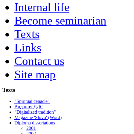
Internal life
Become seminarian
Texts
Links
Contact us
Site map
Texts
"Spiritual cenacle"
Видання ДДС
"Digitalized tradition"
Magazine 'Slovo' (Word)
Diploma dissertations
2001
2002