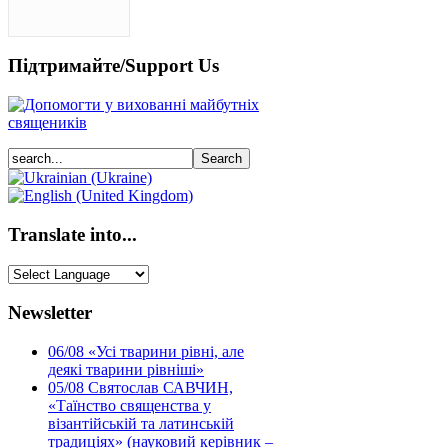
Підтримайте/Support Us
Translate into...
Newsletter
06/08
«Усі тварини рівні, але
деякі тварини рівніші»
05/08
Святослав САВЧИН,
«Таїнство священства у
візантійській та латинській
традиціях» (науковий керівник –