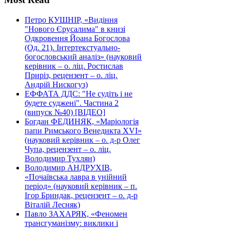
Петро КУШНІР, «Видіння
"Нового Єрусалима" в книзі
Одкровення Йоана Богослова
(Од. 21). Інтертекстуально-
богословський аналіз» (науковий
керівник – о. ліц. Ростислав
Приріз, рецензент – о. ліц.
Андрій Нискогуз)
ЕФФАТА ДДС: "Не судіть і не
будете суджені". Частина 2
(випуск №40) [ВІДЕО]
Богдан ФЕДИНЯК, «Маріологія
папи Римського Венедикта XVI»
(науковий керівник – о. д-р Олег
Чупа, рецензент – о. ліц.
Володимир Тухлян)
Володимир АНДРУХІВ,
«Почаївська лавра в унійний
період» (науковий керівник – п.
Ігор Бриндак, рецензент – о. д-р
Віталій Лесняк)
Павло ЗАХАРЯК, «Феномен
трансгуманізму: виклики і