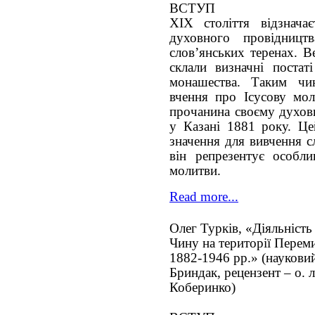
ВСТУП
ХІХ століття відзнача
духовного провідницт
слов’янських теренах. В
склали визначні постаті
монашества. Таким чи
вчення про Ісусову мол
прочанина своєму духов
у Казані 1881 року. Це
значення для вивчення с
він репрезентує особли
молитви.
Read more...
Олег Турків, «Діяльність
Чину на території Переми
1882-1946 рр.» (науковий 
Бриндак, рецензент – о. л
Коберинко)