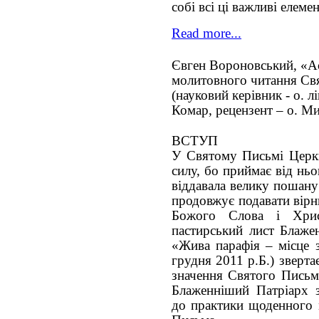
собі всі ці важливі елеме
Read more...
Євген Вороновський, «А
молитовного читання Св
(науковий керівник - о. л
Комар, рецензент – о. М
ВСТУП
У Святому Письмі Церкв
силу, бо приймає від нь
віддавала велику пошан
продовжує подавати вірн
Божого Cлова і Хрис
пастирський лист Блаже
«Жива парафія – місце 
грудня 2011 р.Б.) зверт
значення Святого Письм
Блаженніший Патріарх з
до практики щоденного 