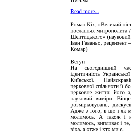
Письма.
Read more...
Роман Кіх, «Великий піс
посланнях митрополита 
Шептицького» (науковий к
Іван Гаваньо, рецензент –
Комар)
Вступ
На сьогоднішній ча
ідентичність Українсько
Київської. Найяскра
церковної спільноти її б
церковне життя: його а
науковий виміри. Вінце
розмірковувань, дискусі
Адже з того, в що і як м
молимось. А також і 
молимось, випливає і те
віра, а отже і хто ми є.