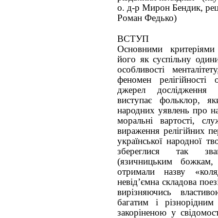
о. д-р Мирон Бендик, рец
Роман Федько)
ВСТУП
Основними критеріями
його як суспільну один
особливості менталітет
феномен релігійності
джерел дослідження й
виступає фольклор, я
народних уявлень про на
моральні вартості, сл
вираження релігійних пе
української народної тв
збереглися так зва
(язичницьким божкам, 
отримали назву «коля
невід’ємна складова пое
вирізняючись власти
багатим і різнорідним
закоріненою у свідомос