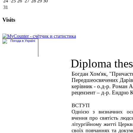
24
25
26
27
28
29
30
31
Visits
Diploma thes
Богдан Хом'як, "Причастя
Передшеосвячених Дарів
керівник - о.д-р. Роман 
рецензент – д-р. Ендрю К
ВСТУП
Однією з визначних осо
вчення про святість людс
літургійному житті Церк
своїх повчаннях та докум