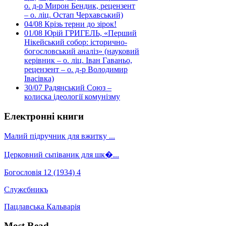
о. д-р Мирон Бендик, рецензент
– о. ліц. Остап Черхавський)
04/08
Крізь терни до зірок!
01/08
Юрій ГРИГЕЛЬ, «Перший
Нікейський собор: історично-
богословський аналіз» (науковий
керівник – о. ліц. Іван Гаваньо,
рецензент – о. д-р Володимир
Івасівка)
30/07
Радянський Союз –
колиска ідеології комунізму
Електронні книги
Малий підручник для вжитку ...
Церковний сьпіваник для шк�...
Богословія 12 (1934) 4
Служєбникъ
Пацлавська Кальварія
Most Read