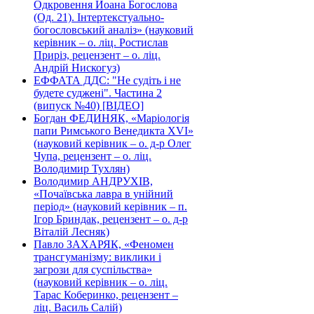
Одкровення Йоана Богослова
(Од. 21). Інтертекстуально-
богословський аналіз» (науковий
керівник – о. ліц. Ростислав
Приріз, рецензент – о. ліц.
Андрій Нискогуз)
ЕФФАТА ДДС: "Не судіть і не
будете суджені". Частина 2
(випуск №40) [ВІДЕО]
Богдан ФЕДИНЯК, «Маріологія
папи Римського Венедикта XVI»
(науковий керівник – о. д-р Олег
Чупа, рецензент – о. ліц.
Володимир Тухлян)
Володимир АНДРУХІВ,
«Почаївська лавра в унійний
період» (науковий керівник – п.
Ігор Бриндак, рецензент – о. д-р
Віталій Лесняк)
Павло ЗАХАРЯК, «Феномен
трансгуманізму: виклики і
загрози для суспільства»
(науковий керівник – о. ліц.
Тарас Коберинко, рецензент –
ліц. Василь Салій)