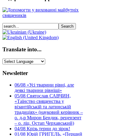
Translate into...
Newsletter
06/08
«Усі тварини рівні, але
деякі тварини рівніші»
05/08
Святослав САВЧИН,
«Таїнство священства у
візантійській та латинській
традиціях» (науковий керівник –
о. д-р Мирон Бендик, рецензент
– о. ліц. Остап Черхавський)
04/08
Крізь терни до зірок!
01/08
Юрій ГРИГЕЛЬ, «Перший