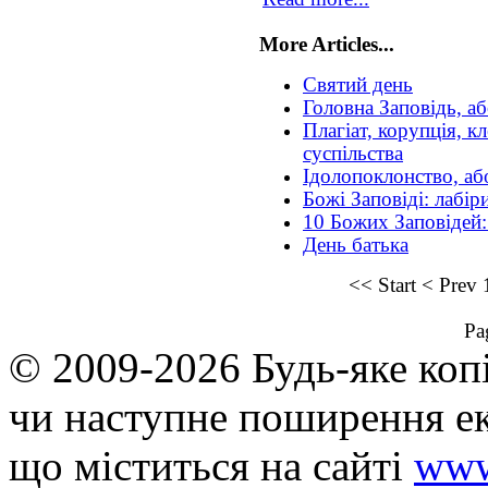
More Articles...
Святий день
Головна Заповідь, аб
Плагіат, корупція, к
суспільства
Ідолопоклонство, аб
Божі Заповіді: лабі
10 Божих Заповідей
День батька
<<
Start
<
Prev
Pa
© 2009-2026 Будь-яке коп
чи наступне поширення ек
що мiститься на сайті
www