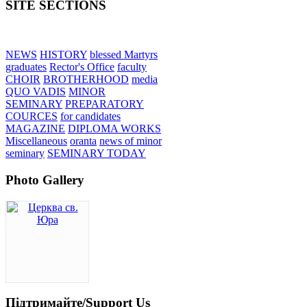
SITE SECTIONS
NEWS
HISTORY
blessed Martyrs
graduates
Rector's Office
faculty
CHOIR
BROTHERHOOD
media
QUO VADIS
MINOR
SEMINARY
PREPARATORY
COURCES
for candidates
MAGAZINE
DIPLOMA WORKS
Miscellaneous
oranta
news of minor
seminary
SEMINARY TODAY
Photo Gallery
Підтримайте/Support Us