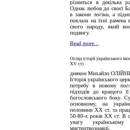
різниться в декілька р
Однак любов до своєї Ба
в закони логіки, а підн
поклала на їхні рамена 
свого народу, який во
подвигу.
Read more...
Огляд історії українського іко
ХV ст)
диякон Михайло ОЛІЙ
Історія українського цер
потребу в новому погл
підходів до кращого її
богословського боку. Су
основному, на україн
половини ХХ ст. та прац
50-80-х років ХХ ст. В 
увагу українському
мистецтвознавці.