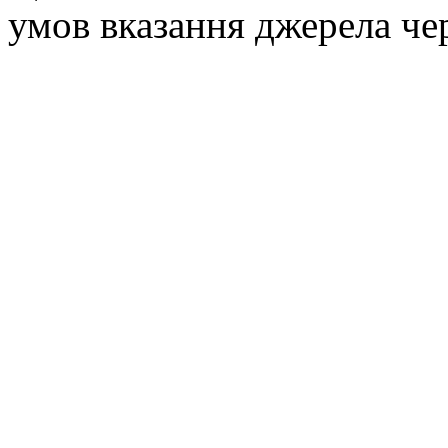
умов вказання джерела че