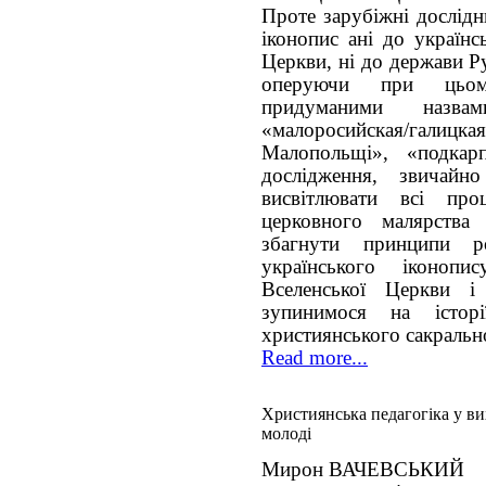
Проте зарубіжні дослідн
іконопис ані до українс
Церкви, ні до держави Ру
оперуючи при цьому
придуманими назва
«малоросийская/гал
Малопольщі», «подкарпа
дослідження, звичай
висвітлювати всі про
церковного малярства
збагнути принципи 
українського іконоп
Вселенської Церкви і 
зупинимося на істор
християнського сакральн
Read more...
Християнська педагогіка у ви
молоді
Мирон ВАЧЕВСЬКИЙ