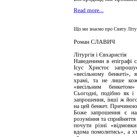
Read more...
Що ми знаємо про Святу Літу
Роман СЛАВИЧ
Літургія і Євхаристія
Наведеними в епіграфі с
Ісус Христос запрошу
«весільному бенкеті», 
храмі, та не лише кож
«весільним бенкетом
Сьогодні, подібно як і 
запрошення, інші ж його
на цей бенкет. Причиною 
Боже запрошення є на
розуміння та сприйняття
почути різні «відмовк
вдома помолитись», а хт