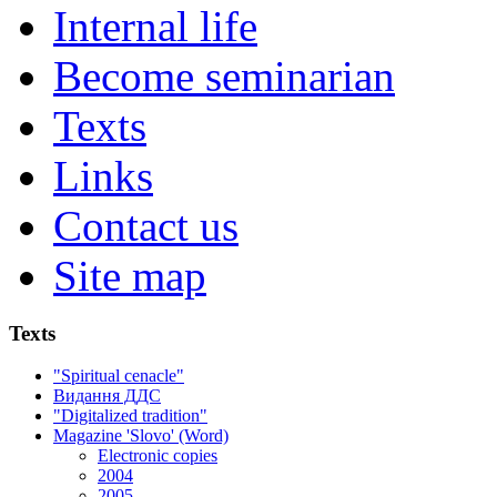
Internal life
Become seminarian
Texts
Links
Contact us
Site map
Texts
"Spiritual cenacle"
Видання ДДС
"Digitalized tradition"
Magazine 'Slovo' (Word)
Electronic copies
2004
2005