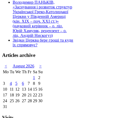
Володимир ПАНЬКІВ,
«Заснування і розвиток структур
Української Греко-Католицької
Церкви у Південній Америці
(кін. ХІХ – поч. ХХІ ст.)»
(науковий керівник – о. ліц.
Юрій Хамуляк, рецензент – о.
ліц. Андрій Нискогуз)
Звідки Церква бере гроші та куди
їх спрямовує?
Articles archive
<
August 2026
>
Mo
Tu
We
Th
Fr
Sa
Su
1
2
3
4
5
6
7
8
9
10
11
12
13
14
15
16
17
18
19
20
21
22
23
24
25
26
27
28
29
30
31
Visits