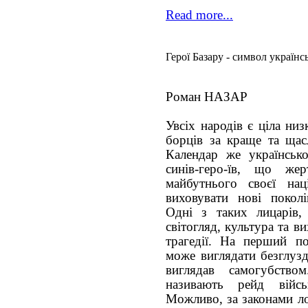
Read more...
Герої Базару - символ українс
Роман НАЗАР
Увсіх народів є ціла низ
борців за краще та щас
Календар же українсько
синів-геро-їв, що же
майбутнього своєї на
виховувати нові поколі
Одні з таких лицарів,
світогляд, культура та ви
трагедії. На перший п
може виглядати безглуз
виглядав самогубство
називають рейд війс
Можливо, за законами ло