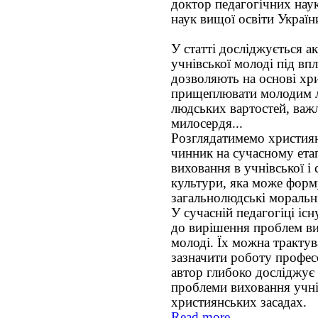
доктор педагогічних наук
наук вищої освіти Україн
У статті досліджується а
учнівської молоді під впл
дозволяють на основі хр
прищеплювати молодим л
людських вартостей, важл
милосердя...
Розглядатимемо християн
чинник на сучасному етап
виховання в учнівської і 
культури, яка може форм
загальнолюдські моральні
У сучасній педагогіці існ
до вирішення проблем ви
молоді. Їх можна трактув
зазначити роботу профес
автор глибоко досліджує
проблеми виховання учні
християнських засадах.
Read more...