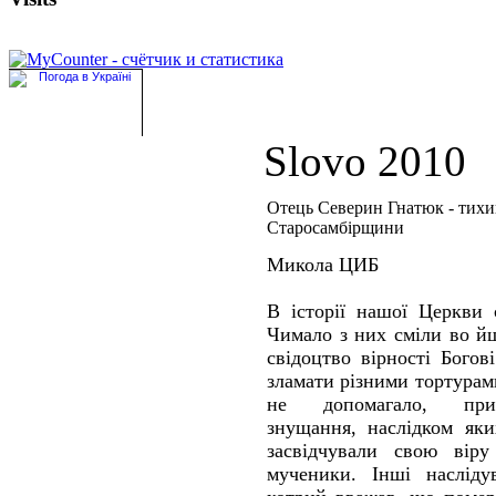
Slovo 2010
Отець Северин Гнатюк - тих
Старосамбірщини
Микола ЦИБ
В історії нашої Церкви 
Чимало з них сміли во й
свідоцтво вірності Богов
зламати різними тортурам
не допомагало, прид
знущання, наслідком яки
засвідчували свою віру
мученики. Інші насліду