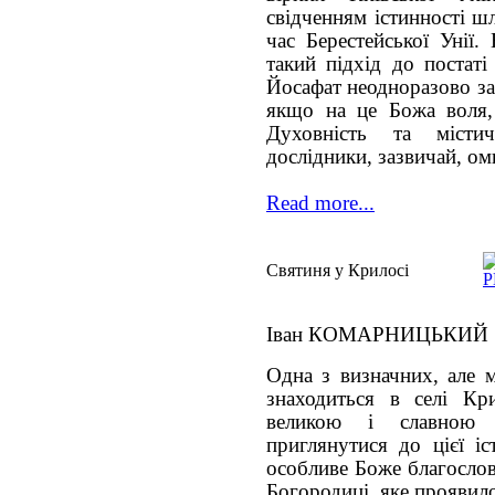
свідченням істинності ш
час Берестейської Унії.
такий підхід до постаті
Йосафат неодноразово за
якщо на це Божа воля,
Духовність та місти
дослідники, зазвичай, о
Read more...
Святиня у Крилосі
Іван КОМАРНИЦЬКИЙ
Одна з визначних, але м
знаходиться в селі Кр
великою і славною 
приглянутися до цієї іс
особливе Боже благослов
Богородиці, яке проявил