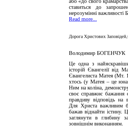
або «до свого крамарства
ставиться до запроше
нерозумінні важливості Б
Read more...
Дорога Христових Заповідей,
Володимир БОГЕНЧУК
Це одна з найяскравіш
історій Євангелії від М
Євангелиста Матея (Мт. 
хтось (у Матея – це юнак
Ним на коліна, демонстр
своє справжнє бажання 
правдиву відповідь на 
Для Христа важливим б
бажав віднайти істину. 
заглянути в глибину з
зовнішнім виконанням.