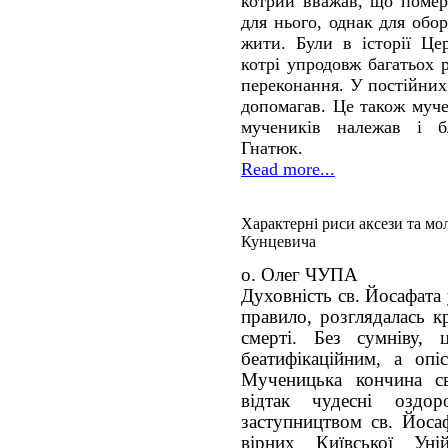
котрий вважав, що поме
для нього, однак для обо
жити. Були в історії Це
котрі упродовж багатьох р
переконання. У постійних 
допомагав. Це також муче
мучеників належав і б
Гнатюк.
Read more...
Характерні риси аксези та мо
Кунцевича
о. Олег ЧУПА
Духовність св. Йосафата
правило, розглядалась к
смерті. Без сумніву,
беатифікаційним, а опі
Мученицька кончина св
відтак чудесні оздо
заступництвом св. Йосаф
вірних Київської Уні