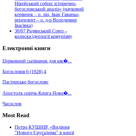
Нікейський собор: історично-
богословський аналіз» (науковий
керівник – о. ліц. Іван Гаваньо,
рецензент – о. д-р Володимир
Івасівка)
30/07
Радянський Союз –
колиска ідеології комунізму
Електронні книги
Церковний сьпіваник для шк�...
Богословія 6 (1928) 4
Пастирське богословє
Апостолъ сирічь Книга Нова�...
Часослов
Most Read
Петро КУШНІР, «Видіння
"Нового Єрусалима" в книзі