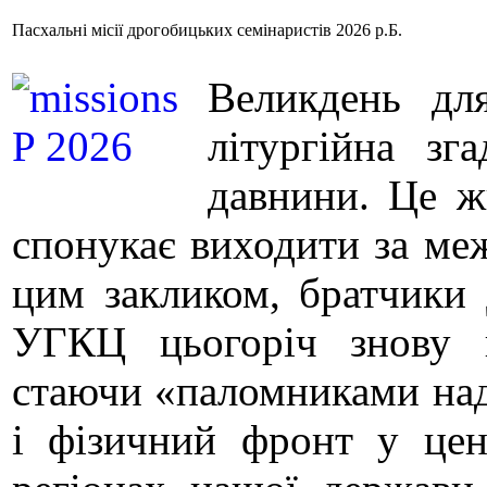
Пасхальні місії дрогобицьких семінаристів 2026 р.Б.
Великдень дл
літургійна зг
давнини. Це ж
спонукає виходити за ме
цим закликом, братчики 
УГКЦ цьогоріч знову 
стаючи «паломниками наді
і фізичний фронт у цен