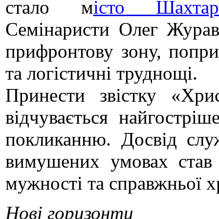
стало м
істо Шахтар
Семінаристи Олег Журав
прифронтову зону, попри
та логістичні труднощі.
Принести звістку «Хри
відчувається найгостріш
покликанню. Досвід слу
вимушених умовах став 
мужності та справжньої х
Нові горизонти