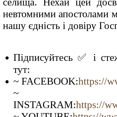
селища. Нехай цей досв
невтомними апостолами ми
нашу єдність і довіру Гос
Підписуйтесь ✅ і стеж
тут:
~ FACEBOOK:
https:/
~
INSTAGRAM:
https://
~ YOUTUBE:
https:
//w