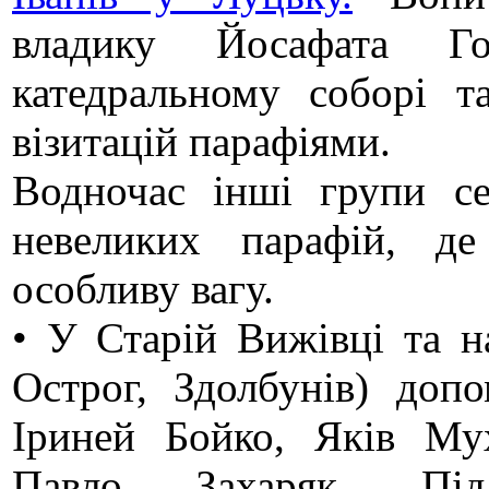
владику Йосафата Го
катедральному соборі т
візитацій парафіями.
Водночас інші групи се
невеликих парафій, д
особливу вагу.
• У Старій Вижівці та н
Острог, Здолбунів) допо
Іриней Бойко, Яків Му
Павло Захаряк. Під