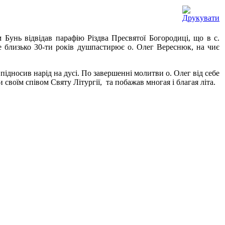
м Бунь відвідав парафію Різдва Пресвятої Богородиці, що в с.
е близько 30-ти років душпастирює о. Олег Вереснюк, на чиє
підносив нарід на дусі. По завершенні молитви о. Олег від себе
 своїм співом Святу Літургії, та побажав многая і благая літа.