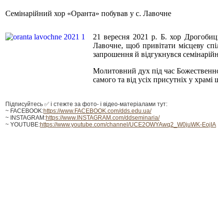
Семінарійний хор «Оранта» побував у с. Лавочне
21 вересня 2021 р. Б. хор Дрогобиц
Лавочне, щоб привітати місцеву сп
запрошення й відгукнувся семінарійн
Молитовний дух під час Божественної 
самого та від усіх присутніх у храмі
Підписуйтесь ✅ і стежте за фото- і відео-матеріалами тут:
~ FACEBOOK:
https://www.FACEBOOK.com/dds.edu.ua/
~ INSTAGRAM:
https://www.INSTAGRAM.com/ddseminaria/
~ YOUTUBE:
https://www.youtube.com/channel/UCE2OWYAwq2_W0juWK-EojIA