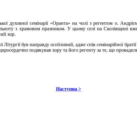
ької духовної семінарії «Оранта» на чолі з регентом о. Андріє
ільноту з храмовим празником. У цьому селі на Сколівщині вж
ий хор.
Літургії був направду особливий, адже спів семінарійної братії 
 щиросердечно подякував хору та його регенту за те, що провадили
Наступна >