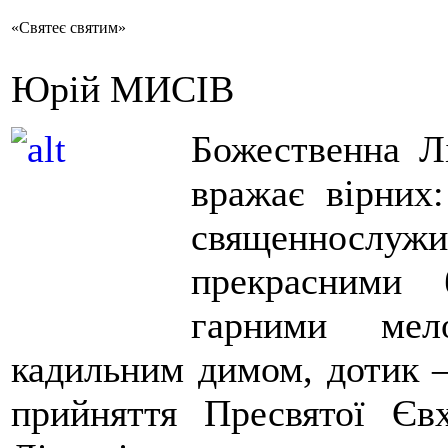
«Святеє святим»
Юрій МИСІВ
Божественна Лі
вражає вірних
священнослужит
прекрасними 
гарними ме
кадильним димом, дотик –
прийняття Пресвятої Єв