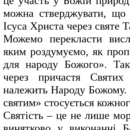
це участь у Божій природі
можна стверджувати, що 
Ісуса Христа через святе 
Можемо перекласти вислі
яким роздумуємо, як проп
для народу Божого». Та
через причастя Святих
належить Народу Божому. 
святим» стосується кожног
Святість – це не лише мор
винятково у виконанні Б