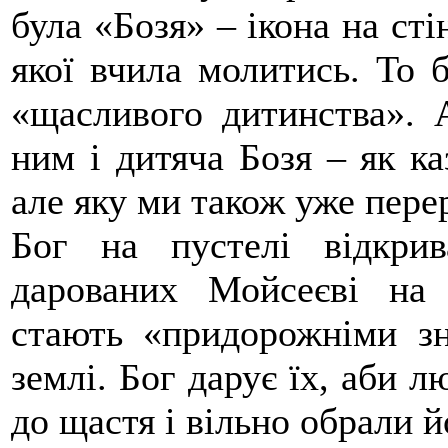
була «Бозя» – ікона на сті
якої вчила молитись. То 
«щасливого дитинства». 
ним і дитяча Бозя – як ка
але яку ми також уже пере
Бог на пустелі відкрив
дарованих Мойсеєві на 
стають «придорожніми з
землі. Бог дарує їх, аби 
до щастя і вільно обрали й