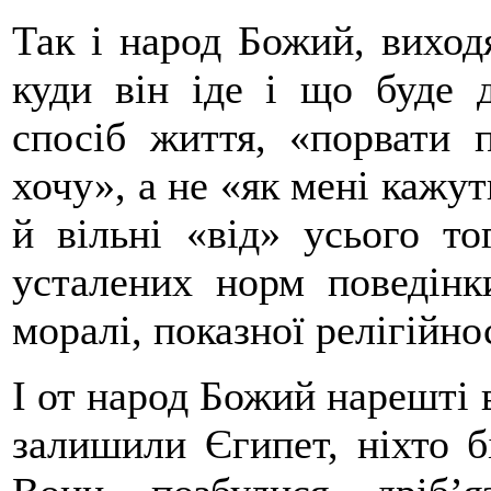
Так і народ Божий, виходя
куди він іде і що буде 
спосіб життя, «порвати 
хочу», а не «як мені кажут
й вільні «від» усього то
усталених норм поведінки
моралі, показної релігійнос
І от народ Божий нарешті 
залишили Єгипет, ніхто б