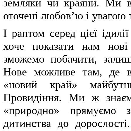
земляки чи краяни. Ми ви
оточені любов’ю і увагою т
І раптом серед цієї ідилі
хоче показати нам нові
зможемо побачити, залиш
Нове можливе там, де в
«новий край» майбут
Провидіння. Ми ж знає
«природно» прямуємо 
дитинства до дорослості