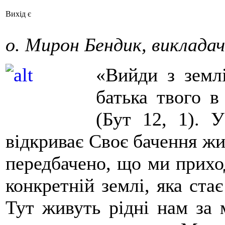
Вихід є
о. Мирон Бендик, виклада
«Вийди з землі
батька твого в
(Бут 12, 1). 
відкриває Своє бачення жи
передбачено, що ми приход
конкретній землі, яка ста
Тут живуть рідні нам за