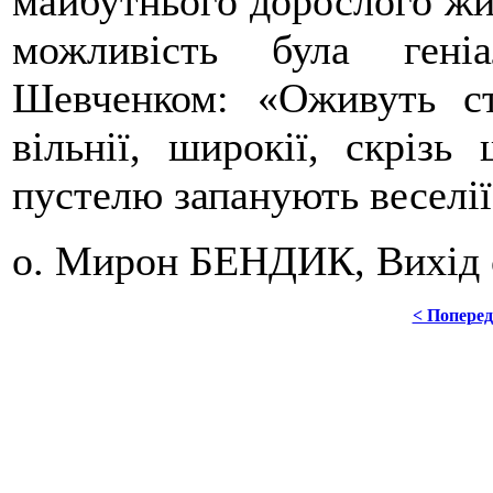
майбутнього дорослого жит
можливість була гені
Шевченком: «Оживуть сте
вільнії, широкії, скрізь
пустелю запанують веселії
о. Мирон БЕНДИК, Вихід 
< Попере