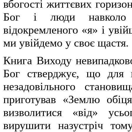
вбогості життєвих горизон
Бог і люди навколо
відокремленого «я» і увій
ми увійдемо у своє щастя.
Книга Виходу невипадково
Бог стверджує, що для 
незадовільного станов
приготував «Землю обіця
визволитися «від» усьо
вирушити назустріч том