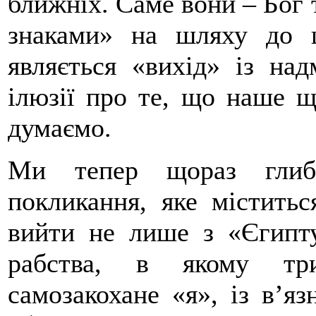
ближніх. Саме вони – Бог 
знаками» на шляху до щ
являється «вихід» із над
ілюзії про те, що наше щ
думаємо.
Ми тепер щораз глиб
покликання, яке міститьс
вийти не лише з «Єгипту
рабства, в якому три
самозакохане «я», із в’язн