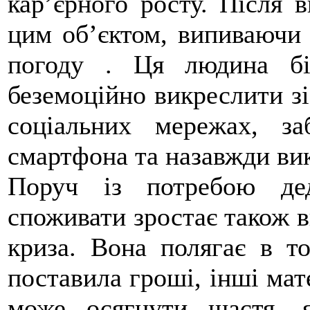
кар’єрного росту. Після 
цим об’єктом, випиваючи 
погоду . Ця людина бі
беземоційно викреслити зі
соціальних мережах, за
смартфона та назавжди вик
Поруч із потребою де
споживати зростає також 
криза. Вона полягає в т
поставила гроші, інші мате
може осягнути щастя, 