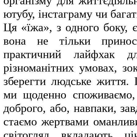
організму для життєдіяльн
ютубу, інстаграму чи бага
Ця «їжа», з одного боку, 
вона не тільки принос
практичний лайфхак д
різноманітних умовах, зо
зберегти людське життя. 
ми щоденно споживаємо,
доброго, або, навпаки, за
стаємо жертвами оманлив
світогляд вкладають ц