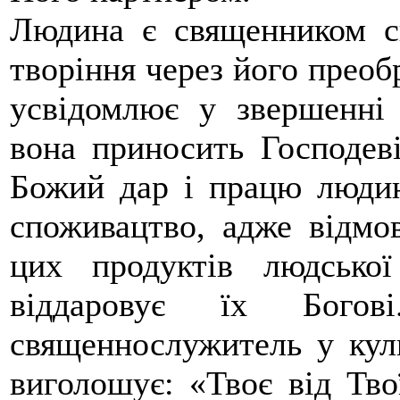
Людина є священником св
творіння через його прео
усвідомлює у звершенні 
вона приносить Господеві
Божий дар і працю люди
споживацтво, адже відмов
цих продуктів людсько
віддаровує їх Богов
священнослужитель у куль
виголошує: «Твоє від Тво