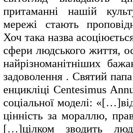
притаманні нашій культ
мережі стають проповід
Хоч така назва асоціюється
сфери людського життя, ос
найрізноманітніших бажа
задоволення . Святий папа
енцикліці Centesimus Annu
соціальної моделі: «[…]ві
цінність за мораллю, прав
[…]цілком зводить лю