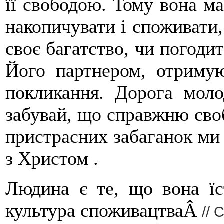
її свободою. Тому вона ма
накопичувати і споживати,
своє багатство, чи погоди
Його партнером, отримую
покликання. Дорога моло
забувай, що справжню своб
пристрасних забаганок м
з Христом .
Людина є те, що вона їс
культура споживацтваÂ
//