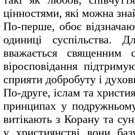
цінностями, які можна знай
По-перше, обоє відзначают
одиниці суспільства. Д
вважається священним 
віросповідання підтриму
сприяти добробуту і духов
По-друге, іслам та христи
принципах у подружньому
витікають з Корану та су
у християнстві вони ба