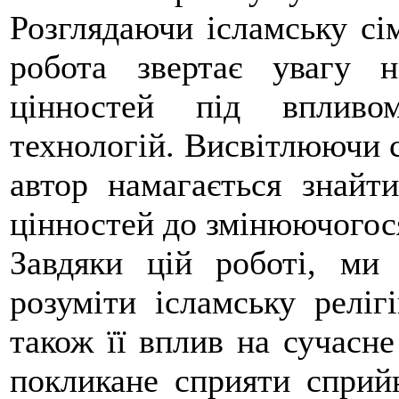
Розглядаючи ісламську сім
робота звертає увагу н
цінностей під впливо
технологій. Висвітлюючи су
автор намагається знайт
цінностей до змінюючогося
Завдяки цій роботі, ми
розуміти ісламську реліг
також її вплив на сучасне
покликане сприяти сприй