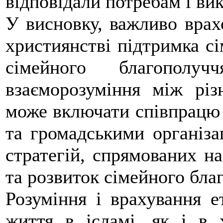
відповідали потребам і ви
У висновку, важливо врахо
християнстві підтримка с
сімейного благополу
взаєморозуміння між різ
може включати співпрацю 
та громадськими організац
стратегій, спрямованих н
та розвиток сімейного бла
Розуміння і врахування 
життя в ісламі, як і в 