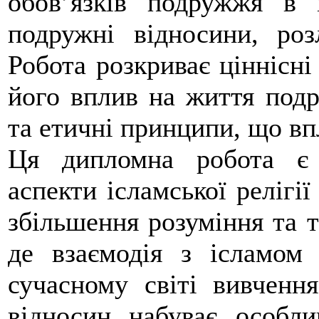
обов’язків подружжя в 
подружні відносини, роз
Робота розкриває ціннісні
його вплив на життя подр
та етичні принципи, що вп
Ця дипломна робота є 
аспекти ісламської релігі
збільшення розуміння та т
де взаємодія з ісламом
сучасному світі вивчення
відносин набуває особли