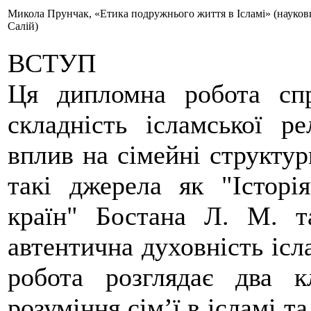
Микола Прунчак, «Етика подружнього життя в Ісламі» (науковий
Салій)
ВСТУП
Ця дипломна робота спр
складність ісламської ре
вплив на сімейні структу
такі джерела як "Історі
країн" Бостана Л. М. т
автентична духовність ісла
робота розглядає два к
розуміння сім’ї в ісламі т