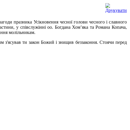
 нагоди празника Усікновення чесної голови чесного і славного
астини, у співслужінні оо. Богдана Хом’яка та Романа Копача,
вання молільникам.
м з'ясував ти закон Божий і знищив беззаконня. Стоячи перед