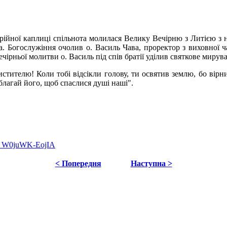
нарійної каплиці спільнота молилася Велику Вечірню з Литією з
а. Богослужіння очолив о. Василь Чава, проректор з виховної ч
ечірньої молитви о. Василь під спів братії уділив святкове миру
тителю! Коли тобі відсікли голову, ти освятив землю, бо вірни
лагай його, щоб спаслися душі наші".
2_W0juWK-EojIA
< Попередня
Наступна >