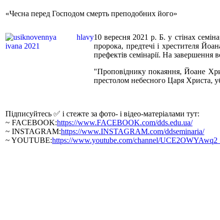
«Чесна перед Господом смерть преподобних його»
10 вересня 2021 р. Б. у стінах семі
пророка, предтечі і хрестителя Йоан
префектів семінарії. На завершення в
"Проповіднику покаяння, Йоане Хрис
престолом небесного Царя Христа, уб
Підписуйтесь ✅ і стежте за фото- і відео-матеріалами тут:
~ FACEBOOK:
https://www.FACEBOOK.com/dds.edu.ua/
~ INSTAGRAM:
https://www.INSTAGRAM.com/ddseminaria/
~ YOUTUBE:
https://www.youtube.com/channel/UCE2OWYAwq