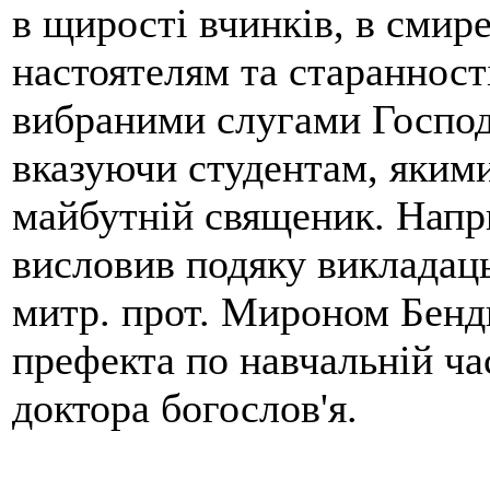
в щирості вчинків, в смир
настоятелям та старанності
вибраними слугами Господн
вказуючи студентам, яким
майбутній священик. Напр
висловив подяку викладаць
митр. прот. Мироном Бенд
префекта по навчальній ча
доктора богослов'я.