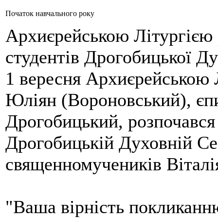
Початок навчального року
Архиєрейською Літургією 
студентів Дрогобицької Ду
1 вересня Архиєрейською Л
Юліян (Вороновський), єп
Дрогобицький, розпочався 
Дрогобицькій Духовній Се
священномучеників Віталі
"Ваша вірність покликанню