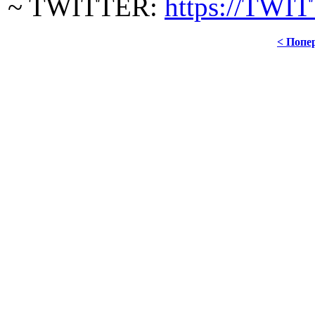
~ TWITTER:
https://TWI
< Попе