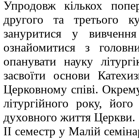
Упродовж кількох попе
другого та третього к
зануритися у вивчення
ознайомитися з головни
опанувати науку літургі
засвоїти основи Катехи
Церковному співі. Окрем
літургійного року, йог
духовного життя Церкви.
ІІ семестр у Малій семін