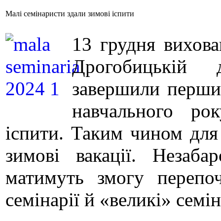
Малі семінаристи здали зимові іспити
13 грудня вихова
Дрогобицькій д
завершили перши
навчального рок
іспити. Таким чином для
зимові вакації. Незабар
матимуть змогу перепо
семінарії й «великі» семі